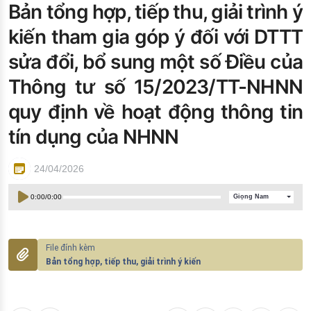
Bản tổng hợp, tiếp thu, giải trình ý
Đào tạo ISO
kiến tham gia góp ý đối với DTTT
sửa đổi, bổ sung một số Điều của
Thông tư số 15/2023/TT-NHNN
quy định về hoạt động thông tin
tín dụng của NHNN
24/04/2026
0:00
/
0:00
Giọng Nam
Bản tổng hợp, tiếp thu, giải trình ý kiến