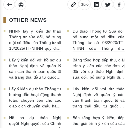
OTHER NEWS
NHNN lấy ý kiến dự thảo
Dự thảo Thông tư Sửa đổi,
Thông tư sửa đổi, bổ sung
bổ sung một số điều của
một số điều của Thông tư số
Thông tư số 03/2020/TT-
18/2025/TT-NHNN quy định
NHNN của Thống đốc
về thu thập, khai thác, chia
NHNN quy định về tiêu huỷ
sẻ thông tin của Hệ thống
tiền của NHNN
03/08/2026 |
Lấy ý kiến đối với hồ sơ dự
Bảng tổng hợp tiếp thu, giải
thông tin phục vụ công tác
11:16:00
thảo Nghị định về quản lý
trình ý kiến của các đơn vị
giám sát hoạt động QTDND
cán cân thanh toán quốc tế
đối với dự thảo Nghị định
và tổ chức TCVM
và trạng thái đầu tư quốc tế
sửa đổi, bổ sung Nghị định
03/08/2026 | 15:00:00
Việt Nam
31/07/2026 |
số 52/2024/NĐ-CP
10:00:00
30/07/2026 | 09:09:00
Lấy ý kiến dự thảo Thông tư
Lấy kiến đối với dự thảo
hướng dẫn hoạt động thanh
Nghị định về quản lý cán
toán, chuyển tiền cho các
cân thanh toán quốc tế và
giao dịch chuyển khẩu hàng
trạng thái đầu tư quốc tế
hóa
24/07/2026 | 13:55:00
của Việt Nam
23/07/2026 |
15:00:00
Hồ sơ dự thảo Nghị
Bản tổng hợp ý kiến, tiếp
quyết Nghị quyết của Chính
thu, giải trình ý kiến của các