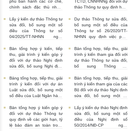
phủ ban hành các cơ chế,
TCTD, CNNHNNg đối với dự
chính sách đặc thù nhằm
thảo Thông tư quy định hoạt
tháo gỡ khó khăn trong
động cho vay, vay, gửi tiền,
pháp luật về phòng, chống
nhận tiền gửi, mua, bán có
Lấy ý kiến dự thảo Thông tư
Dự thảo Thông tư sửa đổi,
rửa tiền nhằm đáp ứng yêu
kỳ hạn GTCG giữa các
sửa đổi, bổ sung một số
bổ sung một số điều của
cầu cấp bách trong thực
TCTD, CNNHNNg
điều của Thông tư số
Thông tư số 26/2020/TT-
hiện cam kết quốc tế về trao
20/07/2026 | 09:32:00
04/2025/TT-NHNN ngày
NHNN quy định việc phát
đổi thông tin theo yêu cầu
15/5/2025 của NHNN quy
ngôn và cung cấp thông tin
về thuế
22/07/2026 |
định thời hạn lưu trữ hồ sơ,
của Ngân hàng Nhà nước
Bản tổng hợp ý kiến, tiếp
Bản tổng hợp, tiếp thu, giải
14:54:00
tài liệu ngành Ngân hàng
16/07/2026 | 09:41:00
thu, giải trình ý kiến góp ý
trình ý kiến tham gia đối với
16/07/2026 | 10:00:00
đối với dự thảo Nghị định
dự thảo Thông tư sửa đổi,
sửa đổi, bổ sung Nghị định
bổ sung Thông tư
số 50/2014/NĐ-CP
16/2014/TT-NHNN
13/07/2026 | 16:00:00
13/07/2026 | 02:19:00
Bảng tổng hợp, tiếp thu, giải
Bản tổng hợp, tiếp thu, giải
trình ý kiến đối với dự án
trình ý kiến tham gia của các
Luật sửa đổi, bổ sung một
Bộ đối với dự thảo Nghị định
số điều của Luật Ngân hàng
sửa đổi, bổ sung một số
Nhà nước Việt Nam, Luật
điều Nghị định số
Phòng, chống rửa tiền và
58/2021/NĐ-CP
07/07/2026
Bản tổng hợp ý kiến góp ý
Lấy ý kiến dự thảo Nghị định
Luật Các tổ chức tín dụng
| 15:01:00
đối với dự thảo Thông tư
sửa đổi, bổ sung một số
08/07/2026 | 11:21:00
quy định về các giới hạn, tỷ
điều của Nghị định số
lệ bảo đảm an toàn trong
50/2014/NĐ-CP ngày
hoạt động của ngân hàng
20/5/2014 về quản lý dự trữ