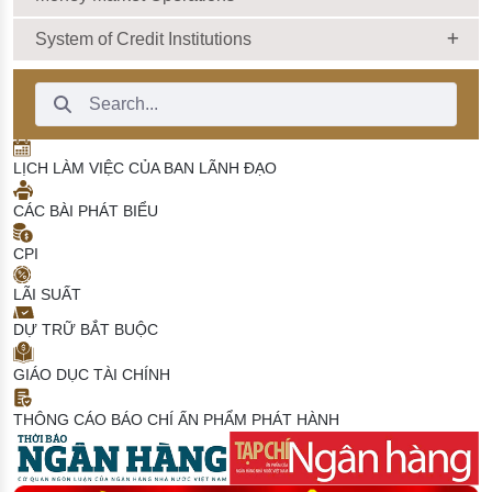
System of Credit Institutions
Search Bar
LỊCH LÀM VIỆC CỦA BAN LÃNH ĐẠO
CÁC BÀI PHÁT BIỂU
CPI
LÃI SUẤT
DỰ TRỮ BẮT BUỘC
GIÁO DỤC TÀI CHÍNH
THÔNG CÁO BÁO CHÍ
ẤN PHẨM PHÁT HÀNH