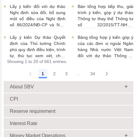
thương mại, chi nhánh ngân
ngoại hối nhà nước
Lấy ý kiến đối với dự thảo
Bản tổng hợp tiếp thu, giải
hàng nước ngoài
23/06/2026 | 08:00:00
Nghị định sửa đổi, bổ sung
trình ý kiến, góp ý dự thảo
25/06/2026 | 16:00:00
một số điều của Nghị định
Thông tư thay thế Thông tư
số 86/2024/NĐ-CP và Nghị
số 32/2015/TT-NHNN
định số 01/2014/NĐ-CP
19/06/2026 | 14:01:00
22/06/2026 | 09:13:00
Lấy ý kiến Dự thảo Quyết
Bảng tổng hợp ý kiến góp ý
định của Thủ tướng Chính
của các đơn vị ngoài Ngân
phủ quy định điều kiện, trình
hàng Nhà nước Việt Nam
tự, thủ tục xem xét, chấp
đối với dự thảo Thông tư
Showing 1 to 20 of 661 entries.
thuận cho Tổ chức kinh tế
sửa đổi, bổ sung Thông tư
cho vay ra nước ngoài, bảo
số 09/2019/TT-NHNN quy
1
2
3
...
34
lãnh cho người không cư trú
định về chế độ báo cáo định
Intermediate Pages Use TAB
18/06/2026 | 15:57:00
kỳ NHNN Việt Nam
18/06/2026 | 03:56:00
About SBV
CPI
Reserve requirement
Interest Rate
Money Market Operations