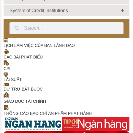
System of Credit Institutions
Search Bar
LỊCH LÀM VIỆC CỦA BAN LÃNH ĐẠO
CÁC BÀI PHÁT BIỂU
CPI
LÃI SUẤT
DỰ TRỮ BẮT BUỘC
GIÁO DỤC TÀI CHÍNH
THÔNG CÁO BÁO CHÍ
ẤN PHẨM PHÁT HÀNH