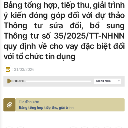
Bảng tổng hợp, tiếp thu, giải trình
Đào tạo ISO
ý kiến đóng góp đối với dự thảo
Thông tư sửa đổi, bổ sung
Thông tư số 35/2025/TT-NHNN
quy định về cho vay đặc biệt đối
với tổ chức tín dụng
31/03/2026
0:00
/
0:00
Giọng Nam
Bảng tổng hợp tiếp thu, giải trình