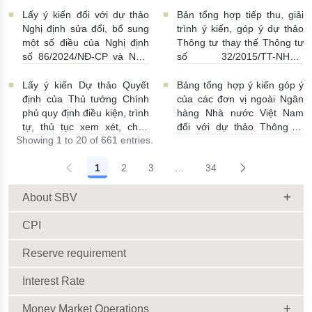
thương mại, chi nhánh ngân
ngoại hối nhà nước
Lấy ý kiến đối với dự thảo
Bản tổng hợp tiếp thu, giải
hàng nước ngoài
23/06/2026 | 08:00:00
Nghị định sửa đổi, bổ sung
trình ý kiến, góp ý dự thảo
25/06/2026 | 16:00:00
một số điều của Nghị định
Thông tư thay thế Thông tư
số 86/2024/NĐ-CP và Nghị
số 32/2015/TT-NHNN
định số 01/2014/NĐ-CP
19/06/2026 | 14:01:00
22/06/2026 | 09:13:00
Lấy ý kiến Dự thảo Quyết
Bảng tổng hợp ý kiến góp ý
định của Thủ tướng Chính
của các đơn vị ngoài Ngân
phủ quy định điều kiện, trình
hàng Nhà nước Việt Nam
tự, thủ tục xem xét, chấp
đối với dự thảo Thông tư
Showing 1 to 20 of 661 entries.
thuận cho Tổ chức kinh tế
sửa đổi, bổ sung Thông tư
cho vay ra nước ngoài, bảo
số 09/2019/TT-NHNN quy
1
2
3
...
34
lãnh cho người không cư trú
định về chế độ báo cáo định
Intermediate Pages Use TAB
18/06/2026 | 15:57:00
kỳ NHNN Việt Nam
18/06/2026 | 03:56:00
About SBV
CPI
Reserve requirement
Interest Rate
Money Market Operations