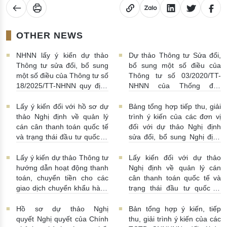
OTHER NEWS
NHNN lấy ý kiến dự thảo
Dự thảo Thông tư Sửa đổi,
Thông tư sửa đổi, bổ sung
bổ sung một số điều của
một số điều của Thông tư số
Thông tư số 03/2020/TT-
18/2025/TT-NHNN quy định
NHNN của Thống đốc
về thu thập, khai thác, chia
NHNN quy định về tiêu huỷ
sẻ thông tin của Hệ thống
tiền của NHNN
03/08/2026 |
Lấy ý kiến đối với hồ sơ dự
Bảng tổng hợp tiếp thu, giải
thông tin phục vụ công tác
11:16:00
thảo Nghị định về quản lý
trình ý kiến của các đơn vị
giám sát hoạt động QTDND
cán cân thanh toán quốc tế
đối với dự thảo Nghị định
và tổ chức TCVM
và trạng thái đầu tư quốc tế
sửa đổi, bổ sung Nghị định
03/08/2026 | 15:00:00
Việt Nam
31/07/2026 |
số 52/2024/NĐ-CP
10:00:00
30/07/2026 | 09:09:00
Lấy ý kiến dự thảo Thông tư
Lấy kiến đối với dự thảo
hướng dẫn hoạt động thanh
Nghị định về quản lý cán
toán, chuyển tiền cho các
cân thanh toán quốc tế và
giao dịch chuyển khẩu hàng
trạng thái đầu tư quốc tế
hóa
24/07/2026 | 13:55:00
của Việt Nam
23/07/2026 |
15:00:00
Hồ sơ dự thảo Nghị
Bản tổng hợp ý kiến, tiếp
quyết Nghị quyết của Chính
thu, giải trình ý kiến của các