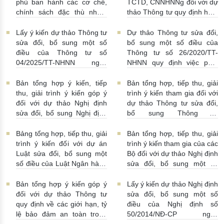
phủ ban hành các cơ chế,
TCTD, CNNHNNg đối với dự
chính sách đặc thù nhằm
thảo Thông tư quy định hoạt
tháo gỡ khó khăn trong
động cho vay, vay, gửi tiền,
pháp luật về phòng, chống
nhận tiền gửi, mua, bán có
Lấy ý kiến dự thảo Thông tư
Dự thảo Thông tư sửa đổi,
rửa tiền nhằm đáp ứng yêu
kỳ hạn GTCG giữa các
sửa đổi, bổ sung một số
bổ sung một số điều của
cầu cấp bách trong thực
TCTD, CNNHNNg
điều của Thông tư số
Thông tư số 26/2020/TT-
hiện cam kết quốc tế về trao
20/07/2026 | 09:32:00
04/2025/TT-NHNN ngày
NHNN quy định việc phát
đổi thông tin theo yêu cầu
15/5/2025 của NHNN quy
ngôn và cung cấp thông tin
về thuế
22/07/2026 |
định thời hạn lưu trữ hồ sơ,
của Ngân hàng Nhà nước
Bản tổng hợp ý kiến, tiếp
Bản tổng hợp, tiếp thu, giải
14:54:00
tài liệu ngành Ngân hàng
16/07/2026 | 09:41:00
thu, giải trình ý kiến góp ý
trình ý kiến tham gia đối với
16/07/2026 | 10:00:00
đối với dự thảo Nghị định
dự thảo Thông tư sửa đổi,
sửa đổi, bổ sung Nghị định
bổ sung Thông tư
số 50/2014/NĐ-CP
16/2014/TT-NHNN
13/07/2026 | 16:00:00
13/07/2026 | 02:19:00
Bảng tổng hợp, tiếp thu, giải
Bản tổng hợp, tiếp thu, giải
trình ý kiến đối với dự án
trình ý kiến tham gia của các
Luật sửa đổi, bổ sung một
Bộ đối với dự thảo Nghị định
số điều của Luật Ngân hàng
sửa đổi, bổ sung một số
Nhà nước Việt Nam, Luật
điều Nghị định số
Phòng, chống rửa tiền và
58/2021/NĐ-CP
07/07/2026
Bản tổng hợp ý kiến góp ý
Lấy ý kiến dự thảo Nghị định
Luật Các tổ chức tín dụng
| 15:01:00
đối với dự thảo Thông tư
sửa đổi, bổ sung một số
08/07/2026 | 11:21:00
quy định về các giới hạn, tỷ
điều của Nghị định số
lệ bảo đảm an toàn trong
50/2014/NĐ-CP ngày
hoạt động của ngân hàng
20/5/2014 về quản lý dự trữ