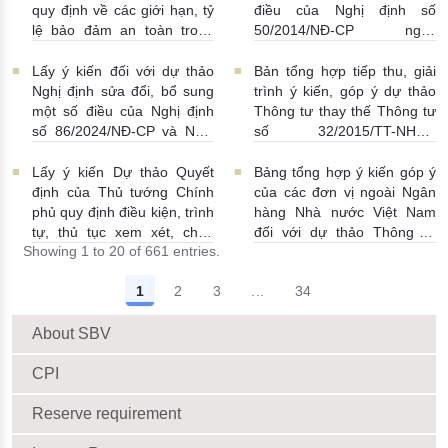
08/07/2026 | 11:21:00
quy định về các giới hạn, tỷ
điều của Nghị định số
lệ bảo đảm an toàn trong
50/2014/NĐ-CP ngày
hoạt động của ngân hàng
20/5/2014 về quản lý dự trữ
thương mại, chi nhánh ngân
ngoại hối nhà nước
Lấy ý kiến đối với dự thảo
Bản tổng hợp tiếp thu, giải
hàng nước ngoài
23/06/2026 | 08:00:00
Nghị định sửa đổi, bổ sung
trình ý kiến, góp ý dự thảo
25/06/2026 | 16:00:00
một số điều của Nghị định
Thông tư thay thế Thông tư
số 86/2024/NĐ-CP và Nghị
số 32/2015/TT-NHNN
định số 01/2014/NĐ-CP
19/06/2026 | 14:01:00
22/06/2026 | 09:13:00
Lấy ý kiến Dự thảo Quyết
Bảng tổng hợp ý kiến góp ý
định của Thủ tướng Chính
của các đơn vị ngoài Ngân
phủ quy định điều kiện, trình
hàng Nhà nước Việt Nam
tự, thủ tục xem xét, chấp
đối với dự thảo Thông tư
Showing 1 to 20 of 661 entries.
thuận cho Tổ chức kinh tế
sửa đổi, bổ sung Thông tư
cho vay ra nước ngoài, bảo
số 09/2019/TT-NHNN quy
1
2
3
...
34
lãnh cho người không cư trú
định về chế độ báo cáo định
Intermediate Pages Use TAB
18/06/2026 | 15:57:00
kỳ NHNN Việt Nam
18/06/2026 | 03:56:00
About SBV
CPI
Reserve requirement