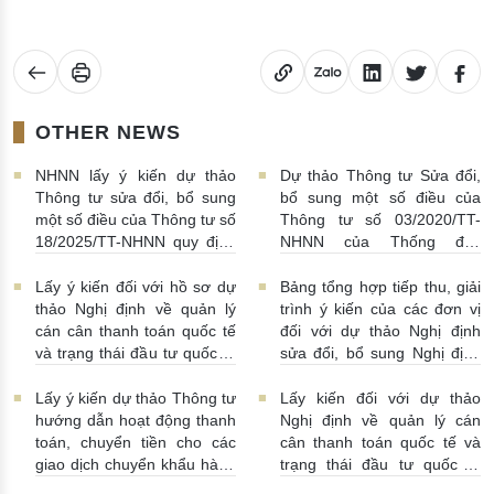
OTHER NEWS
NHNN lấy ý kiến dự thảo
Dự thảo Thông tư Sửa đổi,
Thông tư sửa đổi, bổ sung
bổ sung một số điều của
một số điều của Thông tư số
Thông tư số 03/2020/TT-
18/2025/TT-NHNN quy định
NHNN của Thống đốc
về thu thập, khai thác, chia
NHNN quy định về tiêu huỷ
sẻ thông tin của Hệ thống
tiền của NHNN
03/08/2026 |
Lấy ý kiến đối với hồ sơ dự
Bảng tổng hợp tiếp thu, giải
thông tin phục vụ công tác
11:16:00
thảo Nghị định về quản lý
trình ý kiến của các đơn vị
giám sát hoạt động QTDND
cán cân thanh toán quốc tế
đối với dự thảo Nghị định
và tổ chức TCVM
và trạng thái đầu tư quốc tế
sửa đổi, bổ sung Nghị định
03/08/2026 | 15:00:00
Việt Nam
31/07/2026 |
số 52/2024/NĐ-CP
10:00:00
30/07/2026 | 09:09:00
Lấy ý kiến dự thảo Thông tư
Lấy kiến đối với dự thảo
hướng dẫn hoạt động thanh
Nghị định về quản lý cán
toán, chuyển tiền cho các
cân thanh toán quốc tế và
giao dịch chuyển khẩu hàng
trạng thái đầu tư quốc tế
hóa
24/07/2026 | 13:55:00
của Việt Nam
23/07/2026 |