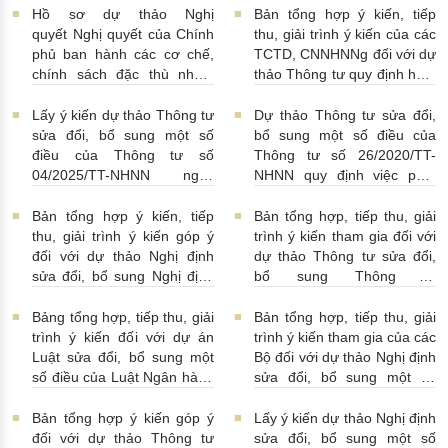
15:00:00
Hồ sơ dự thảo Nghị
Bản tổng hợp ý kiến, tiếp
quyết Nghị quyết của Chính
thu, giải trình ý kiến của các
phủ ban hành các cơ chế,
TCTD, CNNHNNg đối với dự
chính sách đặc thù nhằm
thảo Thông tư quy định hoạt
tháo gỡ khó khăn trong
động cho vay, vay, gửi tiền,
pháp luật về phòng, chống
nhận tiền gửi, mua, bán có
Lấy ý kiến dự thảo Thông tư
Dự thảo Thông tư sửa đổi,
rửa tiền nhằm đáp ứng yêu
kỳ hạn GTCG giữa các
sửa đổi, bổ sung một số
bổ sung một số điều của
cầu cấp bách trong thực
TCTD, CNNHNNg
điều của Thông tư số
Thông tư số 26/2020/TT-
hiện cam kết quốc tế về trao
20/07/2026 | 09:32:00
04/2025/TT-NHNN ngày
NHNN quy định việc phát
đổi thông tin theo yêu cầu
15/5/2025 của NHNN quy
ngôn và cung cấp thông tin
về thuế
22/07/2026 |
định thời hạn lưu trữ hồ sơ,
của Ngân hàng Nhà nước
Bản tổng hợp ý kiến, tiếp
Bản tổng hợp, tiếp thu, giải
14:54:00
tài liệu ngành Ngân hàng
16/07/2026 | 09:41:00
thu, giải trình ý kiến góp ý
trình ý kiến tham gia đối với
16/07/2026 | 10:00:00
đối với dự thảo Nghị định
dự thảo Thông tư sửa đổi,
sửa đổi, bổ sung Nghị định
bổ sung Thông tư
số 50/2014/NĐ-CP
16/2014/TT-NHNN
13/07/2026 | 16:00:00
13/07/2026 | 02:19:00
Bảng tổng hợp, tiếp thu, giải
Bản tổng hợp, tiếp thu, giải
trình ý kiến đối với dự án
trình ý kiến tham gia của các
Luật sửa đổi, bổ sung một
Bộ đối với dự thảo Nghị định
số điều của Luật Ngân hàng
sửa đổi, bổ sung một số
Nhà nước Việt Nam, Luật
điều Nghị định số
Phòng, chống rửa tiền và
58/2021/NĐ-CP
07/07/2026
Bản tổng hợp ý kiến góp ý
Lấy ý kiến dự thảo Nghị định
Luật Các tổ chức tín dụng
| 15:01:00
đối với dự thảo Thông tư
sửa đổi, bổ sung một số