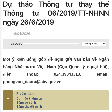
Dự thảo Thông tư thay thế
Đào tạo ISO
Thông tư 06/2019/TT-NHNN
ngày 26/6/2019
16/04/2026
0:00
/
0:00
Giọng Nam
Mọi ý kiến đóng góp đề nghị gửi văn bản về Ngân
hàng Nhà nước Việt Nam (Cục Quản lý ngoại hối),
điện thoại: 024.39343313, email:
phongvon_dautu@sbv.gov.vn.
Dự thảo thông tư
Bảng so sánh
Bảng thuyết minh