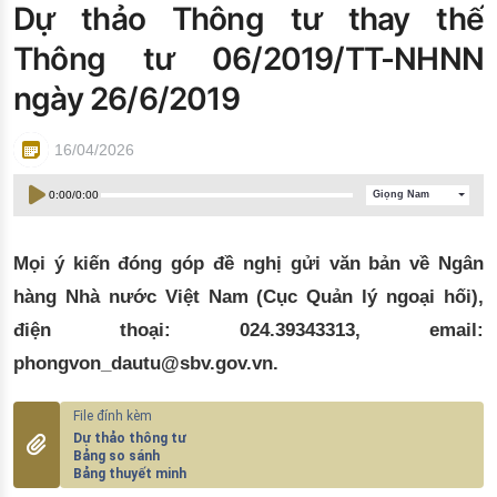
Dự thảo Thông tư thay thế
Đào tạo ISO
Thông tư 06/2019/TT-NHNN
ngày 26/6/2019
16/04/2026
0:00
/
0:00
Giọng Nam
Mọi ý kiến đóng góp đề nghị gửi văn bản về Ngân
hàng Nhà nước Việt Nam (Cục Quản lý ngoại hối),
điện thoại: 024.39343313, email:
phongvon_dautu@sbv.gov.vn.
Dự thảo thông tư
Bảng so sánh
Bảng thuyết minh