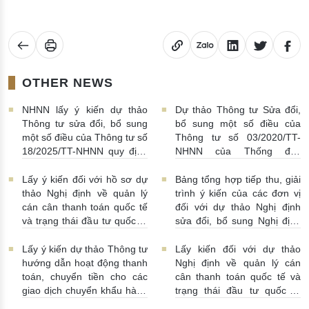
OTHER NEWS
NHNN lấy ý kiến dự thảo
Dự thảo Thông tư Sửa đổi,
Thông tư sửa đổi, bổ sung
bổ sung một số điều của
một số điều của Thông tư số
Thông tư số 03/2020/TT-
18/2025/TT-NHNN quy định
NHNN của Thống đốc
về thu thập, khai thác, chia
NHNN quy định về tiêu huỷ
sẻ thông tin của Hệ thống
tiền của NHNN
03/08/2026 |
Lấy ý kiến đối với hồ sơ dự
Bảng tổng hợp tiếp thu, giải
thông tin phục vụ công tác
11:16:00
thảo Nghị định về quản lý
trình ý kiến của các đơn vị
giám sát hoạt động QTDND
cán cân thanh toán quốc tế
đối với dự thảo Nghị định
và tổ chức TCVM
và trạng thái đầu tư quốc tế
sửa đổi, bổ sung Nghị định
03/08/2026 | 15:00:00
Việt Nam
31/07/2026 |
số 52/2024/NĐ-CP
10:00:00
30/07/2026 | 09:09:00
Lấy ý kiến dự thảo Thông tư
Lấy kiến đối với dự thảo
hướng dẫn hoạt động thanh
Nghị định về quản lý cán
toán, chuyển tiền cho các
cân thanh toán quốc tế và
giao dịch chuyển khẩu hàng
trạng thái đầu tư quốc tế
hóa
24/07/2026 | 13:55:00
của Việt Nam
23/07/2026 |