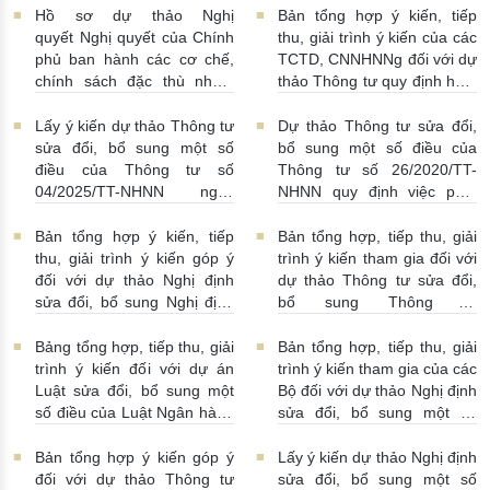
15:00:00
Hồ sơ dự thảo Nghị
Bản tổng hợp ý kiến, tiếp
quyết Nghị quyết của Chính
thu, giải trình ý kiến của các
phủ ban hành các cơ chế,
TCTD, CNNHNNg đối với dự
chính sách đặc thù nhằm
thảo Thông tư quy định hoạt
tháo gỡ khó khăn trong
động cho vay, vay, gửi tiền,
pháp luật về phòng, chống
nhận tiền gửi, mua, bán có
Lấy ý kiến dự thảo Thông tư
Dự thảo Thông tư sửa đổi,
rửa tiền nhằm đáp ứng yêu
kỳ hạn GTCG giữa các
sửa đổi, bổ sung một số
bổ sung một số điều của
cầu cấp bách trong thực
TCTD, CNNHNNg
điều của Thông tư số
Thông tư số 26/2020/TT-
hiện cam kết quốc tế về trao
20/07/2026 | 09:32:00
04/2025/TT-NHNN ngày
NHNN quy định việc phát
đổi thông tin theo yêu cầu
15/5/2025 của NHNN quy
ngôn và cung cấp thông tin
về thuế
22/07/2026 |
định thời hạn lưu trữ hồ sơ,
của Ngân hàng Nhà nước
Bản tổng hợp ý kiến, tiếp
Bản tổng hợp, tiếp thu, giải
14:54:00
tài liệu ngành Ngân hàng
16/07/2026 | 09:41:00
thu, giải trình ý kiến góp ý
trình ý kiến tham gia đối với
16/07/2026 | 10:00:00
đối với dự thảo Nghị định
dự thảo Thông tư sửa đổi,
sửa đổi, bổ sung Nghị định
bổ sung Thông tư
số 50/2014/NĐ-CP
16/2014/TT-NHNN
13/07/2026 | 16:00:00
13/07/2026 | 02:19:00
Bảng tổng hợp, tiếp thu, giải
Bản tổng hợp, tiếp thu, giải
trình ý kiến đối với dự án
trình ý kiến tham gia của các
Luật sửa đổi, bổ sung một
Bộ đối với dự thảo Nghị định
số điều của Luật Ngân hàng
sửa đổi, bổ sung một số
Nhà nước Việt Nam, Luật
điều Nghị định số
Phòng, chống rửa tiền và
58/2021/NĐ-CP
07/07/2026
Bản tổng hợp ý kiến góp ý
Lấy ý kiến dự thảo Nghị định
Luật Các tổ chức tín dụng
| 15:01:00
đối với dự thảo Thông tư
sửa đổi, bổ sung một số