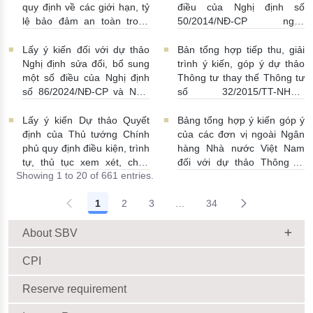
08/07/2026 | 11:21:00
quy định về các giới hạn, tỷ
điều của Nghị định số
lệ bảo đảm an toàn trong
50/2014/NĐ-CP ngày
hoạt động của ngân hàng
20/5/2014 về quản lý dự trữ
thương mại, chi nhánh ngân
ngoại hối nhà nước
Lấy ý kiến đối với dự thảo
Bản tổng hợp tiếp thu, giải
hàng nước ngoài
23/06/2026 | 08:00:00
Nghị định sửa đổi, bổ sung
trình ý kiến, góp ý dự thảo
25/06/2026 | 16:00:00
một số điều của Nghị định
Thông tư thay thế Thông tư
số 86/2024/NĐ-CP và Nghị
số 32/2015/TT-NHNN
định số 01/2014/NĐ-CP
19/06/2026 | 14:01:00
22/06/2026 | 09:13:00
Lấy ý kiến Dự thảo Quyết
Bảng tổng hợp ý kiến góp ý
định của Thủ tướng Chính
của các đơn vị ngoài Ngân
phủ quy định điều kiện, trình
hàng Nhà nước Việt Nam
tự, thủ tục xem xét, chấp
đối với dự thảo Thông tư
Showing 1 to 20 of 661 entries.
thuận cho Tổ chức kinh tế
sửa đổi, bổ sung Thông tư
cho vay ra nước ngoài, bảo
số 09/2019/TT-NHNN quy
1
2
3
...
34
lãnh cho người không cư trú
định về chế độ báo cáo định
Intermediate Pages Use TAB
18/06/2026 | 15:57:00
kỳ NHNN Việt Nam
18/06/2026 | 03:56:00
About SBV
CPI
Reserve requirement