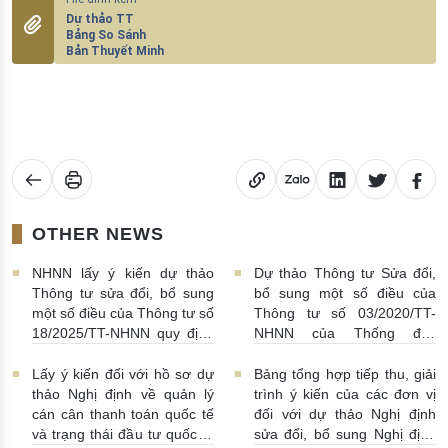
Dự thảo TT
Bảng So Sánh
Bản Thuyết Minh
OTHER NEWS
NHNN lấy ý kiến dự thảo
Dự thảo Thông tư Sửa đổi,
Thông tư sửa đổi, bổ sung
bổ sung một số điều của
một số điều của Thông tư số
Thông tư số 03/2020/TT-
18/2025/TT-NHNN quy định
NHNN của Thống đốc
về thu thập, khai thác, chia
NHNN quy định về tiêu huỷ
sẻ thông tin của Hệ thống
tiền của NHNN
03/08/2026 |
Lấy ý kiến đối với hồ sơ dự
Bảng tổng hợp tiếp thu, giải
thông tin phục vụ công tác
11:16:00
thảo Nghị định về quản lý
trình ý kiến của các đơn vị
giám sát hoạt động QTDND
cán cân thanh toán quốc tế
đối với dự thảo Nghị định
và tổ chức TCVM
và trạng thái đầu tư quốc tế
sửa đổi, bổ sung Nghị định