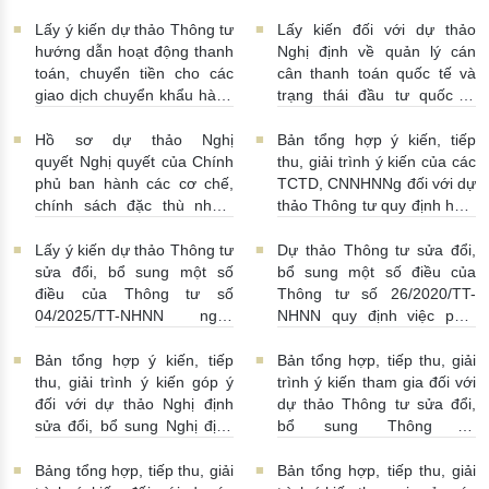
03/08/2026 | 15:00:00
Việt Nam
31/07/2026 |
số 52/2024/NĐ-CP
10:00:00
30/07/2026 | 09:09:00
Lấy ý kiến dự thảo Thông tư
Lấy kiến đối với dự thảo
hướng dẫn hoạt động thanh
Nghị định về quản lý cán
toán, chuyển tiền cho các
cân thanh toán quốc tế và
giao dịch chuyển khẩu hàng
trạng thái đầu tư quốc tế
hóa
24/07/2026 | 13:55:00
của Việt Nam
23/07/2026 |
15:00:00
Hồ sơ dự thảo Nghị
Bản tổng hợp ý kiến, tiếp
quyết Nghị quyết của Chính
thu, giải trình ý kiến của các
phủ ban hành các cơ chế,
TCTD, CNNHNNg đối với dự
chính sách đặc thù nhằm
thảo Thông tư quy định hoạt
tháo gỡ khó khăn trong
động cho vay, vay, gửi tiền,
pháp luật về phòng, chống
nhận tiền gửi, mua, bán có
Lấy ý kiến dự thảo Thông tư
Dự thảo Thông tư sửa đổi,
rửa tiền nhằm đáp ứng yêu
kỳ hạn GTCG giữa các
sửa đổi, bổ sung một số
bổ sung một số điều của
cầu cấp bách trong thực
TCTD, CNNHNNg
điều của Thông tư số
Thông tư số 26/2020/TT-
hiện cam kết quốc tế về trao
20/07/2026 | 09:32:00
04/2025/TT-NHNN ngày
NHNN quy định việc phát
đổi thông tin theo yêu cầu
15/5/2025 của NHNN quy
ngôn và cung cấp thông tin
về thuế
22/07/2026 |
định thời hạn lưu trữ hồ sơ,
của Ngân hàng Nhà nước
Bản tổng hợp ý kiến, tiếp
Bản tổng hợp, tiếp thu, giải
14:54:00
tài liệu ngành Ngân hàng
16/07/2026 | 09:41:00
thu, giải trình ý kiến góp ý
trình ý kiến tham gia đối với
16/07/2026 | 10:00:00
đối với dự thảo Nghị định
dự thảo Thông tư sửa đổi,
sửa đổi, bổ sung Nghị định
bổ sung Thông tư
số 50/2014/NĐ-CP
16/2014/TT-NHNN
13/07/2026 | 16:00:00
13/07/2026 | 02:19:00
Bảng tổng hợp, tiếp thu, giải
Bản tổng hợp, tiếp thu, giải