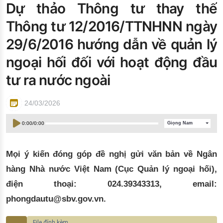
Dự thảo Thông tư thay thế
Đào tạo ISO
Thông tư 12/2016/TTNHNN ngày
29/6/2016 hướng dẫn về quản lý
ngoại hối đối với hoạt động đầu
tư ra nước ngoài
24/03/2026
0:00
/
0:00
Giọng Nam
Mọi ý kiến đóng góp đề nghị gửi văn bản về Ngân
hàng Nhà nước Việt Nam (Cục Quản lý ngoại hối),
điện thoại: 024.39343313, email:
phongdautu@sbv.gov.vn.