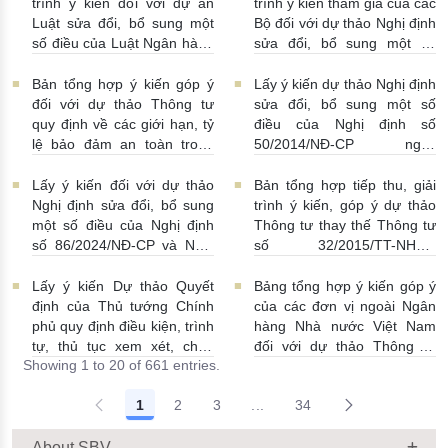
trình ý kiến đối với dự án
trình ý kiến tham gia của các
Luật sửa đổi, bổ sung một
Bộ đối với dự thảo Nghị định
số điều của Luật Ngân hàng
sửa đổi, bổ sung một số
Nhà nước Việt Nam, Luật
điều Nghị định số
Phòng, chống rửa tiền và
58/2021/NĐ-CP
07/07/2026
Bản tổng hợp ý kiến góp ý
Lấy ý kiến dự thảo Nghị định
Luật Các tổ chức tín dụng
| 15:01:00
đối với dự thảo Thông tư
sửa đổi, bổ sung một số
08/07/2026 | 11:21:00
quy định về các giới hạn, tỷ
điều của Nghị định số
lệ bảo đảm an toàn trong
50/2014/NĐ-CP ngày
hoạt động của ngân hàng
20/5/2014 về quản lý dự trữ
thương mại, chi nhánh ngân
ngoại hối nhà nước
Lấy ý kiến đối với dự thảo
Bản tổng hợp tiếp thu, giải
hàng nước ngoài
23/06/2026 | 08:00:00
Nghị định sửa đổi, bổ sung
trình ý kiến, góp ý dự thảo
25/06/2026 | 16:00:00
một số điều của Nghị định
Thông tư thay thế Thông tư
số 86/2024/NĐ-CP và Nghị
số 32/2015/TT-NHNN
định số 01/2014/NĐ-CP
19/06/2026 | 14:01:00
22/06/2026 | 09:13:00
Lấy ý kiến Dự thảo Quyết
Bảng tổng hợp ý kiến góp ý
định của Thủ tướng Chính
của các đơn vị ngoài Ngân
phủ quy định điều kiện, trình
hàng Nhà nước Việt Nam
tự, thủ tục xem xét, chấp
đối với dự thảo Thông tư
Showing 1 to 20 of 661 entries.
thuận cho Tổ chức kinh tế
sửa đổi, bổ sung Thông tư
cho vay ra nước ngoài, bảo
số 09/2019/TT-NHNN quy
1
2
3
...
34
lãnh cho người không cư trú
định về chế độ báo cáo định
Intermediate Pages Use TAB
18/06/2026 | 15:57:00
kỳ NHNN Việt Nam
18/06/2026 | 03:56:00
About SBV