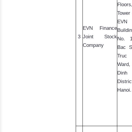
Floors,
Tower
EVN 
EVN Finance
Buildin
3
Joint Stock
Company
Bac
Truc
 
Dinh
District
Hanoi.