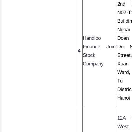
2nd Fl
N02-T1
Ngoai
Handico
Doan A
Finance Joint
Do 
4
Stock
Company
Xuan
 
Ward
Tu
District
Hanoi
12A Fl
West 