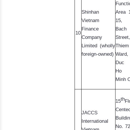
Functio
Shinhan
Area 1
Vietnam
15, T
Finance
Bach 
10
Company
Limited (wholly
Thiem
foreign-owned)
Duc
 C
Ho 
Minh C
th
15
Cente
JACCS
Buildin
International
No. 72
Vietnam