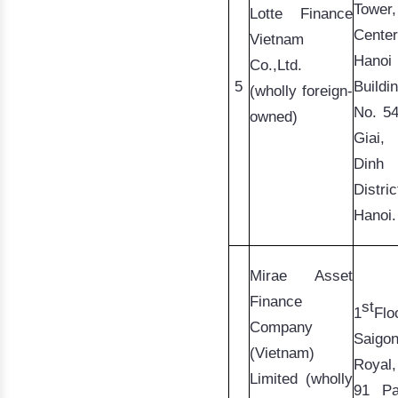
Tower,
Lotte
 Finance 
Center 
Vietnam 
Hanoi 
Co.,Ltd.
5
Buildin
(wholly foreign-
owned)
Giai
Dinh
District
Hanoi.
Mirae
 Asset 
Finance 
st
1
Floo
Company 
Saigon
(Vietnam) 
Royal,
Limited (wholly 
91 Pas