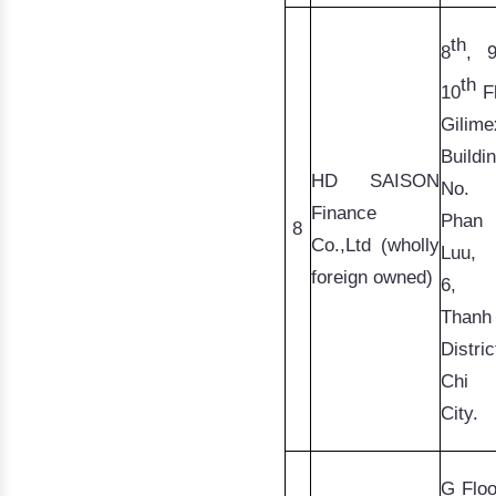
th
8
, 
th
10
Gilime
Buildin
HD SAISON
Finance
Phan
8
Co.,Ltd
 (wholly 
Luu
, 
foreign owned)
6,
Thanh
Distric
Chi M
City.
G Floo