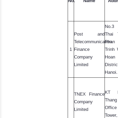
No.
Name
Addr
Đào tạo ISO
No.3 
Post and
Thai 
Telecommunication
Phan
 
1
Finance
Company
Hoan
Limited
District
Hanoi.
TNEX Finance
Thang
Company
Office 
Limited
Tower,