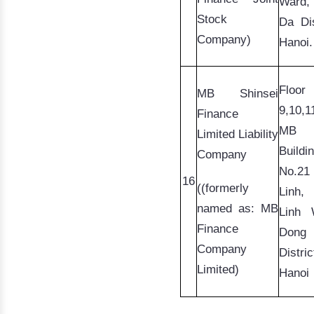
Ward, 
Stock
Da Dist
Company)
Hanoi.
Floor 
MB
Shinsei
9,10,11
Finance 
MB B
Limited Liability 
Buildin
Company
16
((formerly
Linh
named as: MB
Linh
 W
Finance
Dong
Company
District
Limited)
Hanoi