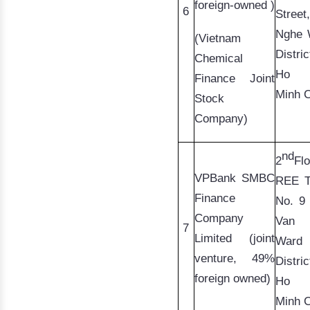
foreign-owned )
6
Nghe
 
(Vietnam
Distri
Chemical
Ho 
Finance Joint
Minh C
Stock
Company)
nd
2
Flo
VPBank
SMBC
REE T
Finance
No. 9
Company
Van
7
Limited (joint
Ward
venture, 49%
Distri
foreign owned)
Ho 
Minh C