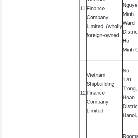
Nguye
11
Finance
Minh
Company
War
Limited (wholly
Distri
foreign-owned
Ho 
Minh C
No. 
Vietnam
120 
Shipbuilding
Trong
,
12
Finance
Hoan
Company
District
Limited
Hanoi.
Rooms