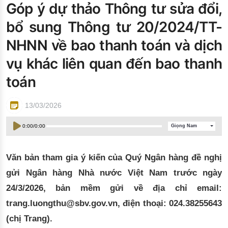
Góp ý dự thảo Thông tư sửa đổi,
Đào tạo ISO
bổ sung Thông tư 20/2024/TT-
NHNN về bao thanh toán và dịch
vụ khác liên quan đến bao thanh
toán
13/03/2026
0:00
/
0:00
Giọng Nam
Văn bản tham gia ý kiến của Quý Ngân hàng đề nghị
gửi Ngân hàng Nhà nước Việt Nam trước ngày
24/3/2026, bản mềm gửi về địa chỉ email:
trang.luongthu@sbv.gov.vn, điện thoại: 024.38255643
(chị Trang).