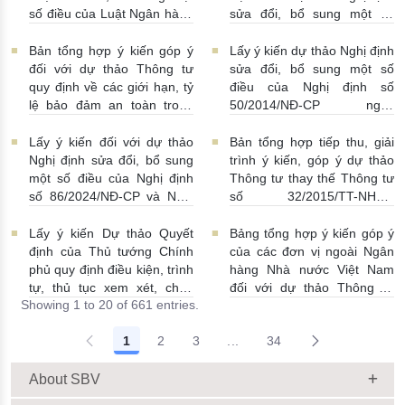
số điều của Luật Ngân hàng
sửa đổi, bổ sung một số
Nhà nước Việt Nam, Luật
điều Nghị định số
Phòng, chống rửa tiền và
58/2021/NĐ-CP
07/07/2026
Bản tổng hợp ý kiến góp ý
Lấy ý kiến dự thảo Nghị định
Luật Các tổ chức tín dụng
| 15:01:00
đối với dự thảo Thông tư
sửa đổi, bổ sung một số
08/07/2026 | 11:21:00
quy định về các giới hạn, tỷ
điều của Nghị định số
lệ bảo đảm an toàn trong
50/2014/NĐ-CP ngày
hoạt động của ngân hàng
20/5/2014 về quản lý dự trữ
thương mại, chi nhánh ngân
ngoại hối nhà nước
Lấy ý kiến đối với dự thảo
Bản tổng hợp tiếp thu, giải
hàng nước ngoài
23/06/2026 | 08:00:00
Nghị định sửa đổi, bổ sung
trình ý kiến, góp ý dự thảo
25/06/2026 | 16:00:00
một số điều của Nghị định
Thông tư thay thế Thông tư
số 86/2024/NĐ-CP và Nghị
số 32/2015/TT-NHNN
định số 01/2014/NĐ-CP
19/06/2026 | 14:01:00
22/06/2026 | 09:13:00
Lấy ý kiến Dự thảo Quyết
Bảng tổng hợp ý kiến góp ý
định của Thủ tướng Chính
của các đơn vị ngoài Ngân
phủ quy định điều kiện, trình
hàng Nhà nước Việt Nam
tự, thủ tục xem xét, chấp
đối với dự thảo Thông tư
Showing 1 to 20 of 661 entries.
thuận cho Tổ chức kinh tế
sửa đổi, bổ sung Thông tư
cho vay ra nước ngoài, bảo
số 09/2019/TT-NHNN quy
1
2
3
...
34
lãnh cho người không cư trú
định về chế độ báo cáo định
Intermediate Pages Use TAB
18/06/2026 | 15:57:00
kỳ NHNN Việt Nam
18/06/2026 | 03:56:00
About SBV