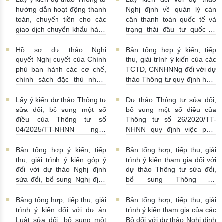
hướng dẫn hoạt động thanh
Nghị định về quản lý cán
toán, chuyển tiền cho các
cân thanh toán quốc tế và
giao dịch chuyển khẩu hàng
trạng thái đầu tư quốc tế
hóa
24/07/2026 | 13:55:00
của Việt Nam
23/07/2026 |
15:00:00
Hồ sơ dự thảo Nghị
Bản tổng hợp ý kiến, tiếp
quyết Nghị quyết của Chính
thu, giải trình ý kiến của các
phủ ban hành các cơ chế,
TCTD, CNNHNNg đối với dự
chính sách đặc thù nhằm
thảo Thông tư quy định hoạt
tháo gỡ khó khăn trong
động cho vay, vay, gửi tiền,
pháp luật về phòng, chống
nhận tiền gửi, mua, bán có
Lấy ý kiến dự thảo Thông tư
Dự thảo Thông tư sửa đổi,
rửa tiền nhằm đáp ứng yêu
kỳ hạn GTCG giữa các
sửa đổi, bổ sung một số
bổ sung một số điều của
cầu cấp bách trong thực
TCTD, CNNHNNg
điều của Thông tư số
Thông tư số 26/2020/TT-
hiện cam kết quốc tế về trao
20/07/2026 | 09:32:00
04/2025/TT-NHNN ngày
NHNN quy định việc phát
đổi thông tin theo yêu cầu
15/5/2025 của NHNN quy
ngôn và cung cấp thông tin
về thuế
22/07/2026 |
định thời hạn lưu trữ hồ sơ,
của Ngân hàng Nhà nước
Bản tổng hợp ý kiến, tiếp
Bản tổng hợp, tiếp thu, giải
14:54:00
tài liệu ngành Ngân hàng
16/07/2026 | 09:41:00
thu, giải trình ý kiến góp ý
trình ý kiến tham gia đối với
16/07/2026 | 10:00:00
đối với dự thảo Nghị định
dự thảo Thông tư sửa đổi,
sửa đổi, bổ sung Nghị định
bổ sung Thông tư
số 50/2014/NĐ-CP
16/2014/TT-NHNN
13/07/2026 | 16:00:00
13/07/2026 | 02:19:00
Bảng tổng hợp, tiếp thu, giải
Bản tổng hợp, tiếp thu, giải
trình ý kiến đối với dự án
trình ý kiến tham gia của các
Luật sửa đổi, bổ sung một
Bộ đối với dự thảo Nghị định