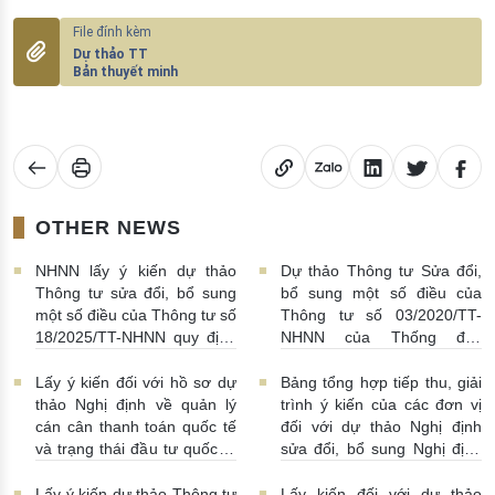
Dự thảo TT
Bản thuyết minh
OTHER NEWS
NHNN lấy ý kiến dự thảo
Dự thảo Thông tư Sửa đổi,
Thông tư sửa đổi, bổ sung
bổ sung một số điều của
một số điều của Thông tư số
Thông tư số 03/2020/TT-
18/2025/TT-NHNN quy định
NHNN của Thống đốc
về thu thập, khai thác, chia
NHNN quy định về tiêu huỷ
sẻ thông tin của Hệ thống
tiền của NHNN
03/08/2026 |
Lấy ý kiến đối với hồ sơ dự
Bảng tổng hợp tiếp thu, giải
thông tin phục vụ công tác
11:16:00
thảo Nghị định về quản lý
trình ý kiến của các đơn vị
giám sát hoạt động QTDND
cán cân thanh toán quốc tế
đối với dự thảo Nghị định
và tổ chức TCVM
và trạng thái đầu tư quốc tế
sửa đổi, bổ sung Nghị định
03/08/2026 | 15:00:00
Việt Nam
31/07/2026 |
số 52/2024/NĐ-CP
10:00:00
30/07/2026 | 09:09:00
Lấy ý kiến dự thảo Thông tư
Lấy kiến đối với dự thảo