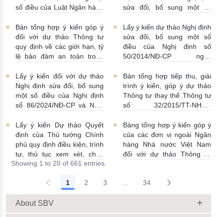
số điều của Luật Ngân hàng
sửa đổi, bổ sung một số
Nhà nước Việt Nam, Luật
điều Nghị định số
Phòng, chống rửa tiền và
58/2021/NĐ-CP
07/07/2026
Bản tổng hợp ý kiến góp ý
Lấy ý kiến dự thảo Nghị định
Luật Các tổ chức tín dụng
| 15:01:00
đối với dự thảo Thông tư
sửa đổi, bổ sung một số
08/07/2026 | 11:21:00
quy định về các giới hạn, tỷ
điều của Nghị định số
lệ bảo đảm an toàn trong
50/2014/NĐ-CP ngày
hoạt động của ngân hàng
20/5/2014 về quản lý dự trữ
thương mại, chi nhánh ngân
ngoại hối nhà nước
Lấy ý kiến đối với dự thảo
Bản tổng hợp tiếp thu, giải
hàng nước ngoài
23/06/2026 | 08:00:00
Nghị định sửa đổi, bổ sung
trình ý kiến, góp ý dự thảo
25/06/2026 | 16:00:00
một số điều của Nghị định
Thông tư thay thế Thông tư
số 86/2024/NĐ-CP và Nghị
số 32/2015/TT-NHNN
định số 01/2014/NĐ-CP
19/06/2026 | 14:01:00
22/06/2026 | 09:13:00
Lấy ý kiến Dự thảo Quyết
Bảng tổng hợp ý kiến góp ý
định của Thủ tướng Chính
của các đơn vị ngoài Ngân
phủ quy định điều kiện, trình
hàng Nhà nước Việt Nam
tự, thủ tục xem xét, chấp
đối với dự thảo Thông tư
Showing 1 to 20 of 661 entries.
thuận cho Tổ chức kinh tế
sửa đổi, bổ sung Thông tư
cho vay ra nước ngoài, bảo
số 09/2019/TT-NHNN quy
1
2
3
...
34
lãnh cho người không cư trú
định về chế độ báo cáo định
Intermediate Pages Use TAB
18/06/2026 | 15:57:00
kỳ NHNN Việt Nam
18/06/2026 | 03:56:00
About SBV