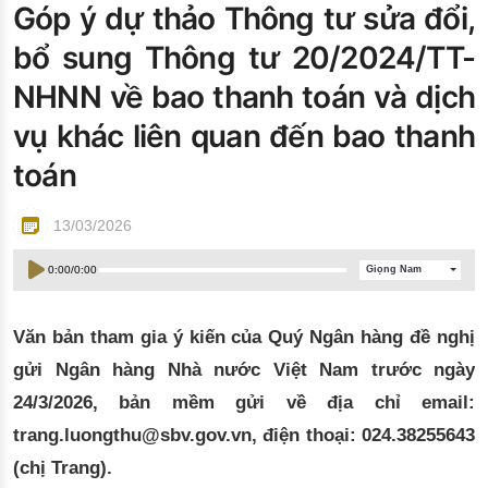
Góp ý dự thảo Thông tư sửa đổi,
Đào tạo ISO
bổ sung Thông tư 20/2024/TT-
NHNN về bao thanh toán và dịch
vụ khác liên quan đến bao thanh
toán
13/03/2026
0:00
/
0:00
Giọng Nam
Văn bản tham gia ý kiến của Quý Ngân hàng đề nghị
gửi Ngân hàng Nhà nước Việt Nam trước ngày
24/3/2026, bản mềm gửi về địa chỉ email:
trang.luongthu@sbv.gov.vn, điện thoại: 024.38255643
(chị Trang).