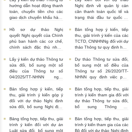
hướng dẫn hoạt động thanh
Nghị định về quản lý cán
toán, chuyển tiền cho các
cân thanh toán quốc tế và
giao dịch chuyển khẩu hàng
trạng thái đầu tư quốc tế
hóa
24/07/2026 | 13:55:00
của Việt Nam
23/07/2026 |
15:00:00
Hồ sơ dự thảo Nghị
Bản tổng hợp ý kiến, tiếp
quyết Nghị quyết của Chính
thu, giải trình ý kiến của các
phủ ban hành các cơ chế,
TCTD, CNNHNNg đối với dự
chính sách đặc thù nhằm
thảo Thông tư quy định hoạt
tháo gỡ khó khăn trong
động cho vay, vay, gửi tiền,
pháp luật về phòng, chống
nhận tiền gửi, mua, bán có
Lấy ý kiến dự thảo Thông tư
Dự thảo Thông tư sửa đổi,
rửa tiền nhằm đáp ứng yêu
kỳ hạn GTCG giữa các
sửa đổi, bổ sung một số
bổ sung một số điều của
cầu cấp bách trong thực
TCTD, CNNHNNg
điều của Thông tư số
Thông tư số 26/2020/TT-
hiện cam kết quốc tế về trao
20/07/2026 | 09:32:00
04/2025/TT-NHNN ngày
NHNN quy định việc phát
đổi thông tin theo yêu cầu
15/5/2025 của NHNN quy
ngôn và cung cấp thông tin
về thuế
22/07/2026 |
định thời hạn lưu trữ hồ sơ,
của Ngân hàng Nhà nước
Bản tổng hợp ý kiến, tiếp
Bản tổng hợp, tiếp thu, giải
14:54:00
tài liệu ngành Ngân hàng
16/07/2026 | 09:41:00
thu, giải trình ý kiến góp ý
trình ý kiến tham gia đối với
16/07/2026 | 10:00:00
đối với dự thảo Nghị định
dự thảo Thông tư sửa đổi,
sửa đổi, bổ sung Nghị định
bổ sung Thông tư
số 50/2014/NĐ-CP
16/2014/TT-NHNN
13/07/2026 | 16:00:00
13/07/2026 | 02:19:00
Bảng tổng hợp, tiếp thu, giải
Bản tổng hợp, tiếp thu, giải
trình ý kiến đối với dự án
trình ý kiến tham gia của các
Luật sửa đổi, bổ sung một
Bộ đối với dự thảo Nghị định