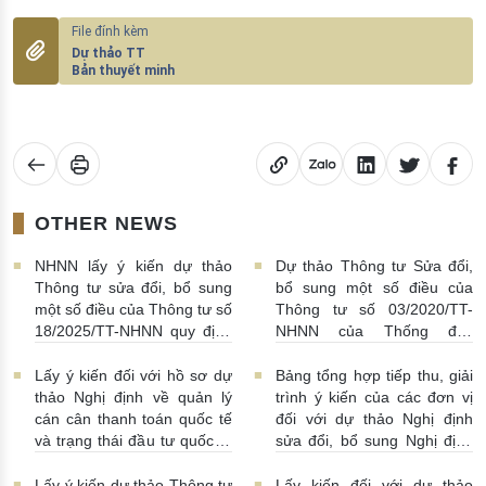
Dự thảo TT
Bản thuyết minh
OTHER NEWS
NHNN lấy ý kiến dự thảo
Dự thảo Thông tư Sửa đổi,
Thông tư sửa đổi, bổ sung
bổ sung một số điều của
một số điều của Thông tư số
Thông tư số 03/2020/TT-
18/2025/TT-NHNN quy định
NHNN của Thống đốc
về thu thập, khai thác, chia
NHNN quy định về tiêu huỷ
sẻ thông tin của Hệ thống
tiền của NHNN
03/08/2026 |
Lấy ý kiến đối với hồ sơ dự
Bảng tổng hợp tiếp thu, giải
thông tin phục vụ công tác
11:16:00
thảo Nghị định về quản lý
trình ý kiến của các đơn vị
giám sát hoạt động QTDND
cán cân thanh toán quốc tế
đối với dự thảo Nghị định
và tổ chức TCVM
và trạng thái đầu tư quốc tế
sửa đổi, bổ sung Nghị định
03/08/2026 | 15:00:00
Việt Nam
31/07/2026 |
số 52/2024/NĐ-CP
10:00:00
30/07/2026 | 09:09:00
Lấy ý kiến dự thảo Thông tư
Lấy kiến đối với dự thảo