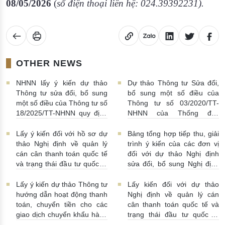
08/05/2026
(
số điện thoại liên hệ:
024.39392231
).
OTHER NEWS
NHNN lấy ý kiến dự thảo
Dự thảo Thông tư Sửa đổi,
Thông tư sửa đổi, bổ sung
bổ sung một số điều của
một số điều của Thông tư số
Thông tư số 03/2020/TT-
18/2025/TT-NHNN quy định
NHNN của Thống đốc
về thu thập, khai thác, chia
NHNN quy định về tiêu huỷ
sẻ thông tin của Hệ thống
tiền của NHNN
03/08/2026 |
Lấy ý kiến đối với hồ sơ dự
Bảng tổng hợp tiếp thu, giải
thông tin phục vụ công tác
11:16:00
thảo Nghị định về quản lý
trình ý kiến của các đơn vị
giám sát hoạt động QTDND
cán cân thanh toán quốc tế
đối với dự thảo Nghị định
và tổ chức TCVM
và trạng thái đầu tư quốc tế
sửa đổi, bổ sung Nghị định
03/08/2026 | 15:00:00
Việt Nam
31/07/2026 |
số 52/2024/NĐ-CP
10:00:00
30/07/2026 | 09:09:00
Lấy ý kiến dự thảo Thông tư
Lấy kiến đối với dự thảo
hướng dẫn hoạt động thanh
Nghị định về quản lý cán
toán, chuyển tiền cho các
cân thanh toán quốc tế và
giao dịch chuyển khẩu hàng
trạng thái đầu tư quốc tế
hóa
24/07/2026 | 13:55:00
của Việt Nam
23/07/2026 |