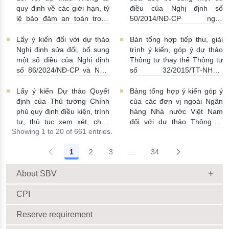
08/07/2026 | 11:21:00
quy định về các giới hạn, tỷ
điều của Nghị định số
lệ bảo đảm an toàn trong
50/2014/NĐ-CP ngày
hoạt động của ngân hàng
20/5/2014 về quản lý dự trữ
thương mại, chi nhánh ngân
ngoại hối nhà nước
Lấy ý kiến đối với dự thảo
Bản tổng hợp tiếp thu, giải
hàng nước ngoài
23/06/2026 | 08:00:00
Nghị định sửa đổi, bổ sung
trình ý kiến, góp ý dự thảo
25/06/2026 | 16:00:00
một số điều của Nghị định
Thông tư thay thế Thông tư
số 86/2024/NĐ-CP và Nghị
số 32/2015/TT-NHNN
định số 01/2014/NĐ-CP
19/06/2026 | 14:01:00
22/06/2026 | 09:13:00
Lấy ý kiến Dự thảo Quyết
Bảng tổng hợp ý kiến góp ý
định của Thủ tướng Chính
của các đơn vị ngoài Ngân
phủ quy định điều kiện, trình
hàng Nhà nước Việt Nam
tự, thủ tục xem xét, chấp
đối với dự thảo Thông tư
Showing 1 to 20 of 661 entries.
thuận cho Tổ chức kinh tế
sửa đổi, bổ sung Thông tư
cho vay ra nước ngoài, bảo
số 09/2019/TT-NHNN quy
1
2
3
...
34
lãnh cho người không cư trú
định về chế độ báo cáo định
Intermediate Pages Use TAB
18/06/2026 | 15:57:00
kỳ NHNN Việt Nam
18/06/2026 | 03:56:00
About SBV
CPI
Reserve requirement