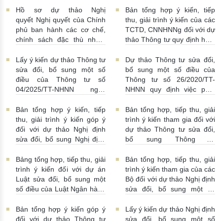
15:00:00
Hồ sơ dự thảo Nghị
Bản tổng hợp ý kiến, tiếp
quyết Nghị quyết của Chính
thu, giải trình ý kiến của các
phủ ban hành các cơ chế,
TCTD, CNNHNNg đối với dự
chính sách đặc thù nhằm
thảo Thông tư quy định hoạt
tháo gỡ khó khăn trong
động cho vay, vay, gửi tiền,
pháp luật về phòng, chống
nhận tiền gửi, mua, bán có
Lấy ý kiến dự thảo Thông tư
Dự thảo Thông tư sửa đổi,
rửa tiền nhằm đáp ứng yêu
kỳ hạn GTCG giữa các
sửa đổi, bổ sung một số
bổ sung một số điều của
cầu cấp bách trong thực
TCTD, CNNHNNg
điều của Thông tư số
Thông tư số 26/2020/TT-
hiện cam kết quốc tế về trao
20/07/2026 | 09:32:00
04/2025/TT-NHNN ngày
NHNN quy định việc phát
đổi thông tin theo yêu cầu
15/5/2025 của NHNN quy
ngôn và cung cấp thông tin
về thuế
22/07/2026 |
định thời hạn lưu trữ hồ sơ,
của Ngân hàng Nhà nước
Bản tổng hợp ý kiến, tiếp
Bản tổng hợp, tiếp thu, giải
14:54:00
tài liệu ngành Ngân hàng
16/07/2026 | 09:41:00
thu, giải trình ý kiến góp ý
trình ý kiến tham gia đối với
16/07/2026 | 10:00:00
đối với dự thảo Nghị định
dự thảo Thông tư sửa đổi,
sửa đổi, bổ sung Nghị định
bổ sung Thông tư
số 50/2014/NĐ-CP
16/2014/TT-NHNN
13/07/2026 | 16:00:00
13/07/2026 | 02:19:00
Bảng tổng hợp, tiếp thu, giải
Bản tổng hợp, tiếp thu, giải
trình ý kiến đối với dự án
trình ý kiến tham gia của các
Luật sửa đổi, bổ sung một
Bộ đối với dự thảo Nghị định
số điều của Luật Ngân hàng
sửa đổi, bổ sung một số
Nhà nước Việt Nam, Luật
điều Nghị định số
Phòng, chống rửa tiền và
58/2021/NĐ-CP
07/07/2026
Bản tổng hợp ý kiến góp ý
Lấy ý kiến dự thảo Nghị định
Luật Các tổ chức tín dụng
| 15:01:00
đối với dự thảo Thông tư
sửa đổi, bổ sung một số