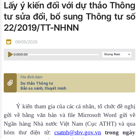
Lấy ý kiến đối với dự thảo Thông
Đào tạo ISO
tư sửa đổi, bổ sung Thông tư số
22/2019/TT-NHNN
08/05/2026
0:00
/
0:00
Giọng Nam
Dự thảo Thông tư
Bản so sánh, thuyết minh
Ý kiến tham gia của các cá nhân, tổ chức đề nghị
gửi về bằng văn bản và file Microsoft Word gửi về
Ngân hàng Nhà nước Việt Nam (Cục ATHT)
và qua
hòm thư điện tử:
csatnh@sbv.gov.vn
trong ngày