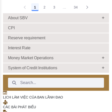
cho vay ra nước ngoài, bảo
số 09/2019/TT-NHNN quy
1
2
3
...
34
lãnh cho người không cư trú
định về chế độ báo cáo định
Intermediate Pages Use TAB
18/06/2026 | 15:57:00
kỳ NHNN Việt Nam
18/06/2026 | 03:56:00
About SBV
CPI
Reserve requirement
Interest Rate
Money Market Operations
System of Credit Institutions
Search Bar
LỊCH LÀM VIỆC CỦA BAN LÃNH ĐẠO
CÁC BÀI PHÁT BIỂU