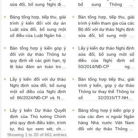
sửa đổi, bổ sung Nghị định
bổ sung Thông tư
số 50/2014/NĐ-CP
16/2014/TT-NHNN
13/07/2026 | 16:00:00
13/07/2026 | 02:19:00
Bảng tổng hợp, tiếp thu, giải
Bản tổng hợp, tiếp thu, giải
trình ý kiến đối với dự án
trình ý kiến tham gia của các
Luật sửa đổi, bổ sung một
Bộ đối với dự thảo Nghị định
số điều của Luật Ngân hàng
sửa đổi, bổ sung một số
Nhà nước Việt Nam, Luật
điều Nghị định số
Phòng, chống rửa tiền và
58/2021/NĐ-CP
07/07/2026
Bản tổng hợp ý kiến góp ý
Lấy ý kiến dự thảo Nghị định
Luật Các tổ chức tín dụng
| 15:01:00
đối với dự thảo Thông tư
sửa đổi, bổ sung một số
08/07/2026 | 11:21:00
quy định về các giới hạn, tỷ
điều của Nghị định số
lệ bảo đảm an toàn trong
50/2014/NĐ-CP ngày
hoạt động của ngân hàng
20/5/2014 về quản lý dự trữ
thương mại, chi nhánh ngân
ngoại hối nhà nước
Lấy ý kiến đối với dự thảo
Bản tổng hợp tiếp thu, giải
hàng nước ngoài
23/06/2026 | 08:00:00
Nghị định sửa đổi, bổ sung
trình ý kiến, góp ý dự thảo
25/06/2026 | 16:00:00
một số điều của Nghị định
Thông tư thay thế Thông tư
số 86/2024/NĐ-CP và Nghị
số 32/2015/TT-NHNN
định số 01/2014/NĐ-CP
19/06/2026 | 14:01:00
22/06/2026 | 09:13:00
Lấy ý kiến Dự thảo Quyết
Bảng tổng hợp ý kiến góp ý
định của Thủ tướng Chính
của các đơn vị ngoài Ngân
phủ quy định điều kiện, trình
hàng Nhà nước Việt Nam
tự, thủ tục xem xét, chấp
đối với dự thảo Thông tư
Showing 1 to 20 of 661 entries.
thuận cho Tổ chức kinh tế
sửa đổi, bổ sung Thông tư