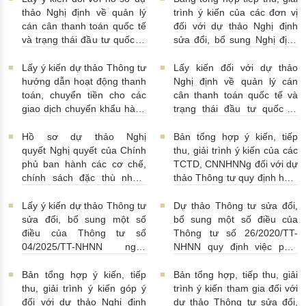
thông tin phục vụ công tác
11:16:00
thảo Nghị định về quản lý
trình ý kiến của các đơn vị
giám sát hoạt động QTDND
cán cân thanh toán quốc tế
đối với dự thảo Nghị định
và tổ chức TCVM
và trạng thái đầu tư quốc tế
sửa đổi, bổ sung Nghị định
03/08/2026 | 15:00:00
Việt Nam
31/07/2026 |
số 52/2024/NĐ-CP
10:00:00
30/07/2026 | 09:09:00
Lấy ý kiến dự thảo Thông tư
Lấy kiến đối với dự thảo
hướng dẫn hoạt động thanh
Nghị định về quản lý cán
toán, chuyển tiền cho các
cân thanh toán quốc tế và
giao dịch chuyển khẩu hàng
trạng thái đầu tư quốc tế
hóa
24/07/2026 | 13:55:00
của Việt Nam
23/07/2026 |
15:00:00
Hồ sơ dự thảo Nghị
Bản tổng hợp ý kiến, tiếp
quyết Nghị quyết của Chính
thu, giải trình ý kiến của các
phủ ban hành các cơ chế,
TCTD, CNNHNNg đối với dự
chính sách đặc thù nhằm
thảo Thông tư quy định hoạt
tháo gỡ khó khăn trong
động cho vay, vay, gửi tiền,
pháp luật về phòng, chống
nhận tiền gửi, mua, bán có
Lấy ý kiến dự thảo Thông tư
Dự thảo Thông tư sửa đổi,
rửa tiền nhằm đáp ứng yêu
kỳ hạn GTCG giữa các
sửa đổi, bổ sung một số
bổ sung một số điều của
cầu cấp bách trong thực
TCTD, CNNHNNg
điều của Thông tư số
Thông tư số 26/2020/TT-
hiện cam kết quốc tế về trao
20/07/2026 | 09:32:00
04/2025/TT-NHNN ngày
NHNN quy định việc phát
đổi thông tin theo yêu cầu
15/5/2025 của NHNN quy
ngôn và cung cấp thông tin
về thuế
22/07/2026 |
định thời hạn lưu trữ hồ sơ,
của Ngân hàng Nhà nước
Bản tổng hợp ý kiến, tiếp
Bản tổng hợp, tiếp thu, giải
14:54:00
tài liệu ngành Ngân hàng
16/07/2026 | 09:41:00
thu, giải trình ý kiến góp ý
trình ý kiến tham gia đối với
16/07/2026 | 10:00:00
đối với dự thảo Nghị định
dự thảo Thông tư sửa đổi,