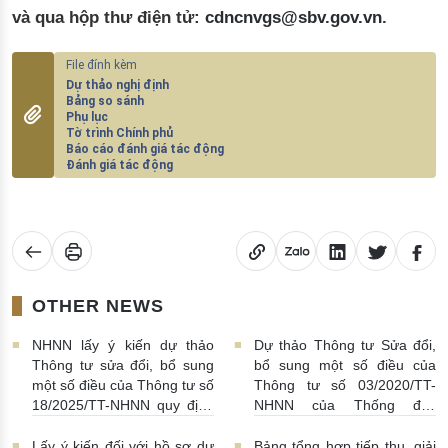
và qua hộp thư điện tử:
cdncnvgs@sbv.gov.vn
.
Dự thảo nghị định
Bảng so sánh
Phụ lục
Tờ trình Chính phủ
Báo cáo đánh giá tác động
Đánh giá tác động
OTHER NEWS
NHNN lấy ý kiến dự thảo
Dự thảo Thông tư Sửa đổi,
Thông tư sửa đổi, bổ sung
bổ sung một số điều của
một số điều của Thông tư số
Thông tư số 03/2020/TT-
18/2025/TT-NHNN quy định
NHNN của Thống đốc
về thu thập, khai thác, chia
NHNN quy định về tiêu huỷ
sẻ thông tin của Hệ thống
tiền của NHNN
03/08/2026 |
Lấy ý kiến đối với hồ sơ dự
Bảng tổng hợp tiếp thu, giải