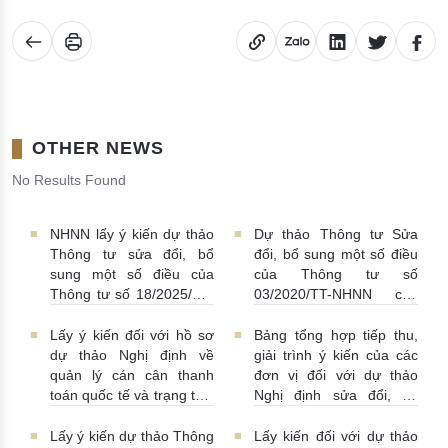
OTHER NEWS
No Results Found
NHNN lấy ý kiến dự thảo
Dự thảo Thông tư Sửa
Thông tư sửa đổi, bổ
đổi, bổ sung một số điều
sung một số điều của
của Thông tư số
Thông tư số 18/2025/TT-
03/2020/TT-NHNN của
NHNN quy định về thu
Thống đốc NHNN quy
thập, khai thác, chia sẻ
định về tiêu huỷ tiền của
Lấy ý kiến đối với hồ sơ
Bảng tổng hợp tiếp thu,
thông tin của Hệ thống
NHNN
03/08/2026 |
dự thảo Nghị định về
giải trình ý kiến của các
thông tin phục vụ công
11:16:00
quản lý cán cân thanh
đơn vị đối với dự thảo
tác giám sát hoạt động
toán quốc tế và trạng thái
Nghị định sửa đổi, bổ
QTDND và tổ chức TCVM
đầu tư quốc tế Việt Nam
sung Nghị định số
03/08/2026 | 15:00:00
31/07/2026 | 10:00:00
52/2024/NĐ-CP
Lấy ý kiến dự thảo Thông
Lấy kiến đối với dự thảo