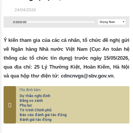
Đào tạo ISO
24/04/2026
0:00
/
0:00
Giọng Nam
Ý kiến tham gia của các cá nhân, tổ chức đề nghị gửi
về Ngân hàng Nhà nước Việt Nam (Cục An toàn hệ
thống các tổ chức tín dụng)
trước ngày 15/05/2026
,
qua địa chỉ: 25 Lý Thường Kiệt, Hoàn Kiếm, Hà Nội
và qua hộp thư điện tử:
cdncnvgs@sbv.gov.vn
.
Dự thảo nghị định
Bảng so sánh
Phụ lục
Tờ trình Chính phủ
Báo cáo đánh giá tác động
Đánh giá tác động