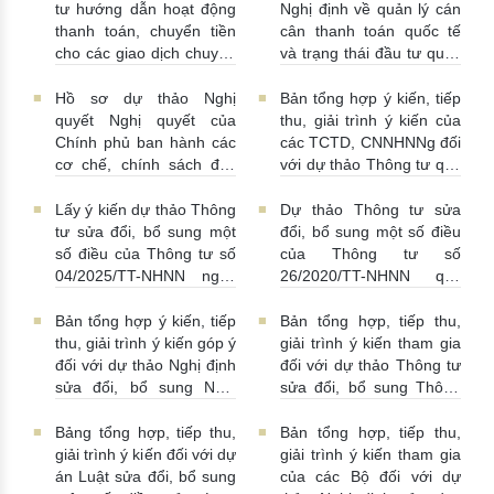
30/07/2026 | 09:09:00
tư hướng dẫn hoạt động
Nghị định về quản lý cán
thanh toán, chuyển tiền
cân thanh toán quốc tế
cho các giao dịch chuyển
và trạng thái đầu tư quốc
khẩu hàng hóa
tế của Việt Nam
24/07/2026 | 13:55:00
23/07/2026 | 15:00:00
Hồ sơ dự thảo Nghị
Bản tổng hợp ý kiến, tiếp
quyết Nghị quyết của
thu, giải trình ý kiến của
Chính phủ ban hành các
các TCTD, CNNHNNg đối
cơ chế, chính sách đặc
với dự thảo Thông tư quy
thù nhằm tháo gỡ khó
định hoạt động cho vay,
khăn trong pháp luật về
vay, gửi tiền, nhận tiền
Lấy ý kiến dự thảo Thông
Dự thảo Thông tư sửa
phòng, chống rửa tiền
gửi, mua, bán có kỳ hạn
tư sửa đổi, bổ sung một
đổi, bổ sung một số điều
nhằm đáp ứng yêu cầu
GTCG giữa các TCTD,
số điều của Thông tư số
của Thông tư số
cấp bách trong thực hiện
CNNHNNg
20/07/2026 |
04/2025/TT-NHNN ngày
26/2020/TT-NHNN quy
cam kết quốc tế về trao
09:32:00
15/5/2025 của NHNN quy
định việc phát ngôn và
đổi thông tin theo yêu cầu
định thời hạn lưu trữ hồ
cung cấp thông tin của
Bản tổng hợp ý kiến, tiếp
Bản tổng hợp, tiếp thu,
về thuế
22/07/2026 |
sơ, tài liệu ngành Ngân
Ngân hàng Nhà nước
thu, giải trình ý kiến góp ý
giải trình ý kiến tham gia
14:54:00
hàng
16/07/2026 |
16/07/2026 | 09:41:00
đối với dự thảo Nghị định
đối với dự thảo Thông tư
10:00:00
sửa đổi, bổ sung Nghị
sửa đổi, bổ sung Thông
định số 50/2014/NĐ-CP
tư 16/2014/TT-NHNN
13/07/2026 | 16:00:00
13/07/2026 | 02:19:00
Bảng tổng hợp, tiếp thu,
Bản tổng hợp, tiếp thu,
giải trình ý kiến đối với dự
giải trình ý kiến tham gia
án Luật sửa đổi, bổ sung
của các Bộ đối với dự