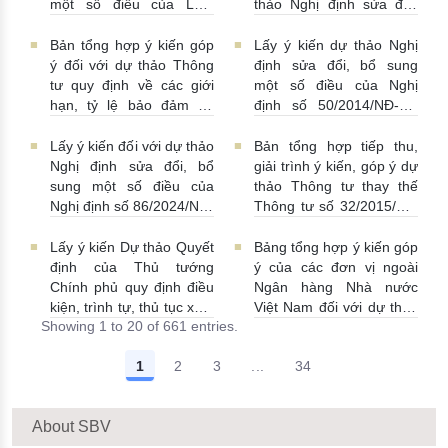
một số điều của Luật
thảo Nghị định sửa đổi,
Ngân hàng Nhà nước
bổ sung một số điều Nghị
Việt Nam, Luật Phòng,
định số 58/2021/NĐ-CP
Bản tổng hợp ý kiến góp
Lấy ý kiến dự thảo Nghị
chống rửa tiền và Luật
07/07/2026 | 15:01:00
ý đối với dự thảo Thông
định sửa đổi, bổ sung
Các tổ chức tín dụng
tư quy định về các giới
một số điều của Nghị
08/07/2026 | 11:21:00
hạn, tỷ lệ bảo đảm an
định số 50/2014/NĐ-CP
toàn trong hoạt động của
ngày 20/5/2014 về quản
ngân hàng thương mại,
lý dự trữ ngoại hối nhà
Lấy ý kiến đối với dự thảo
Bản tổng hợp tiếp thu,
chi nhánh ngân hàng
nước
23/06/2026 |
Nghị định sửa đổi, bổ
giải trình ý kiến, góp ý dự
nước ngoài
25/06/2026 |
08:00:00
sung một số điều của
thảo Thông tư thay thế
16:00:00
Nghị định số 86/2024/NĐ-
Thông tư số 32/2015/TT-
CP và Nghị định số
NHNN
19/06/2026 |
01/2014/NĐ-CP
14:01:00
Lấy ý kiến Dự thảo Quyết
Bảng tổng hợp ý kiến góp
22/06/2026 | 09:13:00
định của Thủ tướng
ý của các đơn vị ngoài
Chính phủ quy định điều
Ngân hàng Nhà nước
kiện, trình tự, thủ tục xem
Việt Nam đối với dự thảo
Showing 1 to 20 of 661 entries.
xét, chấp thuận cho Tổ
Thông tư sửa đổi, bổ
chức kinh tế cho vay ra
sung Thông tư số
1
2
3
...
34
nước ngoài, bảo lãnh cho
09/2019/TT-NHNN quy
Intermediate Pages Use TAB
người không cư trú
định về chế độ báo cáo
18/06/2026 | 15:57:00
định kỳ NHNN Việt Nam
About SBV
18/06/2026 | 03:56:00