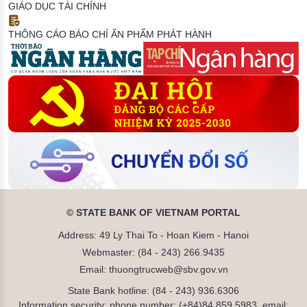
GIÁO DỤC TÀI CHÍNH
THÔNG CÁO BÁO CHÍ
ẤN PHẨM PHÁT HÀNH
© STATE BANK OF VIETNAM PORTAL
Address: 49 Ly Thai To - Hoan Kiem - Hanoi
Webmaster: (84 - 243) 266.9435
Email: thuongtrucweb@sbv.gov.vn
State Bank hotline: (84 - 243) 936.6306
Information security: phone number: (+84)84.859.5983, email: