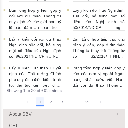
Nhà nước Việt Nam, Luật
điều Nghị định số
Phòng, chống rửa tiền và
58/2021/NĐ-CP
07/07/2026
Bản tổng hợp ý kiến góp ý
Lấy ý kiến dự thảo Nghị định
Luật Các tổ chức tín dụng
| 15:01:00
đối với dự thảo Thông tư
sửa đổi, bổ sung một số
08/07/2026 | 11:21:00
quy định về các giới hạn, tỷ
điều của Nghị định số
lệ bảo đảm an toàn trong
50/2014/NĐ-CP ngày
hoạt động của ngân hàng
20/5/2014 về quản lý dự trữ
thương mại, chi nhánh ngân
ngoại hối nhà nước
Lấy ý kiến đối với dự thảo
Bản tổng hợp tiếp thu, giải
hàng nước ngoài
23/06/2026 | 08:00:00
Nghị định sửa đổi, bổ sung
trình ý kiến, góp ý dự thảo
25/06/2026 | 16:00:00
một số điều của Nghị định
Thông tư thay thế Thông tư
số 86/2024/NĐ-CP và Nghị
số 32/2015/TT-NHNN
định số 01/2014/NĐ-CP
19/06/2026 | 14:01:00
22/06/2026 | 09:13:00
Lấy ý kiến Dự thảo Quyết
Bảng tổng hợp ý kiến góp ý
định của Thủ tướng Chính
của các đơn vị ngoài Ngân
phủ quy định điều kiện, trình
hàng Nhà nước Việt Nam
tự, thủ tục xem xét, chấp
đối với dự thảo Thông tư
Showing 1 to 20 of 661 entries.
thuận cho Tổ chức kinh tế
sửa đổi, bổ sung Thông tư
cho vay ra nước ngoài, bảo
số 09/2019/TT-NHNN quy
1
2
3
...
34
lãnh cho người không cư trú
định về chế độ báo cáo định
Intermediate Pages Use TAB
18/06/2026 | 15:57:00
kỳ NHNN Việt Nam
18/06/2026 | 03:56:00
About SBV
CPI