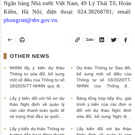
Ngân hàng Nhà nước Việt Nam, 49 Lý Thái Tổ, Hoàn
Kiếm, Hà Nội; điện thoại: 024.38268781; email:
phongcstt@sbv.gov.vn
.
OTHER NEWS
NHNN lấy ý kiến dự thảo
Dự thảo Thông tư Sửa đổi,
Thông tư sửa đổi, bổ sung
bổ sung một số điều của
một số điều của Thông tư số
Thông tư số 03/2020/TT-
18/2025/TT-NHNN quy định
NHNN của Thống đốc
về thu thập, khai thác, chia
NHNN quy định về tiêu huỷ
sẻ thông tin của Hệ thống
tiền của NHNN
03/08/2026 |
Lấy ý kiến đối với hồ sơ dự
Bảng tổng hợp tiếp thu, giải
thông tin phục vụ công tác
11:16:00
thảo Nghị định về quản lý
trình ý kiến của các đơn vị
giám sát hoạt động QTDND
cán cân thanh toán quốc tế
đối với dự thảo Nghị định
và tổ chức TCVM
và trạng thái đầu tư quốc tế
sửa đổi, bổ sung Nghị định
03/08/2026 | 15:00:00
Việt Nam
31/07/2026 |
số 52/2024/NĐ-CP
10:00:00
30/07/2026 | 09:09:00
Lấy ý kiến dự thảo Thông tư
Lấy kiến đối với dự thảo
hướng dẫn hoạt động thanh
Nghị định về quản lý cán