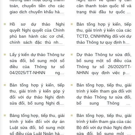
toán, chuyển tiền cho các
cân thanh toán quốc tế và
giao dịch chuyển khẩu hàng
trạng thái đầu tư quốc tế
hóa
24/07/2026 | 13:55:00
của Việt Nam
23/07/2026 |
15:00:00
Hồ sơ dự thảo Nghị
Bản tổng hợp ý kiến, tiếp
quyết Nghị quyết của Chính
thu, giải trình ý kiến của các
phủ ban hành các cơ chế,
TCTD, CNNHNNg đối với dự
chính sách đặc thù nhằm
thảo Thông tư quy định hoạt
tháo gỡ khó khăn trong
động cho vay, vay, gửi tiền,
pháp luật về phòng, chống
nhận tiền gửi, mua, bán có
Lấy ý kiến dự thảo Thông tư
Dự thảo Thông tư sửa đổi,
rửa tiền nhằm đáp ứng yêu
kỳ hạn GTCG giữa các
sửa đổi, bổ sung một số
bổ sung một số điều của
cầu cấp bách trong thực
TCTD, CNNHNNg
điều của Thông tư số
Thông tư số 26/2020/TT-
hiện cam kết quốc tế về trao
20/07/2026 | 09:32:00
04/2025/TT-NHNN ngày
NHNN quy định việc phát
đổi thông tin theo yêu cầu
15/5/2025 của NHNN quy
ngôn và cung cấp thông tin
về thuế
22/07/2026 |
định thời hạn lưu trữ hồ sơ,
của Ngân hàng Nhà nước
Bản tổng hợp ý kiến, tiếp
Bản tổng hợp, tiếp thu, giải
14:54:00
tài liệu ngành Ngân hàng
16/07/2026 | 09:41:00
thu, giải trình ý kiến góp ý
trình ý kiến tham gia đối với
16/07/2026 | 10:00:00
đối với dự thảo Nghị định
dự thảo Thông tư sửa đổi,
sửa đổi, bổ sung Nghị định
bổ sung Thông tư
số 50/2014/NĐ-CP
16/2014/TT-NHNN
13/07/2026 | 16:00:00
13/07/2026 | 02:19:00
Bảng tổng hợp, tiếp thu, giải
Bản tổng hợp, tiếp thu, giải
trình ý kiến đối với dự án
trình ý kiến tham gia của các
Luật sửa đổi, bổ sung một
Bộ đối với dự thảo Nghị định
số điều của Luật Ngân hàng
sửa đổi, bổ sung một số