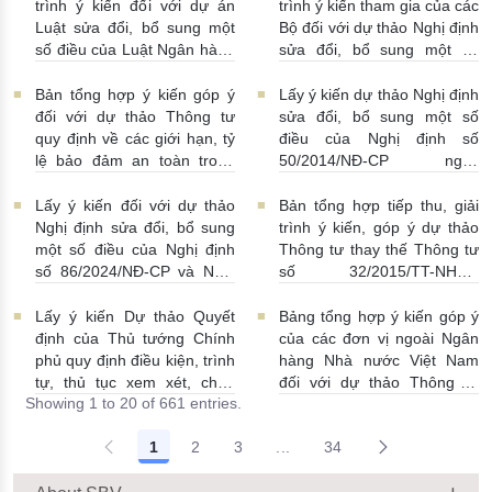
trình ý kiến đối với dự án
trình ý kiến tham gia của các
Luật sửa đổi, bổ sung một
Bộ đối với dự thảo Nghị định
số điều của Luật Ngân hàng
sửa đổi, bổ sung một số
Nhà nước Việt Nam, Luật
điều Nghị định số
Phòng, chống rửa tiền và
58/2021/NĐ-CP
07/07/2026
Bản tổng hợp ý kiến góp ý
Lấy ý kiến dự thảo Nghị định
Luật Các tổ chức tín dụng
| 15:01:00
đối với dự thảo Thông tư
sửa đổi, bổ sung một số
08/07/2026 | 11:21:00
quy định về các giới hạn, tỷ
điều của Nghị định số
lệ bảo đảm an toàn trong
50/2014/NĐ-CP ngày
hoạt động của ngân hàng
20/5/2014 về quản lý dự trữ
thương mại, chi nhánh ngân
ngoại hối nhà nước
Lấy ý kiến đối với dự thảo
Bản tổng hợp tiếp thu, giải
hàng nước ngoài
23/06/2026 | 08:00:00
Nghị định sửa đổi, bổ sung
trình ý kiến, góp ý dự thảo
25/06/2026 | 16:00:00
một số điều của Nghị định
Thông tư thay thế Thông tư
số 86/2024/NĐ-CP và Nghị
số 32/2015/TT-NHNN
định số 01/2014/NĐ-CP
19/06/2026 | 14:01:00
22/06/2026 | 09:13:00
Lấy ý kiến Dự thảo Quyết
Bảng tổng hợp ý kiến góp ý
định của Thủ tướng Chính
của các đơn vị ngoài Ngân
phủ quy định điều kiện, trình
hàng Nhà nước Việt Nam
tự, thủ tục xem xét, chấp
đối với dự thảo Thông tư
Showing 1 to 20 of 661 entries.
thuận cho Tổ chức kinh tế
sửa đổi, bổ sung Thông tư
cho vay ra nước ngoài, bảo
số 09/2019/TT-NHNN quy
1
2
3
...
34
lãnh cho người không cư trú
định về chế độ báo cáo định
Intermediate Pages Use TAB
18/06/2026 | 15:57:00
kỳ NHNN Việt Nam
18/06/2026 | 03:56:00