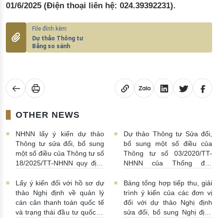
01/6/2025
(Điện thoại liên hệ: 024.39392231).
Dự thảo Thông tư
Bảng so sánh
OTHER NEWS
NHNN lấy ý kiến dự thảo
Dự thảo Thông tư Sửa đổi,
Thông tư sửa đổi, bổ sung
bổ sung một số điều của
một số điều của Thông tư số
Thông tư số 03/2020/TT-
18/2025/TT-NHNN quy định
NHNN của Thống đốc
về thu thập, khai thác, chia
NHNN quy định về tiêu huỷ
sẻ thông tin của Hệ thống
tiền của NHNN
03/08/2026 |
Lấy ý kiến đối với hồ sơ dự
Bảng tổng hợp tiếp thu, giải
thông tin phục vụ công tác
11:16:00
thảo Nghị định về quản lý
trình ý kiến của các đơn vị
giám sát hoạt động QTDND
cán cân thanh toán quốc tế
đối với dự thảo Nghị định
và tổ chức TCVM
và trạng thái đầu tư quốc tế
sửa đổi, bổ sung Nghị định