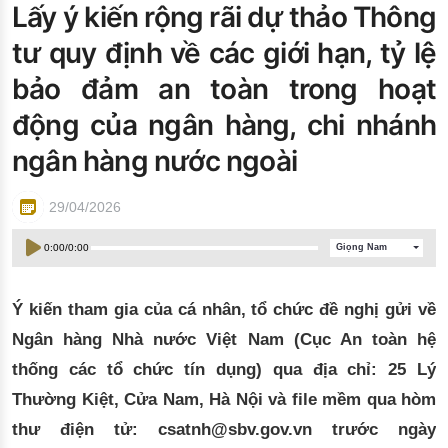
Lấy ý kiến rộng rãi dự thảo Thông
Đào tạo ISO
tư quy định về các giới hạn, tỷ lệ
bảo đảm an toàn trong hoạt
động của ngân hàng, chi nhánh
ngân hàng nước ngoài
29/04/2026
0:00
/
0:00
Giọng Nam
Ý kiến tham gia của cá nhân, tổ chức đề nghị gửi về
Ngân hàng Nhà nước Việt Nam (Cục An toàn hệ
thống các tổ chức tín dụng) qua địa chỉ: 25 Lý
Thường Kiệt, Cửa Nam, Hà Nội và file mềm qua hòm
thư điện tử: csatnh@sbv.gov.vn
trước ngày