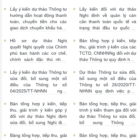
03/08/2026 | 15:00:00
Việt Nam
31/07/2026 |
số 52/2024/NĐ-CP
10:00:00
30/07/2026 | 09:09:00
Lấy ý kiến dự thảo Thông tư
Lấy kiến đối với dự thảo
hướng dẫn hoạt động thanh
Nghị định về quản lý cán
toán, chuyển tiền cho các
cân thanh toán quốc tế và
giao dịch chuyển khẩu hàng
trạng thái đầu tư quốc tế
hóa
24/07/2026 | 13:55:00
của Việt Nam
23/07/2026 |
15:00:00
Hồ sơ dự thảo Nghị
Bản tổng hợp ý kiến, tiếp
quyết Nghị quyết của Chính
thu, giải trình ý kiến của các
phủ ban hành các cơ chế,
TCTD, CNNHNNg đối với dự
chính sách đặc thù nhằm
thảo Thông tư quy định hoạt
tháo gỡ khó khăn trong
động cho vay, vay, gửi tiền,
pháp luật về phòng, chống
nhận tiền gửi, mua, bán có
Lấy ý kiến dự thảo Thông tư
Dự thảo Thông tư sửa đổi,
rửa tiền nhằm đáp ứng yêu
kỳ hạn GTCG giữa các
sửa đổi, bổ sung một số
bổ sung một số điều của
cầu cấp bách trong thực
TCTD, CNNHNNg
điều của Thông tư số
Thông tư số 26/2020/TT-
hiện cam kết quốc tế về trao
20/07/2026 | 09:32:00
04/2025/TT-NHNN ngày
NHNN quy định việc phát
đổi thông tin theo yêu cầu
15/5/2025 của NHNN quy
ngôn và cung cấp thông tin
về thuế
22/07/2026 |
định thời hạn lưu trữ hồ sơ,
của Ngân hàng Nhà nước
Bản tổng hợp ý kiến, tiếp
Bản tổng hợp, tiếp thu, giải
14:54:00
tài liệu ngành Ngân hàng
16/07/2026 | 09:41:00
thu, giải trình ý kiến góp ý
trình ý kiến tham gia đối với
16/07/2026 | 10:00:00
đối với dự thảo Nghị định
dự thảo Thông tư sửa đổi,
sửa đổi, bổ sung Nghị định
bổ sung Thông tư
số 50/2014/NĐ-CP
16/2014/TT-NHNN
13/07/2026 | 16:00:00
13/07/2026 | 02:19:00
Bảng tổng hợp, tiếp thu, giải
Bản tổng hợp, tiếp thu, giải