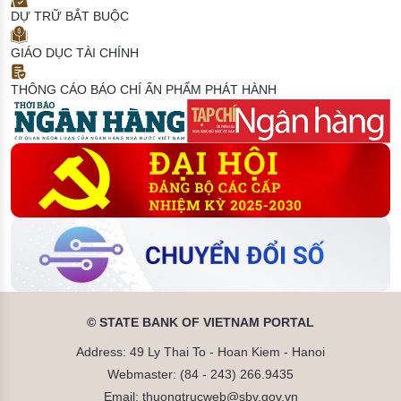
DỰ TRỮ BẮT BUỘC
GIÁO DỤC TÀI CHÍNH
THÔNG CÁO BÁO CHÍ
ẤN PHẨM PHÁT HÀNH
© STATE BANK OF VIETNAM PORTAL
Address: 49 Ly Thai To - Hoan Kiem - Hanoi
Webmaster: (84 - 243) 266.9435
Email: thuongtrucweb@sbv.gov.vn