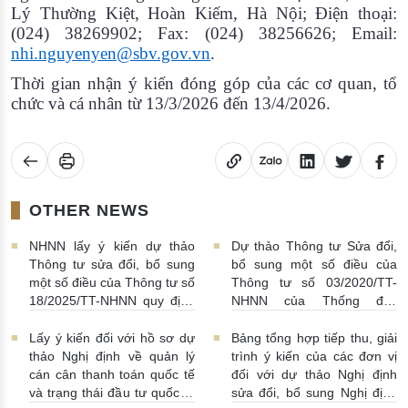
Lý Thường Kiệt, Hoàn Kiếm, Hà Nội; Điện thoại:
(024) 38269902; Fax: (024) 38256626; Email:
nhi.nguyenyen@sbv.gov.vn
.
Thời gian nhận ý kiến đóng góp của các cơ quan, tổ
chức và cá nhân từ 13/3/2026 đến 13/4/2026.
OTHER NEWS
NHNN lấy ý kiến dự thảo
Dự thảo Thông tư Sửa đổi,
Thông tư sửa đổi, bổ sung
bổ sung một số điều của
một số điều của Thông tư số
Thông tư số 03/2020/TT-
18/2025/TT-NHNN quy định
NHNN của Thống đốc
về thu thập, khai thác, chia
NHNN quy định về tiêu huỷ
sẻ thông tin của Hệ thống
tiền của NHNN
03/08/2026 |
Lấy ý kiến đối với hồ sơ dự
Bảng tổng hợp tiếp thu, giải
thông tin phục vụ công tác
11:16:00
thảo Nghị định về quản lý
trình ý kiến của các đơn vị
giám sát hoạt động QTDND
cán cân thanh toán quốc tế
đối với dự thảo Nghị định
và tổ chức TCVM
và trạng thái đầu tư quốc tế
sửa đổi, bổ sung Nghị định