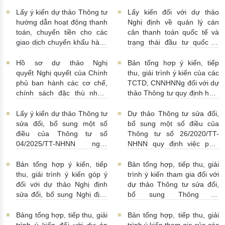
03/08/2026 | 15:00:00
Việt Nam
31/07/2026 |
số 52/2024/NĐ-CP
10:00:00
30/07/2026 | 09:09:00
Lấy ý kiến dự thảo Thông tư
Lấy kiến đối với dự thảo
hướng dẫn hoạt động thanh
Nghị định về quản lý cán
toán, chuyển tiền cho các
cân thanh toán quốc tế và
giao dịch chuyển khẩu hàng
trạng thái đầu tư quốc tế
hóa
24/07/2026 | 13:55:00
của Việt Nam
23/07/2026 |
15:00:00
Hồ sơ dự thảo Nghị
Bản tổng hợp ý kiến, tiếp
quyết Nghị quyết của Chính
thu, giải trình ý kiến của các
phủ ban hành các cơ chế,
TCTD, CNNHNNg đối với dự
chính sách đặc thù nhằm
thảo Thông tư quy định hoạt
tháo gỡ khó khăn trong
động cho vay, vay, gửi tiền,
pháp luật về phòng, chống
nhận tiền gửi, mua, bán có
Lấy ý kiến dự thảo Thông tư
Dự thảo Thông tư sửa đổi,
rửa tiền nhằm đáp ứng yêu
kỳ hạn GTCG giữa các
sửa đổi, bổ sung một số
bổ sung một số điều của
cầu cấp bách trong thực
TCTD, CNNHNNg
điều của Thông tư số
Thông tư số 26/2020/TT-
hiện cam kết quốc tế về trao
20/07/2026 | 09:32:00
04/2025/TT-NHNN ngày
NHNN quy định việc phát
đổi thông tin theo yêu cầu
15/5/2025 của NHNN quy
ngôn và cung cấp thông tin
về thuế
22/07/2026 |
định thời hạn lưu trữ hồ sơ,
của Ngân hàng Nhà nước
Bản tổng hợp ý kiến, tiếp
Bản tổng hợp, tiếp thu, giải
14:54:00
tài liệu ngành Ngân hàng
16/07/2026 | 09:41:00
thu, giải trình ý kiến góp ý
trình ý kiến tham gia đối với
16/07/2026 | 10:00:00
đối với dự thảo Nghị định
dự thảo Thông tư sửa đổi,
sửa đổi, bổ sung Nghị định
bổ sung Thông tư
số 50/2014/NĐ-CP
16/2014/TT-NHNN
13/07/2026 | 16:00:00
13/07/2026 | 02:19:00
Bảng tổng hợp, tiếp thu, giải
Bản tổng hợp, tiếp thu, giải
trình ý kiến đối với dự án
trình ý kiến tham gia của các