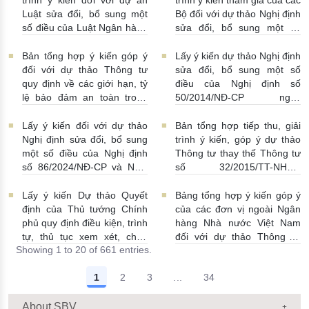
Luật sửa đổi, bổ sung một
Bộ đối với dự thảo Nghị định
số điều của Luật Ngân hàng
sửa đổi, bổ sung một số
Nhà nước Việt Nam, Luật
điều Nghị định số
Phòng, chống rửa tiền và
58/2021/NĐ-CP
07/07/2026
Bản tổng hợp ý kiến góp ý
Lấy ý kiến dự thảo Nghị định
Luật Các tổ chức tín dụng
| 15:01:00
đối với dự thảo Thông tư
sửa đổi, bổ sung một số
08/07/2026 | 11:21:00
quy định về các giới hạn, tỷ
điều của Nghị định số
lệ bảo đảm an toàn trong
50/2014/NĐ-CP ngày
hoạt động của ngân hàng
20/5/2014 về quản lý dự trữ
thương mại, chi nhánh ngân
ngoại hối nhà nước
Lấy ý kiến đối với dự thảo
Bản tổng hợp tiếp thu, giải
hàng nước ngoài
23/06/2026 | 08:00:00
Nghị định sửa đổi, bổ sung
trình ý kiến, góp ý dự thảo
25/06/2026 | 16:00:00
một số điều của Nghị định
Thông tư thay thế Thông tư
số 86/2024/NĐ-CP và Nghị
số 32/2015/TT-NHNN
định số 01/2014/NĐ-CP
19/06/2026 | 14:01:00
22/06/2026 | 09:13:00
Lấy ý kiến Dự thảo Quyết
Bảng tổng hợp ý kiến góp ý
định của Thủ tướng Chính
của các đơn vị ngoài Ngân
phủ quy định điều kiện, trình
hàng Nhà nước Việt Nam
tự, thủ tục xem xét, chấp
đối với dự thảo Thông tư
Showing 1 to 20 of 661 entries.
thuận cho Tổ chức kinh tế
sửa đổi, bổ sung Thông tư
cho vay ra nước ngoài, bảo
số 09/2019/TT-NHNN quy
1
2
3
...
34
lãnh cho người không cư trú
định về chế độ báo cáo định
Intermediate Pages Use TAB
18/06/2026 | 15:57:00
kỳ NHNN Việt Nam
18/06/2026 | 03:56:00
About SBV