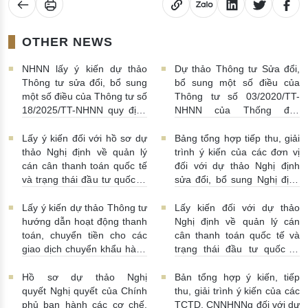
OTHER NEWS
NHNN lấy ý kiến dự thảo
Dự thảo Thông tư Sửa đổi,
Thông tư sửa đổi, bổ sung
bổ sung một số điều của
một số điều của Thông tư số
Thông tư số 03/2020/TT-
18/2025/TT-NHNN quy định
NHNN của Thống đốc
về thu thập, khai thác, chia
NHNN quy định về tiêu huỷ
sẻ thông tin của Hệ thống
tiền của NHNN
03/08/2026 |
Lấy ý kiến đối với hồ sơ dự
Bảng tổng hợp tiếp thu, giải
thông tin phục vụ công tác
11:16:00
thảo Nghị định về quản lý
trình ý kiến của các đơn vị
giám sát hoạt động QTDND
cán cân thanh toán quốc tế
đối với dự thảo Nghị định
và tổ chức TCVM
và trạng thái đầu tư quốc tế
sửa đổi, bổ sung Nghị định
03/08/2026 | 15:00:00
Việt Nam
31/07/2026 |
số 52/2024/NĐ-CP
10:00:00
30/07/2026 | 09:09:00
Lấy ý kiến dự thảo Thông tư
Lấy kiến đối với dự thảo
hướng dẫn hoạt động thanh
Nghị định về quản lý cán
toán, chuyển tiền cho các
cân thanh toán quốc tế và
giao dịch chuyển khẩu hàng
trạng thái đầu tư quốc tế
hóa
24/07/2026 | 13:55:00
của Việt Nam
23/07/2026 |
15:00:00
Hồ sơ dự thảo Nghị
Bản tổng hợp ý kiến, tiếp
quyết Nghị quyết của Chính
thu, giải trình ý kiến của các
phủ ban hành các cơ chế,
TCTD, CNNHNNg đối với dự