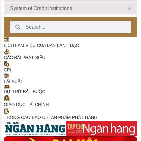
System of Credit Institutions
Search Bar
LỊCH LÀM VIỆC CỦA BAN LÃNH ĐẠO
CÁC BÀI PHÁT BIỂU
CPI
LÃI SUẤT
DỰ TRỮ BẮT BUỘC
GIÁO DỤC TÀI CHÍNH
THÔNG CÁO BÁO CHÍ
ẤN PHẨM PHÁT HÀNH