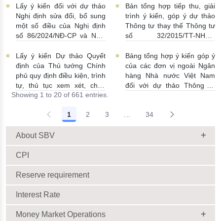
thương mại, chi nhánh ngân
ngoại hối nhà nước
Lấy ý kiến đối với dự thảo
Bản tổng hợp tiếp thu, giải
hàng nước ngoài
23/06/2026 | 08:00:00
Nghị định sửa đổi, bổ sung
trình ý kiến, góp ý dự thảo
25/06/2026 | 16:00:00
một số điều của Nghị định
Thông tư thay thế Thông tư
số 86/2024/NĐ-CP và Nghị
số 32/2015/TT-NHNN
định số 01/2014/NĐ-CP
19/06/2026 | 14:01:00
22/06/2026 | 09:13:00
Lấy ý kiến Dự thảo Quyết
Bảng tổng hợp ý kiến góp ý
định của Thủ tướng Chính
của các đơn vị ngoài Ngân
phủ quy định điều kiện, trình
hàng Nhà nước Việt Nam
tự, thủ tục xem xét, chấp
đối với dự thảo Thông tư
Showing 1 to 20 of 661 entries.
thuận cho Tổ chức kinh tế
sửa đổi, bổ sung Thông tư
cho vay ra nước ngoài, bảo
số 09/2019/TT-NHNN quy
1
2
3
...
34
lãnh cho người không cư trú
định về chế độ báo cáo định
Intermediate Pages Use TAB
18/06/2026 | 15:57:00
kỳ NHNN Việt Nam
18/06/2026 | 03:56:00
About SBV
CPI
Reserve requirement
Interest Rate
Money Market Operations