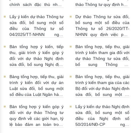
chính sách đặc thù nhằm
thảo Thông tư quy định hoạt
tháo gỡ khó khăn trong
động cho vay, vay, gửi tiền,
pháp luật về phòng, chống
nhận tiền gửi, mua, bán có
Lấy ý kiến dự thảo Thông tư
Dự thảo Thông tư sửa đổi,
rửa tiền nhằm đáp ứng yêu
kỳ hạn GTCG giữa các
sửa đổi, bổ sung một số
bổ sung một số điều của
cầu cấp bách trong thực
TCTD, CNNHNNg
điều của Thông tư số
Thông tư số 26/2020/TT-
hiện cam kết quốc tế về trao
20/07/2026 | 09:32:00
04/2025/TT-NHNN ngày
NHNN quy định việc phát
đổi thông tin theo yêu cầu
15/5/2025 của NHNN quy
ngôn và cung cấp thông tin
về thuế
22/07/2026 |
định thời hạn lưu trữ hồ sơ,
của Ngân hàng Nhà nước
Bản tổng hợp ý kiến, tiếp
Bản tổng hợp, tiếp thu, giải
14:54:00
tài liệu ngành Ngân hàng
16/07/2026 | 09:41:00
thu, giải trình ý kiến góp ý
trình ý kiến tham gia đối với
16/07/2026 | 10:00:00
đối với dự thảo Nghị định
dự thảo Thông tư sửa đổi,
sửa đổi, bổ sung Nghị định
bổ sung Thông tư
số 50/2014/NĐ-CP
16/2014/TT-NHNN
13/07/2026 | 16:00:00
13/07/2026 | 02:19:00
Bảng tổng hợp, tiếp thu, giải
Bản tổng hợp, tiếp thu, giải
trình ý kiến đối với dự án
trình ý kiến tham gia của các
Luật sửa đổi, bổ sung một
Bộ đối với dự thảo Nghị định
số điều của Luật Ngân hàng
sửa đổi, bổ sung một số
Nhà nước Việt Nam, Luật
điều Nghị định số
Phòng, chống rửa tiền và
58/2021/NĐ-CP
07/07/2026
Bản tổng hợp ý kiến góp ý
Lấy ý kiến dự thảo Nghị định
Luật Các tổ chức tín dụng
| 15:01:00
đối với dự thảo Thông tư
sửa đổi, bổ sung một số
08/07/2026 | 11:21:00
quy định về các giới hạn, tỷ
điều của Nghị định số
lệ bảo đảm an toàn trong
50/2014/NĐ-CP ngày
hoạt động của ngân hàng
20/5/2014 về quản lý dự trữ