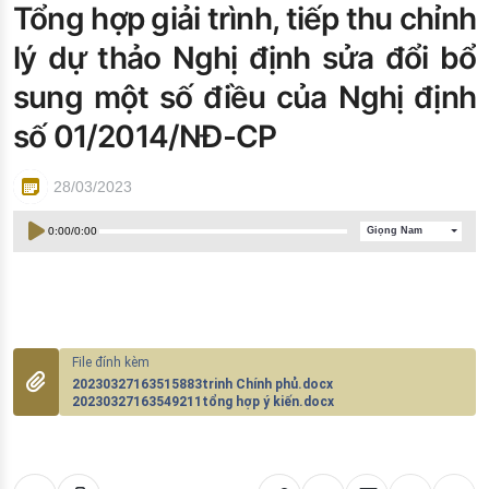
Tổng hợp giải trình, tiếp thu chỉnh
Đào tạo ISO
lý dự thảo Nghị định sửa đổi bổ
sung một số điều của Nghị định
số 01/2014/NĐ-CP
28/03/2023
0:00
/
0:00
Giọng Nam
20230327163515883trinh Chính phủ.docx
20230327163549211tổng hợp ý kiến.docx