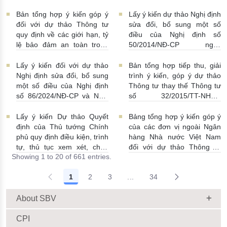
Nhà nước Việt Nam, Luật
điều Nghị định số
Phòng, chống rửa tiền và
58/2021/NĐ-CP
07/07/2026
Bản tổng hợp ý kiến góp ý
Lấy ý kiến dự thảo Nghị định
Luật Các tổ chức tín dụng
| 15:01:00
đối với dự thảo Thông tư
sửa đổi, bổ sung một số
08/07/2026 | 11:21:00
quy định về các giới hạn, tỷ
điều của Nghị định số
lệ bảo đảm an toàn trong
50/2014/NĐ-CP ngày
hoạt động của ngân hàng
20/5/2014 về quản lý dự trữ
thương mại, chi nhánh ngân
ngoại hối nhà nước
Lấy ý kiến đối với dự thảo
Bản tổng hợp tiếp thu, giải
hàng nước ngoài
23/06/2026 | 08:00:00
Nghị định sửa đổi, bổ sung
trình ý kiến, góp ý dự thảo
25/06/2026 | 16:00:00
một số điều của Nghị định
Thông tư thay thế Thông tư
số 86/2024/NĐ-CP và Nghị
số 32/2015/TT-NHNN
định số 01/2014/NĐ-CP
19/06/2026 | 14:01:00
22/06/2026 | 09:13:00
Lấy ý kiến Dự thảo Quyết
Bảng tổng hợp ý kiến góp ý
định của Thủ tướng Chính
của các đơn vị ngoài Ngân
phủ quy định điều kiện, trình
hàng Nhà nước Việt Nam
tự, thủ tục xem xét, chấp
đối với dự thảo Thông tư
Showing 1 to 20 of 661 entries.
thuận cho Tổ chức kinh tế
sửa đổi, bổ sung Thông tư
cho vay ra nước ngoài, bảo
số 09/2019/TT-NHNN quy
1
2
3
...
34
lãnh cho người không cư trú
định về chế độ báo cáo định
Intermediate Pages Use TAB
18/06/2026 | 15:57:00
kỳ NHNN Việt Nam
18/06/2026 | 03:56:00
About SBV
CPI