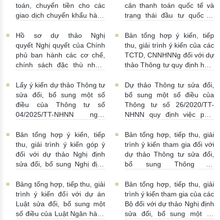
toán, chuyển tiền cho các
cân thanh toán quốc tế và
giao dịch chuyển khẩu hàng
trạng thái đầu tư quốc tế
hóa
24/07/2026 | 13:55:00
của Việt Nam
23/07/2026 |
15:00:00
Hồ sơ dự thảo Nghị
Bản tổng hợp ý kiến, tiếp
quyết Nghị quyết của Chính
thu, giải trình ý kiến của các
phủ ban hành các cơ chế,
TCTD, CNNHNNg đối với dự
chính sách đặc thù nhằm
thảo Thông tư quy định hoạt
tháo gỡ khó khăn trong
động cho vay, vay, gửi tiền,
pháp luật về phòng, chống
nhận tiền gửi, mua, bán có
Lấy ý kiến dự thảo Thông tư
Dự thảo Thông tư sửa đổi,
rửa tiền nhằm đáp ứng yêu
kỳ hạn GTCG giữa các
sửa đổi, bổ sung một số
bổ sung một số điều của
cầu cấp bách trong thực
TCTD, CNNHNNg
điều của Thông tư số
Thông tư số 26/2020/TT-
hiện cam kết quốc tế về trao
20/07/2026 | 09:32:00
04/2025/TT-NHNN ngày
NHNN quy định việc phát
đổi thông tin theo yêu cầu
15/5/2025 của NHNN quy
ngôn và cung cấp thông tin
về thuế
22/07/2026 |
định thời hạn lưu trữ hồ sơ,
của Ngân hàng Nhà nước
Bản tổng hợp ý kiến, tiếp
Bản tổng hợp, tiếp thu, giải
14:54:00
tài liệu ngành Ngân hàng
16/07/2026 | 09:41:00
thu, giải trình ý kiến góp ý
trình ý kiến tham gia đối với
16/07/2026 | 10:00:00
đối với dự thảo Nghị định
dự thảo Thông tư sửa đổi,
sửa đổi, bổ sung Nghị định
bổ sung Thông tư
số 50/2014/NĐ-CP
16/2014/TT-NHNN
13/07/2026 | 16:00:00
13/07/2026 | 02:19:00
Bảng tổng hợp, tiếp thu, giải
Bản tổng hợp, tiếp thu, giải
trình ý kiến đối với dự án
trình ý kiến tham gia của các
Luật sửa đổi, bổ sung một
Bộ đối với dự thảo Nghị định
số điều của Luật Ngân hàng
sửa đổi, bổ sung một số