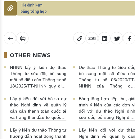
bảng tổng hợp
OTHER NEWS
NHNN lấy ý kiến dự thảo
Dự thảo Thông tư Sửa đổi,
Thông tư sửa đổi, bổ sung
bổ sung một số điều của
một số điều của Thông tư số
Thông tư số 03/2020/TT-
18/2025/TT-NHNN quy định
NHNN của Thống đốc
về thu thập, khai thác, chia
NHNN quy định về tiêu huỷ
sẻ thông tin của Hệ thống
tiền của NHNN
03/08/2026 |
Lấy ý kiến đối với hồ sơ dự
Bảng tổng hợp tiếp thu, giải
thông tin phục vụ công tác
11:16:00
thảo Nghị định về quản lý
trình ý kiến của các đơn vị
giám sát hoạt động QTDND
cán cân thanh toán quốc tế
đối với dự thảo Nghị định
và tổ chức TCVM
và trạng thái đầu tư quốc tế
sửa đổi, bổ sung Nghị định
03/08/2026 | 15:00:00
Việt Nam
31/07/2026 |
số 52/2024/NĐ-CP
10:00:00
30/07/2026 | 09:09:00
Lấy ý kiến dự thảo Thông tư
Lấy kiến đối với dự thảo
hướng dẫn hoạt động thanh
Nghị định về quản lý cán