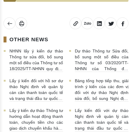
OTHER NEWS
NHNN lấy ý kiến dự thảo
Dự thảo Thông tư Sửa đổi,
Thông tư sửa đổi, bổ sung
bổ sung một số điều của
một số điều của Thông tư số
Thông tư số 03/2020/TT-
18/2025/TT-NHNN quy định
NHNN của Thống đốc
về thu thập, khai thác, chia
NHNN quy định về tiêu huỷ
sẻ thông tin của Hệ thống
tiền của NHNN
03/08/2026 |
Lấy ý kiến đối với hồ sơ dự
Bảng tổng hợp tiếp thu, giải
thông tin phục vụ công tác
11:16:00
thảo Nghị định về quản lý
trình ý kiến của các đơn vị
giám sát hoạt động QTDND
cán cân thanh toán quốc tế
đối với dự thảo Nghị định
và tổ chức TCVM
và trạng thái đầu tư quốc tế
sửa đổi, bổ sung Nghị định
03/08/2026 | 15:00:00
Việt Nam
31/07/2026 |
số 52/2024/NĐ-CP
10:00:00
30/07/2026 | 09:09:00
Lấy ý kiến dự thảo Thông tư
Lấy kiến đối với dự thảo
hướng dẫn hoạt động thanh
Nghị định về quản lý cán
toán, chuyển tiền cho các
cân thanh toán quốc tế và
giao dịch chuyển khẩu hàng
trạng thái đầu tư quốc tế