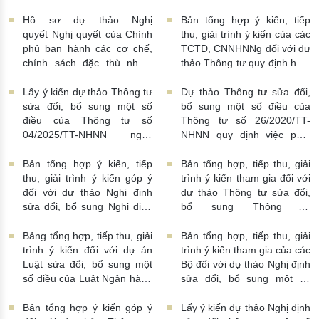
hóa
24/07/2026 | 13:55:00
của Việt Nam
23/07/2026 |
15:00:00
Hồ sơ dự thảo Nghị
Bản tổng hợp ý kiến, tiếp
quyết Nghị quyết của Chính
thu, giải trình ý kiến của các
phủ ban hành các cơ chế,
TCTD, CNNHNNg đối với dự
chính sách đặc thù nhằm
thảo Thông tư quy định hoạt
tháo gỡ khó khăn trong
động cho vay, vay, gửi tiền,
pháp luật về phòng, chống
nhận tiền gửi, mua, bán có
Lấy ý kiến dự thảo Thông tư
Dự thảo Thông tư sửa đổi,
rửa tiền nhằm đáp ứng yêu
kỳ hạn GTCG giữa các
sửa đổi, bổ sung một số
bổ sung một số điều của
cầu cấp bách trong thực
TCTD, CNNHNNg
điều của Thông tư số
Thông tư số 26/2020/TT-
hiện cam kết quốc tế về trao
20/07/2026 | 09:32:00
04/2025/TT-NHNN ngày
NHNN quy định việc phát
đổi thông tin theo yêu cầu
15/5/2025 của NHNN quy
ngôn và cung cấp thông tin
về thuế
22/07/2026 |
định thời hạn lưu trữ hồ sơ,
của Ngân hàng Nhà nước
Bản tổng hợp ý kiến, tiếp
Bản tổng hợp, tiếp thu, giải
14:54:00
tài liệu ngành Ngân hàng
16/07/2026 | 09:41:00
thu, giải trình ý kiến góp ý
trình ý kiến tham gia đối với
16/07/2026 | 10:00:00
đối với dự thảo Nghị định
dự thảo Thông tư sửa đổi,
sửa đổi, bổ sung Nghị định
bổ sung Thông tư
số 50/2014/NĐ-CP
16/2014/TT-NHNN
13/07/2026 | 16:00:00
13/07/2026 | 02:19:00
Bảng tổng hợp, tiếp thu, giải
Bản tổng hợp, tiếp thu, giải
trình ý kiến đối với dự án
trình ý kiến tham gia của các
Luật sửa đổi, bổ sung một
Bộ đối với dự thảo Nghị định
số điều của Luật Ngân hàng
sửa đổi, bổ sung một số
Nhà nước Việt Nam, Luật
điều Nghị định số
Phòng, chống rửa tiền và
58/2021/NĐ-CP
07/07/2026
Bản tổng hợp ý kiến góp ý
Lấy ý kiến dự thảo Nghị định