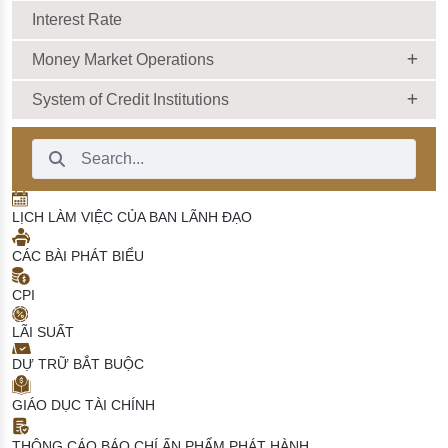
Interest Rate
Money Market Operations
System of Credit Institutions
Search Bar
LỊCH LÀM VIỆC CỦA BAN LÃNH ĐẠO
CÁC BÀI PHÁT BIỂU
CPI
LÃI SUẤT
DỰ TRỮ BẮT BUỘC
GIÁO DỤC TÀI CHÍNH
THÔNG CÁO BÁO CHÍ
ẤN PHẨM PHÁT HÀNH