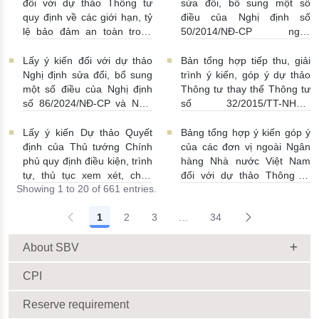
Luật Các tổ chức tín dụng
| 15:01:00
đối với dự thảo Thông tư
sửa đổi, bổ sung một số
08/07/2026 | 11:21:00
quy định về các giới hạn, tỷ
điều của Nghị định số
lệ bảo đảm an toàn trong
50/2014/NĐ-CP ngày
hoạt động của ngân hàng
20/5/2014 về quản lý dự trữ
thương mại, chi nhánh ngân
ngoại hối nhà nước
Lấy ý kiến đối với dự thảo
Bản tổng hợp tiếp thu, giải
hàng nước ngoài
23/06/2026 | 08:00:00
Nghị định sửa đổi, bổ sung
trình ý kiến, góp ý dự thảo
25/06/2026 | 16:00:00
một số điều của Nghị định
Thông tư thay thế Thông tư
số 86/2024/NĐ-CP và Nghị
số 32/2015/TT-NHNN
định số 01/2014/NĐ-CP
19/06/2026 | 14:01:00
22/06/2026 | 09:13:00
Lấy ý kiến Dự thảo Quyết
Bảng tổng hợp ý kiến góp ý
định của Thủ tướng Chính
của các đơn vị ngoài Ngân
phủ quy định điều kiện, trình
hàng Nhà nước Việt Nam
tự, thủ tục xem xét, chấp
đối với dự thảo Thông tư
Showing 1 to 20 of 661 entries.
thuận cho Tổ chức kinh tế
sửa đổi, bổ sung Thông tư
cho vay ra nước ngoài, bảo
số 09/2019/TT-NHNN quy
1
2
3
...
34
lãnh cho người không cư trú
định về chế độ báo cáo định
Intermediate Pages Use TAB
18/06/2026 | 15:57:00
kỳ NHNN Việt Nam
18/06/2026 | 03:56:00
About SBV
CPI
Reserve requirement