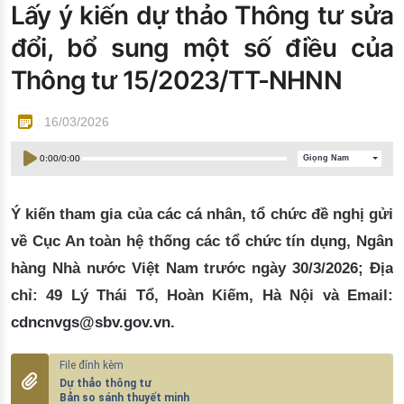
Lấy ý kiến dự thảo Thông tư sửa
Đào tạo ISO
đổi, bổ sung một số điều của
Thông tư 15/2023/TT-NHNN
16/03/2026
0:00
/
0:00
Giọng Nam
Ý kiến tham gia của các cá nhân, tổ chức đề nghị gửi
về Cục An toàn hệ thống các tổ chức tín dụng, Ngân
hàng Nhà nước Việt Nam trước ngày
30/3/2026
; Địa
chỉ: 49 Lý Thái Tổ, Hoàn Kiếm, Hà Nội và Email:
cdncnvgs@sbv.gov.vn
.
Dự thảo thông tư
Bản so sánh thuyết minh