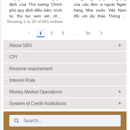
định của Thủ tướng Chính
của các đơn vị ngoài Ngân
phủ quy định điều kiện, trình
hàng Nhà nước Việt Nam
tự, thủ tục xem xét, chấp
đối với dự thảo Thông tư
Showing 1 to 20 of 661 entries.
thuận cho Tổ chức kinh tế
sửa đổi, bổ sung Thông tư
cho vay ra nước ngoài, bảo
số 09/2019/TT-NHNN quy
1
2
3
...
34
lãnh cho người không cư trú
định về chế độ báo cáo định
Intermediate Pages Use TAB
18/06/2026 | 15:57:00
kỳ NHNN Việt Nam
18/06/2026 | 03:56:00
About SBV
CPI
Reserve requirement
Interest Rate
Money Market Operations
System of Credit Institutions
Search Bar