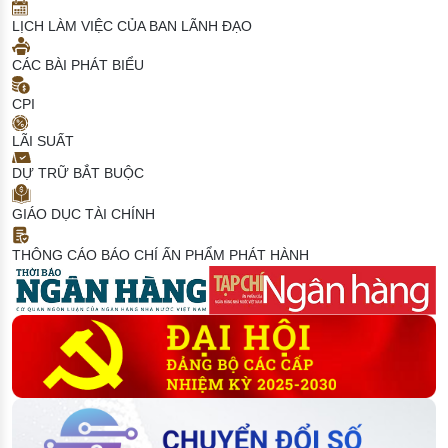
LỊCH LÀM VIỆC CỦA BAN LÃNH ĐẠO
CÁC BÀI PHÁT BIỂU
CPI
LÃI SUẤT
DỰ TRỮ BẮT BUỘC
GIÁO DỤC TÀI CHÍNH
THÔNG CÁO BÁO CHÍ
ẤN PHẨM PHÁT HÀNH