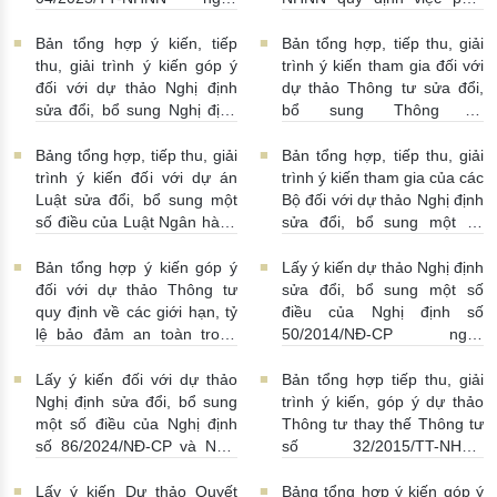
đổi thông tin theo yêu cầu
15/5/2025 của NHNN quy
ngôn và cung cấp thông tin
về thuế
22/07/2026 |
định thời hạn lưu trữ hồ sơ,
của Ngân hàng Nhà nước
Bản tổng hợp ý kiến, tiếp
Bản tổng hợp, tiếp thu, giải
14:54:00
tài liệu ngành Ngân hàng
16/07/2026 | 09:41:00
thu, giải trình ý kiến góp ý
trình ý kiến tham gia đối với
16/07/2026 | 10:00:00
đối với dự thảo Nghị định
dự thảo Thông tư sửa đổi,
sửa đổi, bổ sung Nghị định
bổ sung Thông tư
số 50/2014/NĐ-CP
16/2014/TT-NHNN
13/07/2026 | 16:00:00
13/07/2026 | 02:19:00
Bảng tổng hợp, tiếp thu, giải
Bản tổng hợp, tiếp thu, giải
trình ý kiến đối với dự án
trình ý kiến tham gia của các
Luật sửa đổi, bổ sung một
Bộ đối với dự thảo Nghị định
số điều của Luật Ngân hàng
sửa đổi, bổ sung một số
Nhà nước Việt Nam, Luật
điều Nghị định số
Phòng, chống rửa tiền và
58/2021/NĐ-CP
07/07/2026
Bản tổng hợp ý kiến góp ý
Lấy ý kiến dự thảo Nghị định
Luật Các tổ chức tín dụng
| 15:01:00
đối với dự thảo Thông tư
sửa đổi, bổ sung một số
08/07/2026 | 11:21:00
quy định về các giới hạn, tỷ
điều của Nghị định số
lệ bảo đảm an toàn trong
50/2014/NĐ-CP ngày
hoạt động của ngân hàng
20/5/2014 về quản lý dự trữ
thương mại, chi nhánh ngân
ngoại hối nhà nước
Lấy ý kiến đối với dự thảo
Bản tổng hợp tiếp thu, giải
hàng nước ngoài
23/06/2026 | 08:00:00
Nghị định sửa đổi, bổ sung
trình ý kiến, góp ý dự thảo
25/06/2026 | 16:00:00
một số điều của Nghị định
Thông tư thay thế Thông tư
số 86/2024/NĐ-CP và Nghị
số 32/2015/TT-NHNN
định số 01/2014/NĐ-CP
19/06/2026 | 14:01:00
22/06/2026 | 09:13:00
Lấy ý kiến Dự thảo Quyết
Bảng tổng hợp ý kiến góp ý