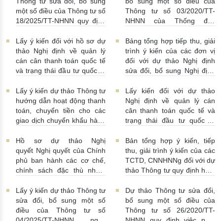
Thông tư sửa đổi, bổ sung
bổ sung một số điều của
một số điều của Thông tư số
Thông tư số 03/2020/TT-
18/2025/TT-NHNN quy định
NHNN của Thống đốc
về thu thập, khai thác, chia
NHNN quy định về tiêu huỷ
sẻ thông tin của Hệ thống
tiền của NHNN
03/08/2026 |
Lấy ý kiến đối với hồ sơ dự
Bảng tổng hợp tiếp thu, giải
thông tin phục vụ công tác
11:16:00
thảo Nghị định về quản lý
trình ý kiến của các đơn vị
giám sát hoạt động QTDND
cán cân thanh toán quốc tế
đối với dự thảo Nghị định
và tổ chức TCVM
và trạng thái đầu tư quốc tế
sửa đổi, bổ sung Nghị định
03/08/2026 | 15:00:00
Việt Nam
31/07/2026 |
số 52/2024/NĐ-CP
10:00:00
30/07/2026 | 09:09:00
Lấy ý kiến dự thảo Thông tư
Lấy kiến đối với dự thảo
hướng dẫn hoạt động thanh
Nghị định về quản lý cán
toán, chuyển tiền cho các
cân thanh toán quốc tế và
giao dịch chuyển khẩu hàng
trạng thái đầu tư quốc tế
hóa
24/07/2026 | 13:55:00
của Việt Nam
23/07/2026 |
15:00:00
Hồ sơ dự thảo Nghị
Bản tổng hợp ý kiến, tiếp
quyết Nghị quyết của Chính
thu, giải trình ý kiến của các
phủ ban hành các cơ chế,
TCTD, CNNHNNg đối với dự
chính sách đặc thù nhằm
thảo Thông tư quy định hoạt
tháo gỡ khó khăn trong
động cho vay, vay, gửi tiền,
pháp luật về phòng, chống
nhận tiền gửi, mua, bán có
Lấy ý kiến dự thảo Thông tư
Dự thảo Thông tư sửa đổi,
rửa tiền nhằm đáp ứng yêu
kỳ hạn GTCG giữa các
sửa đổi, bổ sung một số
bổ sung một số điều của
cầu cấp bách trong thực
TCTD, CNNHNNg
điều của Thông tư số
Thông tư số 26/2020/TT-
hiện cam kết quốc tế về trao
20/07/2026 | 09:32:00
04/2025/TT-NHNN ngày
NHNN quy định việc phát