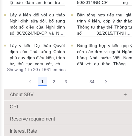
lệ bảo đảm an toàn trong
50/2014/NĐ-CP ngày
hoạt động của ngân hàng
20/5/2014 về quản lý dự trữ
thương mại, chi nhánh ngân
ngoại hối nhà nước
Lấy ý kiến đối với dự thảo
Bản tổng hợp tiếp thu, giải
hàng nước ngoài
23/06/2026 | 08:00:00
Nghị định sửa đổi, bổ sung
trình ý kiến, góp ý dự thảo
25/06/2026 | 16:00:00
một số điều của Nghị định
Thông tư thay thế Thông tư
số 86/2024/NĐ-CP và Nghị
số 32/2015/TT-NHNN
định số 01/2014/NĐ-CP
19/06/2026 | 14:01:00
22/06/2026 | 09:13:00
Lấy ý kiến Dự thảo Quyết
Bảng tổng hợp ý kiến góp ý
định của Thủ tướng Chính
của các đơn vị ngoài Ngân
phủ quy định điều kiện, trình
hàng Nhà nước Việt Nam
tự, thủ tục xem xét, chấp
đối với dự thảo Thông tư
Showing 1 to 20 of 661 entries.
thuận cho Tổ chức kinh tế
sửa đổi, bổ sung Thông tư
cho vay ra nước ngoài, bảo
số 09/2019/TT-NHNN quy
1
2
3
...
34
lãnh cho người không cư trú
định về chế độ báo cáo định
Intermediate Pages Use TAB
18/06/2026 | 15:57:00
kỳ NHNN Việt Nam
18/06/2026 | 03:56:00
About SBV
CPI
Reserve requirement
Interest Rate