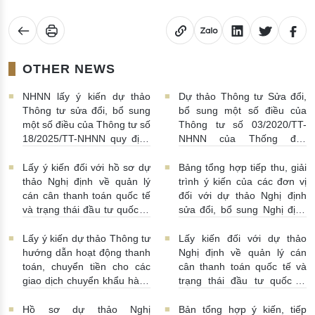
OTHER NEWS
NHNN lấy ý kiến dự thảo
Dự thảo Thông tư Sửa đổi,
Thông tư sửa đổi, bổ sung
bổ sung một số điều của
một số điều của Thông tư số
Thông tư số 03/2020/TT-
18/2025/TT-NHNN quy định
NHNN của Thống đốc
về thu thập, khai thác, chia
NHNN quy định về tiêu huỷ
sẻ thông tin của Hệ thống
tiền của NHNN
03/08/2026 |
Lấy ý kiến đối với hồ sơ dự
Bảng tổng hợp tiếp thu, giải
thông tin phục vụ công tác
11:16:00
thảo Nghị định về quản lý
trình ý kiến của các đơn vị
giám sát hoạt động QTDND
cán cân thanh toán quốc tế
đối với dự thảo Nghị định
và tổ chức TCVM
và trạng thái đầu tư quốc tế
sửa đổi, bổ sung Nghị định
03/08/2026 | 15:00:00
Việt Nam
31/07/2026 |
số 52/2024/NĐ-CP
10:00:00
30/07/2026 | 09:09:00
Lấy ý kiến dự thảo Thông tư
Lấy kiến đối với dự thảo
hướng dẫn hoạt động thanh
Nghị định về quản lý cán
toán, chuyển tiền cho các
cân thanh toán quốc tế và
giao dịch chuyển khẩu hàng
trạng thái đầu tư quốc tế
hóa
24/07/2026 | 13:55:00
của Việt Nam
23/07/2026 |
15:00:00
Hồ sơ dự thảo Nghị
Bản tổng hợp ý kiến, tiếp