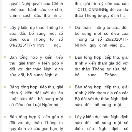
quyết Nghị quyết của Chính
thu, giải trình ý kiến của các
phủ ban hành các cơ chế,
TCTD, CNNHNNg đối với dự
chính sách đặc thù nhằm
thảo Thông tư quy định hoạt
tháo gỡ khó khăn trong
động cho vay, vay, gửi tiền,
pháp luật về phòng, chống
nhận tiền gửi, mua, bán có
Lấy ý kiến dự thảo Thông tư
Dự thảo Thông tư sửa đổi,
rửa tiền nhằm đáp ứng yêu
kỳ hạn GTCG giữa các
sửa đổi, bổ sung một số
bổ sung một số điều của
cầu cấp bách trong thực
TCTD, CNNHNNg
điều của Thông tư số
Thông tư số 26/2020/TT-
hiện cam kết quốc tế về trao
20/07/2026 | 09:32:00
04/2025/TT-NHNN ngày
NHNN quy định việc phát
đổi thông tin theo yêu cầu
15/5/2025 của NHNN quy
ngôn và cung cấp thông tin
về thuế
22/07/2026 |
định thời hạn lưu trữ hồ sơ,
của Ngân hàng Nhà nước
Bản tổng hợp ý kiến, tiếp
Bản tổng hợp, tiếp thu, giải
14:54:00
tài liệu ngành Ngân hàng
16/07/2026 | 09:41:00
thu, giải trình ý kiến góp ý
trình ý kiến tham gia đối với
16/07/2026 | 10:00:00
đối với dự thảo Nghị định
dự thảo Thông tư sửa đổi,
sửa đổi, bổ sung Nghị định
bổ sung Thông tư
số 50/2014/NĐ-CP
16/2014/TT-NHNN
13/07/2026 | 16:00:00
13/07/2026 | 02:19:00
Bảng tổng hợp, tiếp thu, giải
Bản tổng hợp, tiếp thu, giải
trình ý kiến đối với dự án
trình ý kiến tham gia của các
Luật sửa đổi, bổ sung một
Bộ đối với dự thảo Nghị định
số điều của Luật Ngân hàng
sửa đổi, bổ sung một số
Nhà nước Việt Nam, Luật
điều Nghị định số
Phòng, chống rửa tiền và
58/2021/NĐ-CP
07/07/2026
Bản tổng hợp ý kiến góp ý
Lấy ý kiến dự thảo Nghị định
Luật Các tổ chức tín dụng
| 15:01:00
đối với dự thảo Thông tư
sửa đổi, bổ sung một số
08/07/2026 | 11:21:00
quy định về các giới hạn, tỷ
điều của Nghị định số