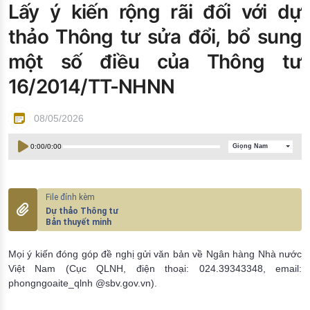
Lấy ý kiến rộng rãi đối với dự
Đào tạo ISO
thảo Thông tư sửa đổi, bổ sung
một số điều của Thông tư
16/2014/TT-NHNN
08/05/2026
0:00
/
0:00
Giọng Nam
Dự thảo Thông tư
Bản thuyết minh
Mọi ý kiến đóng góp đề nghị gửi văn bản về Ngân hàng Nhà nước
Việt Nam (Cục QLNH, điện thoại: 024.39343348, email:
phongngoaite_qlnh @sbv.gov.vn).