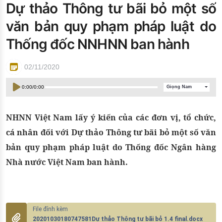
Dự thảo Thông tư bãi bỏ một số
Đào tạo ISO
văn bản quy phạm pháp luật do
Thống đốc NNHNN ban hành
02/11/2020
0:00
/
0:00
Giọng Nam
NHNN Việt Nam lấy ý kiến của các đơn vị, tổ chức,
cá nhân đối với Dự thảo Thông tư bãi bỏ một số văn
bản quy phạm pháp luật do Thống đốc Ngân hàng
Nhà nước Việt Nam ban hành.
20201030180747581Dự thảo Thông tư bãi bỏ 1.4 final.docx