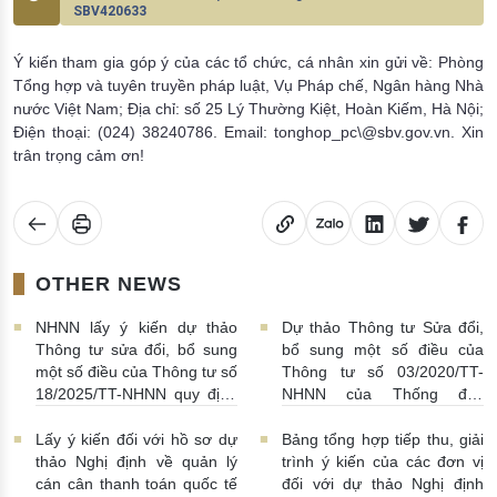
SBV420633
Ý kiến tham gia góp ý của các tổ chức, cá nhân xin gửi về: Phòng
Tổng hợp và tuyên truyền pháp luật, Vụ Pháp chế, Ngân hàng Nhà
nước Việt Nam; Địa chỉ: số 25 Lý Thường Kiệt, Hoàn Kiếm, Hà Nội;
Điện thoại: (024) 38240786. Email: tonghop_pc\@sbv.gov.vn. Xin
trân trọng cảm ơn!
OTHER NEWS
NHNN lấy ý kiến dự thảo
Dự thảo Thông tư Sửa đổi,
Thông tư sửa đổi, bổ sung
bổ sung một số điều của
một số điều của Thông tư số
Thông tư số 03/2020/TT-
18/2025/TT-NHNN quy định
NHNN của Thống đốc
về thu thập, khai thác, chia
NHNN quy định về tiêu huỷ
sẻ thông tin của Hệ thống
tiền của NHNN
03/08/2026 |
Lấy ý kiến đối với hồ sơ dự
Bảng tổng hợp tiếp thu, giải
thông tin phục vụ công tác
11:16:00
thảo Nghị định về quản lý
trình ý kiến của các đơn vị
giám sát hoạt động QTDND
cán cân thanh toán quốc tế
đối với dự thảo Nghị định