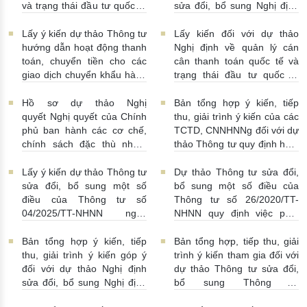
và tổ chức TCVM
và trạng thái đầu tư quốc tế
sửa đổi, bổ sung Nghị định
03/08/2026 | 15:00:00
Việt Nam
31/07/2026 |
số 52/2024/NĐ-CP
10:00:00
30/07/2026 | 09:09:00
Lấy ý kiến dự thảo Thông tư
Lấy kiến đối với dự thảo
hướng dẫn hoạt động thanh
Nghị định về quản lý cán
toán, chuyển tiền cho các
cân thanh toán quốc tế và
giao dịch chuyển khẩu hàng
trạng thái đầu tư quốc tế
hóa
24/07/2026 | 13:55:00
của Việt Nam
23/07/2026 |
15:00:00
Hồ sơ dự thảo Nghị
Bản tổng hợp ý kiến, tiếp
quyết Nghị quyết của Chính
thu, giải trình ý kiến của các
phủ ban hành các cơ chế,
TCTD, CNNHNNg đối với dự
chính sách đặc thù nhằm
thảo Thông tư quy định hoạt
tháo gỡ khó khăn trong
động cho vay, vay, gửi tiền,
pháp luật về phòng, chống
nhận tiền gửi, mua, bán có
Lấy ý kiến dự thảo Thông tư
Dự thảo Thông tư sửa đổi,
rửa tiền nhằm đáp ứng yêu
kỳ hạn GTCG giữa các
sửa đổi, bổ sung một số
bổ sung một số điều của
cầu cấp bách trong thực
TCTD, CNNHNNg
điều của Thông tư số
Thông tư số 26/2020/TT-
hiện cam kết quốc tế về trao
20/07/2026 | 09:32:00
04/2025/TT-NHNN ngày
NHNN quy định việc phát
đổi thông tin theo yêu cầu
15/5/2025 của NHNN quy
ngôn và cung cấp thông tin
về thuế
22/07/2026 |
định thời hạn lưu trữ hồ sơ,
của Ngân hàng Nhà nước
Bản tổng hợp ý kiến, tiếp
Bản tổng hợp, tiếp thu, giải
14:54:00
tài liệu ngành Ngân hàng
16/07/2026 | 09:41:00
thu, giải trình ý kiến góp ý
trình ý kiến tham gia đối với
16/07/2026 | 10:00:00
đối với dự thảo Nghị định
dự thảo Thông tư sửa đổi,
sửa đổi, bổ sung Nghị định
bổ sung Thông tư
số 50/2014/NĐ-CP
16/2014/TT-NHNN