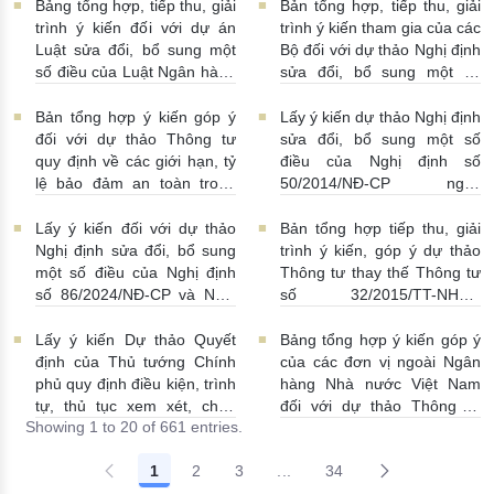
13/07/2026 | 16:00:00
13/07/2026 | 02:19:00
Bảng tổng hợp, tiếp thu, giải
Bản tổng hợp, tiếp thu, giải
trình ý kiến đối với dự án
trình ý kiến tham gia của các
Luật sửa đổi, bổ sung một
Bộ đối với dự thảo Nghị định
số điều của Luật Ngân hàng
sửa đổi, bổ sung một số
Nhà nước Việt Nam, Luật
điều Nghị định số
Phòng, chống rửa tiền và
58/2021/NĐ-CP
07/07/2026
Bản tổng hợp ý kiến góp ý
Lấy ý kiến dự thảo Nghị định
Luật Các tổ chức tín dụng
| 15:01:00
đối với dự thảo Thông tư
sửa đổi, bổ sung một số
08/07/2026 | 11:21:00
quy định về các giới hạn, tỷ
điều của Nghị định số
lệ bảo đảm an toàn trong
50/2014/NĐ-CP ngày
hoạt động của ngân hàng
20/5/2014 về quản lý dự trữ
thương mại, chi nhánh ngân
ngoại hối nhà nước
Lấy ý kiến đối với dự thảo
Bản tổng hợp tiếp thu, giải
hàng nước ngoài
23/06/2026 | 08:00:00
Nghị định sửa đổi, bổ sung
trình ý kiến, góp ý dự thảo
25/06/2026 | 16:00:00
một số điều của Nghị định
Thông tư thay thế Thông tư
số 86/2024/NĐ-CP và Nghị
số 32/2015/TT-NHNN
định số 01/2014/NĐ-CP
19/06/2026 | 14:01:00
22/06/2026 | 09:13:00
Lấy ý kiến Dự thảo Quyết
Bảng tổng hợp ý kiến góp ý
định của Thủ tướng Chính
của các đơn vị ngoài Ngân
phủ quy định điều kiện, trình
hàng Nhà nước Việt Nam
tự, thủ tục xem xét, chấp
đối với dự thảo Thông tư
Showing 1 to 20 of 661 entries.
thuận cho Tổ chức kinh tế
sửa đổi, bổ sung Thông tư
cho vay ra nước ngoài, bảo
số 09/2019/TT-NHNN quy
1
2
3
...
34
lãnh cho người không cư trú
định về chế độ báo cáo định
Intermediate Pages Use TAB
18/06/2026 | 15:57:00
kỳ NHNN Việt Nam