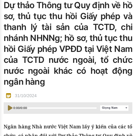
Dự thảo Thông tư Quy định về hồ
Đào tạo ISO
sơ, thủ tục thu hồi Giấy phép và
thanh lý tài sản của TCTD, chi
nhánh NHNNg; hồ sơ, thủ tục thu
hồi Giấy phép VPĐD tại Việt Nam
của TCTD nước ngoài, tổ chức
nước ngoài khác có hoạt động
ngân hàng
31/10/2024
0:00
/
0:00
Giọng Nam
Ngân hàng Nhà nước Việt Nam lấy ý kiến của các tổ
chức, cá nhân đối với Dự thảo Thông tư Quy định về