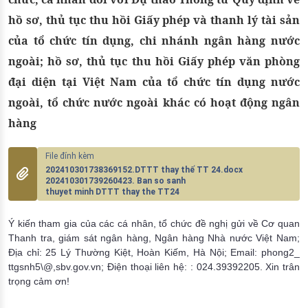
hồ sơ, thủ tục thu hồi Giấy phép và thanh lý tài sản
của tổ chức tín dụng, chi nhánh ngân hàng nước
ngoài; hồ sơ, thủ tục thu hồi Giấy phép văn phòng
đại diện tại Việt Nam của tổ chức tín dụng nước
ngoài, tổ chức nước ngoài khác có hoạt động ngân
hàng
202410301738369152.DTTT thay thế TT 24.docx
202410301739260423. Ban so sanh
thuyet minh DTTT thay the TT24
Ý kiến tham gia của các cá nhân, tổ chức đề nghị gửi về Cơ quan
Thanh tra, giám sát ngân hàng, Ngân hàng Nhà nước Việt Nam;
Địa chỉ: 25 Lý Thường Kiệt, Hoàn Kiếm, Hà Nội; Email: phong2_
ttgsnh5\@,sbv.gov.vn; Điện thoại liên hệ: : 024.39392205. Xin trân
trọng cảm ơn!