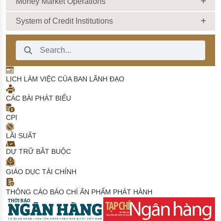
Money Market Operations
System of Credit Institutions
Search Bar
LỊCH LÀM VIỆC CỦA BAN LÃNH ĐẠO
CÁC BÀI PHÁT BIỂU
CPI
LÃI SUẤT
DỰ TRỮ BẮT BUỘC
GIÁO DỤC TÀI CHÍNH
THÔNG CÁO BÁO CHÍ
ẤN PHẨM PHÁT HÀNH