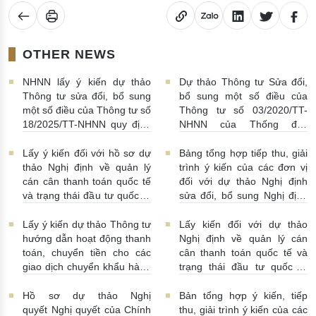
OTHER NEWS
NHNN lấy ý kiến dự thảo
Dự thảo Thông tư Sửa đổi,
Thông tư sửa đổi, bổ sung
bổ sung một số điều của
một số điều của Thông tư số
Thông tư số 03/2020/TT-
18/2025/TT-NHNN quy định
NHNN của Thống đốc
về thu thập, khai thác, chia
NHNN quy định về tiêu huỷ
sẻ thông tin của Hệ thống
tiền của NHNN
03/08/2026 |
Lấy ý kiến đối với hồ sơ dự
Bảng tổng hợp tiếp thu, giải
thông tin phục vụ công tác
11:16:00
thảo Nghị định về quản lý
trình ý kiến của các đơn vị
giám sát hoạt động QTDND
cán cân thanh toán quốc tế
đối với dự thảo Nghị định
và tổ chức TCVM
và trạng thái đầu tư quốc tế
sửa đổi, bổ sung Nghị định
03/08/2026 | 15:00:00
Việt Nam
31/07/2026 |
số 52/2024/NĐ-CP
10:00:00
30/07/2026 | 09:09:00
Lấy ý kiến dự thảo Thông tư
Lấy kiến đối với dự thảo
hướng dẫn hoạt động thanh
Nghị định về quản lý cán
toán, chuyển tiền cho các
cân thanh toán quốc tế và
giao dịch chuyển khẩu hàng
trạng thái đầu tư quốc tế
hóa
24/07/2026 | 13:55:00
của Việt Nam
23/07/2026 |
15:00:00
Hồ sơ dự thảo Nghị
Bản tổng hợp ý kiến, tiếp
quyết Nghị quyết của Chính
thu, giải trình ý kiến của các