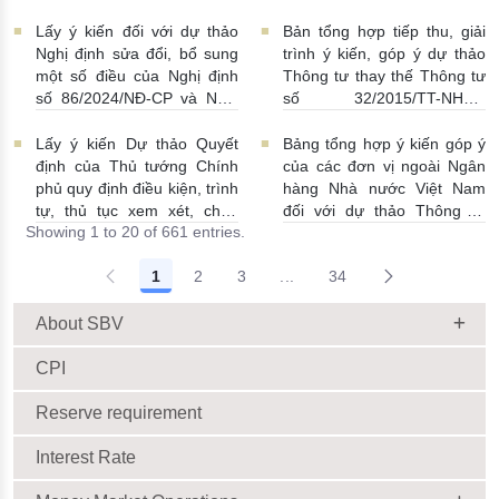
hoạt động của ngân hàng
20/5/2014 về quản lý dự trữ
thương mại, chi nhánh ngân
ngoại hối nhà nước
Lấy ý kiến đối với dự thảo
Bản tổng hợp tiếp thu, giải
hàng nước ngoài
23/06/2026 | 08:00:00
Nghị định sửa đổi, bổ sung
trình ý kiến, góp ý dự thảo
25/06/2026 | 16:00:00
một số điều của Nghị định
Thông tư thay thế Thông tư
số 86/2024/NĐ-CP và Nghị
số 32/2015/TT-NHNN
định số 01/2014/NĐ-CP
19/06/2026 | 14:01:00
22/06/2026 | 09:13:00
Lấy ý kiến Dự thảo Quyết
Bảng tổng hợp ý kiến góp ý
định của Thủ tướng Chính
của các đơn vị ngoài Ngân
phủ quy định điều kiện, trình
hàng Nhà nước Việt Nam
tự, thủ tục xem xét, chấp
đối với dự thảo Thông tư
Showing 1 to 20 of 661 entries.
thuận cho Tổ chức kinh tế
sửa đổi, bổ sung Thông tư
cho vay ra nước ngoài, bảo
số 09/2019/TT-NHNN quy
1
2
3
...
34
lãnh cho người không cư trú
định về chế độ báo cáo định
Intermediate Pages Use TAB
18/06/2026 | 15:57:00
kỳ NHNN Việt Nam
18/06/2026 | 03:56:00
About SBV
CPI
Reserve requirement
Interest Rate