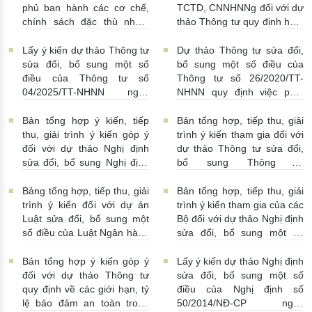
phủ ban hành các cơ chế,
TCTD, CNNHNNg đối với dự
chính sách đặc thù nhằm
thảo Thông tư quy định hoạt
tháo gỡ khó khăn trong
động cho vay, vay, gửi tiền,
pháp luật về phòng, chống
nhận tiền gửi, mua, bán có
Lấy ý kiến dự thảo Thông tư
Dự thảo Thông tư sửa đổi,
rửa tiền nhằm đáp ứng yêu
kỳ hạn GTCG giữa các
sửa đổi, bổ sung một số
bổ sung một số điều của
cầu cấp bách trong thực
TCTD, CNNHNNg
điều của Thông tư số
Thông tư số 26/2020/TT-
hiện cam kết quốc tế về trao
20/07/2026 | 09:32:00
04/2025/TT-NHNN ngày
NHNN quy định việc phát
đổi thông tin theo yêu cầu
15/5/2025 của NHNN quy
ngôn và cung cấp thông tin
về thuế
22/07/2026 |
định thời hạn lưu trữ hồ sơ,
của Ngân hàng Nhà nước
Bản tổng hợp ý kiến, tiếp
Bản tổng hợp, tiếp thu, giải
14:54:00
tài liệu ngành Ngân hàng
16/07/2026 | 09:41:00
thu, giải trình ý kiến góp ý
trình ý kiến tham gia đối với
16/07/2026 | 10:00:00
đối với dự thảo Nghị định
dự thảo Thông tư sửa đổi,
sửa đổi, bổ sung Nghị định
bổ sung Thông tư
số 50/2014/NĐ-CP
16/2014/TT-NHNN
13/07/2026 | 16:00:00
13/07/2026 | 02:19:00
Bảng tổng hợp, tiếp thu, giải
Bản tổng hợp, tiếp thu, giải
trình ý kiến đối với dự án
trình ý kiến tham gia của các
Luật sửa đổi, bổ sung một
Bộ đối với dự thảo Nghị định
số điều của Luật Ngân hàng
sửa đổi, bổ sung một số
Nhà nước Việt Nam, Luật
điều Nghị định số
Phòng, chống rửa tiền và
58/2021/NĐ-CP
07/07/2026
Bản tổng hợp ý kiến góp ý
Lấy ý kiến dự thảo Nghị định
Luật Các tổ chức tín dụng
| 15:01:00
đối với dự thảo Thông tư
sửa đổi, bổ sung một số
08/07/2026 | 11:21:00
quy định về các giới hạn, tỷ
điều của Nghị định số
lệ bảo đảm an toàn trong
50/2014/NĐ-CP ngày