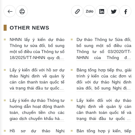
OTHER NEWS
NHNN lấy ý kiến dự thảo
Dự thảo Thông tư Sửa đổi,
Thông tư sửa đổi, bổ sung
bổ sung một số điều của
một số điều của Thông tư số
Thông tư số 03/2020/TT-
18/2025/TT-NHNN quy định
NHNN của Thống đốc
về thu thập, khai thác, chia
NHNN quy định về tiêu huỷ
sẻ thông tin của Hệ thống
tiền của NHNN
03/08/2026 |
Lấy ý kiến đối với hồ sơ dự
Bảng tổng hợp tiếp thu, giải
thông tin phục vụ công tác
11:16:00
thảo Nghị định về quản lý
trình ý kiến của các đơn vị
giám sát hoạt động QTDND
cán cân thanh toán quốc tế
đối với dự thảo Nghị định
và tổ chức TCVM
và trạng thái đầu tư quốc tế
sửa đổi, bổ sung Nghị định
03/08/2026 | 15:00:00
Việt Nam
31/07/2026 |
số 52/2024/NĐ-CP
10:00:00
30/07/2026 | 09:09:00
Lấy ý kiến dự thảo Thông tư
Lấy kiến đối với dự thảo
hướng dẫn hoạt động thanh
Nghị định về quản lý cán
toán, chuyển tiền cho các
cân thanh toán quốc tế và
giao dịch chuyển khẩu hàng
trạng thái đầu tư quốc tế
hóa
24/07/2026 | 13:55:00
của Việt Nam
23/07/2026 |
15:00:00
Hồ sơ dự thảo Nghị
Bản tổng hợp ý kiến, tiếp