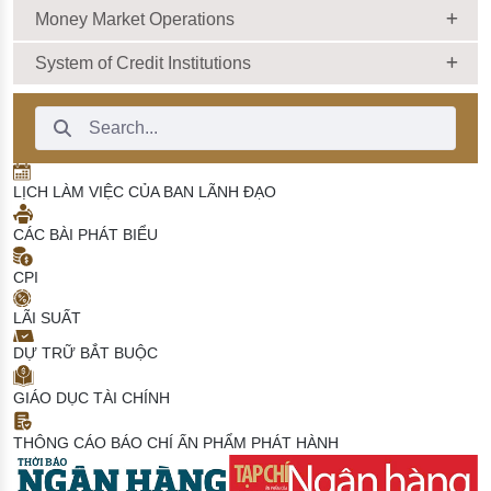
Money Market Operations
System of Credit Institutions
Search Bar
LỊCH LÀM VIỆC CỦA BAN LÃNH ĐẠO
CÁC BÀI PHÁT BIỂU
CPI
LÃI SUẤT
DỰ TRỮ BẮT BUỘC
GIÁO DỤC TÀI CHÍNH
THÔNG CÁO BÁO CHÍ
ẤN PHẨM PHÁT HÀNH