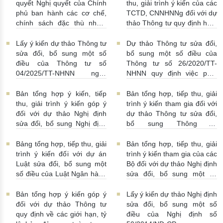
quyết Nghị quyết của Chính
thu, giải trình ý kiến của các
phủ ban hành các cơ chế,
TCTD, CNNHNNg đối với dự
chính sách đặc thù nhằm
thảo Thông tư quy định hoạt
tháo gỡ khó khăn trong
động cho vay, vay, gửi tiền,
pháp luật về phòng, chống
nhận tiền gửi, mua, bán có
Lấy ý kiến dự thảo Thông tư
Dự thảo Thông tư sửa đổi,
rửa tiền nhằm đáp ứng yêu
kỳ hạn GTCG giữa các
sửa đổi, bổ sung một số
bổ sung một số điều của
cầu cấp bách trong thực
TCTD, CNNHNNg
điều của Thông tư số
Thông tư số 26/2020/TT-
hiện cam kết quốc tế về trao
20/07/2026 | 09:32:00
04/2025/TT-NHNN ngày
NHNN quy định việc phát
đổi thông tin theo yêu cầu
15/5/2025 của NHNN quy
ngôn và cung cấp thông tin
về thuế
22/07/2026 |
định thời hạn lưu trữ hồ sơ,
của Ngân hàng Nhà nước
Bản tổng hợp ý kiến, tiếp
Bản tổng hợp, tiếp thu, giải
14:54:00
tài liệu ngành Ngân hàng
16/07/2026 | 09:41:00
thu, giải trình ý kiến góp ý
trình ý kiến tham gia đối với
16/07/2026 | 10:00:00
đối với dự thảo Nghị định
dự thảo Thông tư sửa đổi,
sửa đổi, bổ sung Nghị định
bổ sung Thông tư
số 50/2014/NĐ-CP
16/2014/TT-NHNN
13/07/2026 | 16:00:00
13/07/2026 | 02:19:00
Bảng tổng hợp, tiếp thu, giải
Bản tổng hợp, tiếp thu, giải
trình ý kiến đối với dự án
trình ý kiến tham gia của các
Luật sửa đổi, bổ sung một
Bộ đối với dự thảo Nghị định
số điều của Luật Ngân hàng
sửa đổi, bổ sung một số
Nhà nước Việt Nam, Luật
điều Nghị định số
Phòng, chống rửa tiền và
58/2021/NĐ-CP
07/07/2026
Bản tổng hợp ý kiến góp ý
Lấy ý kiến dự thảo Nghị định
Luật Các tổ chức tín dụng
| 15:01:00
đối với dự thảo Thông tư
sửa đổi, bổ sung một số
08/07/2026 | 11:21:00
quy định về các giới hạn, tỷ
điều của Nghị định số