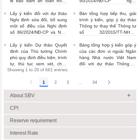
lệ bảo đảm an toàn trong
50/2014/NĐ-CP ngày
hoạt động của ngân hàng
20/5/2014 về quản lý dự trữ
thương mại, chi nhánh ngân
ngoại hối nhà nước
Lấy ý kiến đối với dự thảo
Bản tổng hợp tiếp thu, giải
hàng nước ngoài
23/06/2026 | 08:00:00
Nghị định sửa đổi, bổ sung
trình ý kiến, góp ý dự thảo
25/06/2026 | 16:00:00
một số điều của Nghị định
Thông tư thay thế Thông tư
số 86/2024/NĐ-CP và Nghị
số 32/2015/TT-NHNN
định số 01/2014/NĐ-CP
19/06/2026 | 14:01:00
22/06/2026 | 09:13:00
Lấy ý kiến Dự thảo Quyết
Bảng tổng hợp ý kiến góp ý
định của Thủ tướng Chính
của các đơn vị ngoài Ngân
phủ quy định điều kiện, trình
hàng Nhà nước Việt Nam
tự, thủ tục xem xét, chấp
đối với dự thảo Thông tư
Showing 1 to 20 of 661 entries.
thuận cho Tổ chức kinh tế
sửa đổi, bổ sung Thông tư
cho vay ra nước ngoài, bảo
số 09/2019/TT-NHNN quy
1
2
3
...
34
lãnh cho người không cư trú
định về chế độ báo cáo định
Intermediate Pages Use TAB
18/06/2026 | 15:57:00
kỳ NHNN Việt Nam
18/06/2026 | 03:56:00
About SBV
CPI
Reserve requirement
Interest Rate