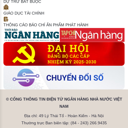
DỰ TRỮ BẮT BUỘC
GIÁO DỤC TÀI CHÍNH
THÔNG CÁO BÁO CHÍ
ẤN PHẨM PHÁT HÀNH
© CỔNG THÔNG TIN ĐIỆN TỬ NGÂN HÀNG NHÀ NƯỚC VIỆT
NAM
Địa chỉ: 49 Lý Thái Tổ - Hoàn Kiếm - Hà Nội
Thường trực Ban biên tập: (84 - 243) 266.9435