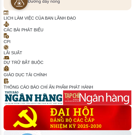
Đường dây nóng
LỊCH LÀM VIỆC CỦA BAN LÃNH ĐẠO
CÁC BÀI PHÁT BIỂU
CPI
LÃI SUẤT
DỰ TRỮ BẮT BUỘC
GIÁO DỤC TÀI CHÍNH
THÔNG CÁO BÁO CHÍ
ẤN PHẨM PHÁT HÀNH