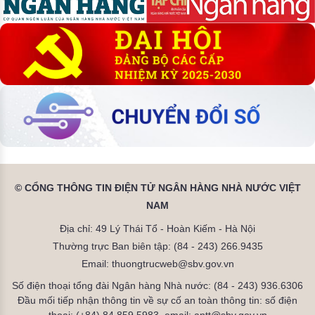
© CỔNG THÔNG TIN ĐIỆN TỬ NGÂN HÀNG NHÀ NƯỚC VIỆT
NAM
Địa chỉ: 49 Lý Thái Tổ - Hoàn Kiếm - Hà Nội
Thường trực Ban biên tập: (84 - 243) 266.9435
Email: thuongtrucweb@sbv.gov.vn
Số điện thoại tổng đài Ngân hàng Nhà nước: (84 - 243) 936.6306
Đầu mối tiếp nhận thông tin về sự cố an toàn thông tin: số điện
thoại: (+84) 84.859.5983, email: antt@sbv.gov.vn