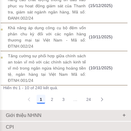
(15/12/2025)
phục vụ hoạt động giám sát của Thanh
tra, giám sát ngành ngân hàng, Mã số:
ĐANH.002/24
Khả năng áp dụng công cụ bộ đệm vốn
phản chu kỳ đối với các ngân hàng
(10/11/2025)
thương mại tại Việt Nam - Mã số:
ĐTNH.002/24
Tăng cường sự phối hợp giữa chính sách
an toàn vĩ mô với các chính sách kinh tế
(10/11/2025)
vĩ mô trong ngăn ngừa khủng hoảng tiền
tệ, ngân hàng tại Việt Nam Mã số:
ĐTNH.001/24
Hiển thị 1 - 10 of 240 kết quả.
1
2
3
...
24
Trang trung gian Use TAB to
Giới thiệu NHNN
CPI