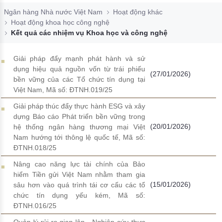
Đào tạo ISO
Ngân hàng Nhà nước Việt Nam
Hoạt động khác
Hoạt động khoa học công nghệ
Kết quả các nhiệm vụ Khoa học và công nghệ
Giải pháp đẩy mạnh phát hành và sử
dụng hiệu quả nguồn vốn từ trái phiếu
(27/01/2026)
bền vững của các Tổ chức tín dụng tại
Việt Nam, Mã số: ĐTNH.019/25
Giải pháp thúc đẩy thực hành ESG và xây
dựng Báo cáo Phát triển bền vững trong
(20/01/2026)
hệ thống ngân hàng thương mại Việt
Nam hướng tới thông lệ quốc tế, Mã số:
ĐTNH.018/25
Nâng cao năng lực tài chính của Bảo
hiểm Tiền gửi Việt Nam nhằm tham gia
(15/01/2026)
sâu hơn vào quá trình tái cơ cấu các tổ
chức tín dụng yếu kém, Mã số:
ĐTNH.016/25
Quản lý rủi ro gian lận - Nghiên cứu thực