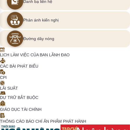
Danh bạ liên hệ
Phản ánh kiến nghị
Đường dây nóng
LỊCH LÀM VIỆC CỦA BAN LÃNH ĐẠO
CÁC BÀI PHÁT BIỂU
CPI
LÃI SUẤT
DỰ TRỮ BẮT BUỘC
GIÁO DỤC TÀI CHÍNH
THÔNG CÁO BÁO CHÍ
ẤN PHẨM PHÁT HÀNH