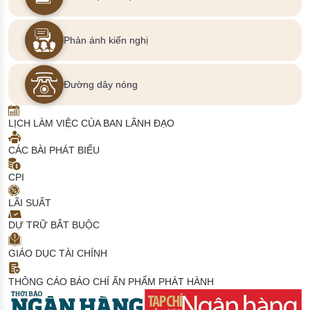
Phản ánh kiến nghị
Đường dây nóng
LỊCH LÀM VIỆC CỦA BAN LÃNH ĐẠO
CÁC BÀI PHÁT BIỂU
CPI
LÃI SUẤT
DỰ TRỮ BẮT BUỘC
GIÁO DỤC TÀI CHÍNH
THÔNG CÁO BÁO CHÍ
ẤN PHẨM PHÁT HÀNH