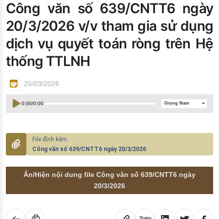
Công văn số 639/CNTT6 ngày
Đào tạo ISO
20/3/2026 v/v tham gia sử dụng
dịch vụ quyết toán ròng trên Hệ
thống TTLNH
20/03/2026
0:00
/
0:00
Giọng Nam
Công văn số 639/CNTT6 ngày 20/3/2026
Ẩn/Hiện nội dung file Công văn số 639/CNTT6 ngày
20/3/2026