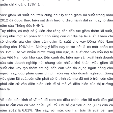
quân chỉ khoảng 13%/năm.
Việc giảm lãi suất nói trên cũng như lộ trình giảm lãi suất trong năm
2012 đã được thực hiện sát định hướng điều hành đặt ra ngay từ đầu
năm của Thống đốc NHNN.
Tuy nhiên, có một số ý kiến cho rằng cần tiếp tục giảm thêm lãi suất,
cũng như một số phân tích cho rằng còn dư địa hạ lãi suất. Thậm chí
có chuyên gia cho rằng cần giảm lãi suất cho vay Đồng Việt Nam
xuống còn 10%/năm. Những ý kiến này trước hết là có một phần cơ
sở. Bởi vì so với nhiều nước trong khu vực, lãi suất cho vay vốn nội tệ
của Việt Nam còn khá cao. Bên cạnh đó, hiện nay sản xuất kinh doanh
của các doanh nghiệp nói chung còn nhiều khó khăn, việc giảm lãi
suất cho vay tạo thêm cơ hội tiếp cận vốn tín dụng ngân hàng cho
người vay, góp phần giảm chi phí vốn vay cho doanh nghiệp,...Song
việc giảm lãi suất còn cần phải có lộ trình và như đã nói ở trên còn cần
phải căn cứ vào diễn biến kinh tế vĩ mô và diễn biến của thị trường
tiền tệ.
Về diễn biến kinh tế vĩ mô để xem xét điều chỉnh trần lãi suất tiền gửi
nội tệ cần căn cứ vào nhiều yếu tố. Chỉ số giá tiêu dùng (CPI) của cả
năm 2012 là 6,81%. Như vậy, với mức giới hạn trần lãi suất tiền gửi