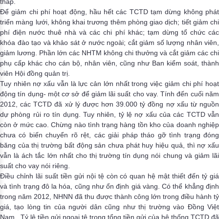
thấp.
Để giảm chi phí hoạt động, hầu hết các TCTD tạm dừng không phát
triển màng lưới, không khai trương thêm phòng giao dịch; tiết giảm chi
phí điện nước thuê nhà và các chi phí khác; tạm dừng tổ chức các
khóa đào tạo và khảo sát ở nước ngoài; cắt giảm số lượng nhân viên,
giảm lương. Phần lớn các NHTM không chi thưởng và cắt giảm các chi
phụ cấp khác cho cán bộ, nhân viên, cũng như Ban kiểm soát, thành
viên Hội đồng quản trị.
Tuy nhiên nợ xấu vẫn là lực cản lớn nhất trong việc giảm chi phí hoạt
động tín dụng- một cơ sở để giảm lãi suất cho vay. Tính đến cuối năm
2012, c
ác TCTD đã xử lý
được hơn 39.000 tỷ đồng nợ xấu từ nguồ
dự phòng rủi ro tín dụng. Tuy nhiên, tỷ lệ nợ xấu của các TCTD vẫn
còn ở mức cao. Chừng nào tình trạng hàng tồn kho của doanh nghiệp
chưa có biến chuyển rõ rệt, các giải pháp tháo gỡ tình trạng đóng
băng của thị trường bất động sản chưa phát huy hiệu quả, thì nợ xấu
vẫn là ách tắc lớn nhất cho thị trường tín dụng nói chung và giảm lãi
suất cho vay nói riêng.
Điều chỉnh lãi suất tiền gửi nội tệ còn có quan hệ mật thiết đến tỷ giá
và tình trạng đô la hóa, cũng như ổn định giá vàng. Có thể khẳng định
trong năm 2012, NHNN đã thu được thành công lớn trong điều hành tỷ
giá, tạo lòng tin của người dân cũng như thị trường vào Đồng Việt
Nam . Tỷ lệ tiền gửi ngoại tệ trong tổng tiền gửi của hệ thống TCTD đã