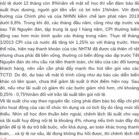
nội tệ dưới 12 tháng còn 8%/năm về mặt số học thì vẫn đảm bảo lãi
suất thực dương, người gửi tiền vẫn có lợi trên 1%/năm. Với định
hướng của Chính phủ và của NHNN kiềm chế lạm phát năm 2013
dưới
6,8%.
Trong khi đó, các tháng đầu năm, cũng như dịp trước v
sau Tết Nguyên đán, tập trung là quý I hàng năm, CPI thường biến
động cao hơn mức bình quân các tháng trong năm. Thực tế tháng
1/2013 CPI của cả nước đã tăng tới 1,25% so với tháng trước. Hơn
thế nữa, hiện nay thanh khoản của các NHTM đã được cải thiện rõ rệt
nhưng chưa phải đã bền vững, thường có biến động vào dịp trước Tết
Nguyên đán do nhu cầu rút tiền thanh toán, chi tiêu của các đối tượng
khách hàng, nên vẫn cần phải đẩy mạnh thu hút tiền gửi vào các
TCTD. Do đó, dự báo về mặt lộ trình cũng như dự báo các diễn biến
khác có liên quan, chưa thể giảm lãi suất ở thời điểm hiện nay. Sau
đó, nếu như lãi suất có giảm thì các bước giảm nhỏ hơn, chỉ khoảng
0,25% - 0,75%/năm đối với trần lãi suất tiền gửi nội tệ.
Về lãi suất cho vay theo nguyên tắc cũng phải đảm bảo bù đắp chi phí
cho hoạt động của các tổ chức tín dụng và có tích lũy dù rằng mức tối
thiểu. Nhìn số học đơn thuần bên ngoài, chênh lệch lãi suất cho vay
và lãi suất huy động nội tệ là khoảng 4%, nhưng nếu tính toán đầy đủ
phần để tỷ lệ dự trữ bắt buộc, vốn khả dụng, an toàn khác trong thanh
toán,....và tỷ lệ nợ xấu, lãi đọng không thu hồi được, thì chênh lệch rất