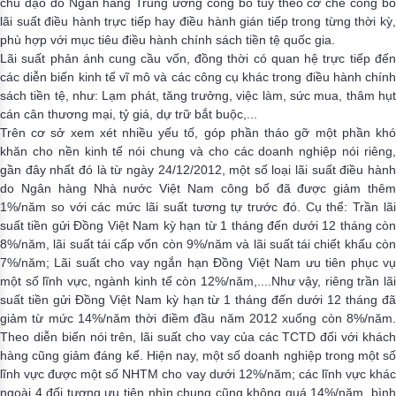
chủ đạo do Ngân hàng Trung ương công bố tùy theo cơ chế công bố
lãi suất điều hành trực tiếp hay điều hành gián tiếp trong từng thời kỳ,
phù hợp với mục tiêu điều hành chính sách tiền tệ quốc gia.
Lãi suất phản ánh cung cầu vốn, đồng thời có quan hệ trực tiếp đến
các diễn biến kinh tế vĩ mô và các công cụ khác trong điều hành chính
sách tiền tệ, như: Lạm phát, tăng trưởng, việc làm, sức mua, thâm hụt
cán cân thương mại, tỷ giá, dự trữ bắt buộc,...
Trên cơ sở xem xét nhiều yếu tố, góp phần tháo gỡ một phần khó
khăn cho nền kinh tế nói chung và cho các doanh nghiệp nói riêng,
gần đây nhất đó là từ ngày 24/12/2012, một số loại lãi suất điều hành
do Ngân hàng Nhà nước Việt Nam công bố đã được giảm thêm
1%/năm so với các mức lãi suất tương tự trước đó. Cụ thể: Trần lãi
suất tiền gửi Đồng Việt Nam kỳ hạn từ 1 tháng đến dưới 12 tháng còn
8%/năm, lãi suất tái cấp vốn còn 9%/năm và lãi suất tái chiết khấu còn
7%/năm; Lãi suất cho vay ngắn hạn Đồng Việt Nam ưu tiên phục vụ
một số lĩnh vực, ngành kinh tế còn 12%/năm,....Như vậy, riêng trần lãi
suất tiền gửi Đồng Việt Nam kỳ hạn từ 1 tháng đến dưới 12 tháng đã
giảm từ mức 14%/năm thời điềm đầu năm 2012 xuống còn 8%/năm.
Theo diễn biến nói trên, lãi suất cho vay của các TCTD đối với khách
hàng cũng giảm đáng kể. Hiện nay, một số doanh nghiệp trong một số
lĩnh vực được một số NHTM cho vay dưới 12%/năm; các lĩnh vực khác
ngoài 4 đối tượng ưu tiên nhìn chung cũng không quá 14%/năm, bình