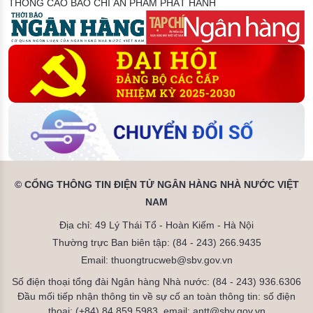
THÔNG CÁO BÁO CHÍ
ẤN PHẨM PHÁT HÀNH
© CỔNG THÔNG TIN ĐIỆN TỬ NGÂN HÀNG NHÀ NƯỚC VIỆT
NAM
Địa chỉ: 49 Lý Thái Tổ - Hoàn Kiếm - Hà Nội
Thường trực Ban biên tập: (84 - 243) 266.9435
Email: thuongtrucweb@sbv.gov.vn
Số điện thoại tổng đài Ngân hàng Nhà nước: (84 - 243) 936.6306
Đầu mối tiếp nhận thông tin về sự cố an toàn thông tin: số điện
thoại: (+84) 84.859.5983, email: antt@sbv.gov.vn