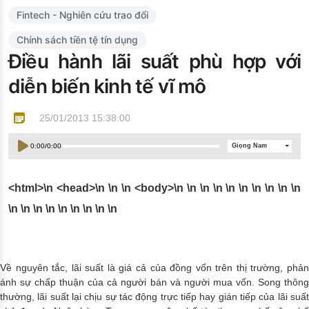
Đào tạo ISO
Fintech - Nghiên cứu trao đổi
Chính sách tiền tệ tín dụng
Điều hành lãi suất phù hợp với
diễn biến kinh tế vĩ mô
25/01/2013 15:38:00
0:00
/
0:00
Giọng Nam
<html>\n <head>\n
\n \n <body>\n
\n
\n
\n
\n
\n
\n
\n
\n
\n
\n
\n
\n
\n
\n
\n
\n
\n \n
Về nguyên tắc, lãi suất là giá cả của đồng vốn trên thị trường, phản
ánh sự chấp thuận của cả người bán và người mua vốn. Song thông
thường, lãi suất lại chịu sự tác động trực tiếp hay gián tiếp của lãi suất