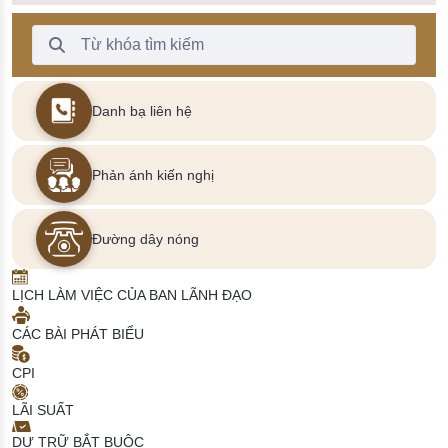
Thanh Tìm kiếm
Danh bạ liên hệ
Phản ánh kiến nghị
Đường dây nóng
LỊCH LÀM VIỆC CỦA BAN LÃNH ĐẠO
CÁC BÀI PHÁT BIỂU
CPI
LÃI SUẤT
DỰ TRỮ BẮT BUỘC