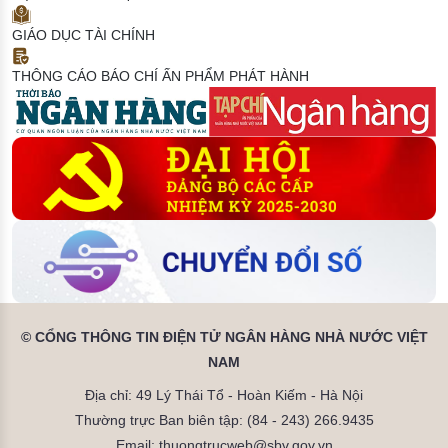
GIÁO DỤC TÀI CHÍNH
THÔNG CÁO BÁO CHÍ
ẤN PHẨM PHÁT HÀNH
© CỔNG THÔNG TIN ĐIỆN TỬ NGÂN HÀNG NHÀ NƯỚC VIỆT
NAM
Địa chỉ: 49 Lý Thái Tổ - Hoàn Kiếm - Hà Nội
Thường trực Ban biên tập: (84 - 243) 266.9435
Email: thuongtrucweb@sbv.gov.vn