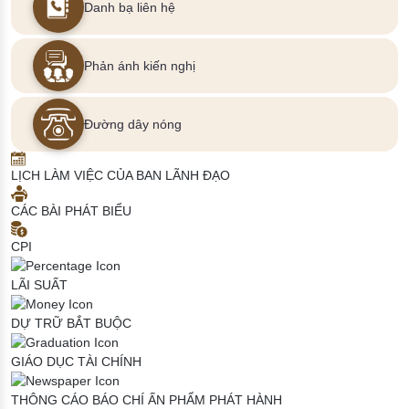
Danh bạ liên hệ
Phản ánh kiến nghị
Đường dây nóng
LỊCH LÀM VIỆC CỦA BAN LÃNH ĐẠO
CÁC BÀI PHÁT BIỂU
CPI
LÃI SUẤT
DỰ TRỮ BẮT BUỘC
GIÁO DỤC TÀI CHÍNH
THÔNG CÁO BÁO CHÍ
ẤN PHẨM PHÁT HÀNH