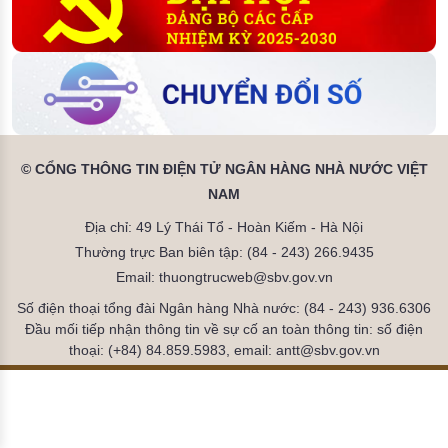
© CỔNG THÔNG TIN ĐIỆN TỬ NGÂN HÀNG NHÀ NƯỚC VIỆT
NAM
Địa chỉ: 49 Lý Thái Tổ - Hoàn Kiếm - Hà Nội
Thường trực Ban biên tập: (84 - 243) 266.9435
Email: thuongtrucweb@sbv.gov.vn
Số điện thoại tổng đài Ngân hàng Nhà nước: (84 - 243) 936.6306
Đầu mối tiếp nhận thông tin về sự cố an toàn thông tin: số điện
thoại: (+84) 84.859.5983, email: antt@sbv.gov.vn