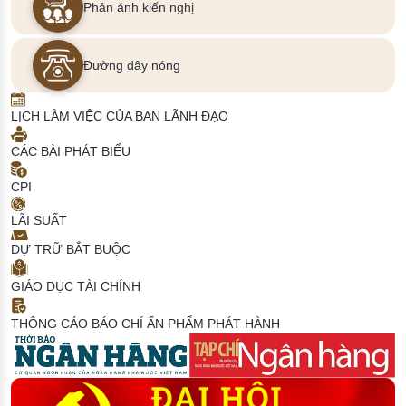
Phản ánh kiến nghị
Đường dây nóng
LỊCH LÀM VIỆC CỦA BAN LÃNH ĐẠO
CÁC BÀI PHÁT BIỂU
CPI
LÃI SUẤT
DỰ TRỮ BẮT BUỘC
GIÁO DỤC TÀI CHÍNH
THÔNG CÁO BÁO CHÍ
ẤN PHẨM PHÁT HÀNH