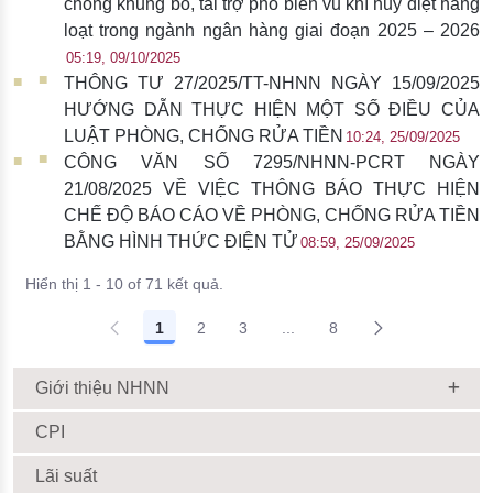
chống khủng bố, tài trợ phổ biến vũ khí hủy diệt hàng
loạt trong ngành ngân hàng giai đoạn 2025 – 2026
05:19, 09/10/2025
THÔNG TƯ 27/2025/TT-NHNN NGÀY 15/09/2025
HƯỚNG DẪN THỰC HIỆN MỘT SỐ ĐIỀU CỦA
LUẬT PHÒNG, CHỐNG RỬA TIỀN
10:24, 25/09/2025
CÔNG VĂN SỐ 7295/NHNN-PCRT NGÀY
21/08/2025 VỀ VIỆC THÔNG BÁO THỰC HIỆN
CHẾ ĐỘ BÁO CÁO VỀ PHÒNG, CHỐNG RỬA TIỀN
BẰNG HÌNH THỨC ĐIỆN TỬ
08:59, 25/09/2025
Hiển thị 1 - 10 of 71 kết quả.
1
2
3
...
8
Giới thiệu NHNN
CPI
Lãi suất