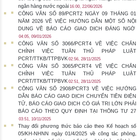
ngân hàng nước ngoài
16:00, 22/06/2026
CÔNG VĂN SỐ 89/PCRT2 NGÀY 09 THÁNG 01
NĂM 2026 VỀ VIỆC HƯỚNG DẪN MỘT SỐ NỘI
DUNG VỀ BÁO CÁO GIAO DỊCH ĐÁNG NGỜ
04:05, 09/01/2026
CÔNG VĂN SỐ 3066/PCRT4 VỀ VIỆC CHẤN
CHỈNH VIỆC TUÂN THỦ PHÁP LUẬT
PCRT/TTKB/TTPBVK
02:56, 28/11/2025
CÔNG VĂN SỐ 3065/PCRT4 VỀ VIỆC CHẤN
CHỈNH VIỆC TUÂN THỦ PHÁP LUẬT
PCRT/TTKB/TTPBVK
02:51, 28/11/2025
CÔNG VĂN SỐ 2908/PCRT3 VỀ VIỆC HƯỚNG
DẪN BÁO CÁO GIAO DỊCH CHUYỂN TIỀN ĐIỆN
TỬ, BÁO CÁO GIAO DỊCH CÓ GIÁ TRỊ LỚN PHẢI
BÁO CÁO THEO QUY ĐỊNH TẠI THÔNG TƯ 27
03:51, 10/11/2025
Thay đổi phương thức báo cáo theo Kế hoạch số
05/KH-NHNN ngày 01/4/2025 về công tác phòng,