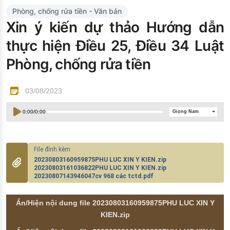
Đào tạo ISO
Phòng, chống rửa tiền - Văn bản
Xin ý kiến dự thảo Hướng dẫn
thực hiện Điều 25, Điều 34 Luật
Phòng, chống rửa tiền
03/08/2023
0:00
/
0:00
Giọng Nam
20230803160959875PHU LUC XIN Y KIEN.zip
20230803161036822PHU LUC XIN Y KIEN.zip
20230807143946047cv 968 các tctd.pdf
Ẩn/Hiện nội dung file 20230803160959875PHU LUC XIN Y
KIEN.zip