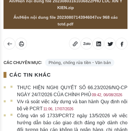
Ẩn/Hiện nội dung file 20230803161036822PHU LUC XIN Y
KIEN.zip
Ẩn/Hiện nội dung file 20230807143946047cv 968 các
tctd.pdf
CÁC CHUYÊN MỤC:
Phòng, chống rửa tiền - Văn bản
CÁC TIN KHÁC
THỰC HIỆN NGHỊ QUYẾT SỐ 66.23/2026/NQ-CP
NGÀY 24/7/2026 CỦA CHÍNH PHỦ
09:42, 06/08/2026
V/v rà soát việc xây dựng và ban hành Quy định nội
bộ về PCRT
11:06, 17/07/2026
Công văn số 1733/PCRT2 ngày 13/5/2026 về việc
hướng dẫn báo cáo giao dịch đáng ngờ dành cho
đối tượng báo cáo không là ngân hàng, chi nhánh