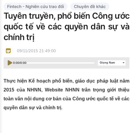
Đào tạo ISO
Fintech - Nghiên cứu trao đổi
Chuyên đề khác
Tuyên truyền, phổ biến Công ước
quốc tế về các quyền dân sự và
chính trị
09/11/2015 21:49:00
0:00
/
0:00
Giọng Nam
Thực hiện Kế hoạch phổ biến, giáo dục pháp luật năm
2015 của NHNN, Website NHNN trân trọng giới thiệu
toàn văn nội dung cơ bản của Công ước quốc tế về các
quyền dân sự và chính trị.