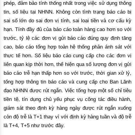
phép
,
 đảm bảo tính thống nhất trong việc 
sử dụng thông
tin, số liệu tại NHNN.
 Không còn tình trạng báo cáo bị 
sai số lớn do sai đơn 
vị tính, sai loại tiền và
 cơ cấu kỳ 
hạn
. Tính đầy đủ của báo cáo toàn hàng cao hơn so với
trước,
 tỷ lệ các đơn vị gửi báo cáo đúng quy định tăng 
cao, báo cáo tổng hợp toàn hệ thống phản ánh sát với
thực tế hơn. S
ố liệu báo cáo cung cấp cho các đơn vị 
liên quan kịp thời hơn, thể hiện qua số lượng đơn vị gửi 
báo cáo trễ hạn thấp hơn so với trước, thời gian xử lý, 
tổng hợp thông tin báo cáo và cung cấp cho Ban Lãnh 
đạo NHNN được rút ngắn. 
Việc tổng hợp một số chỉ tiêu
tiền tệ, tín dụng chủ yếu phục vụ công tác điều hành,
giám sát theo định kỳ hàng ngày được rút ngắn xuống
còn độ trễ là T+1 thay vì với định kỳ hàng tuần và độ trễ
là T+4, T+5 như trước
 đây
.