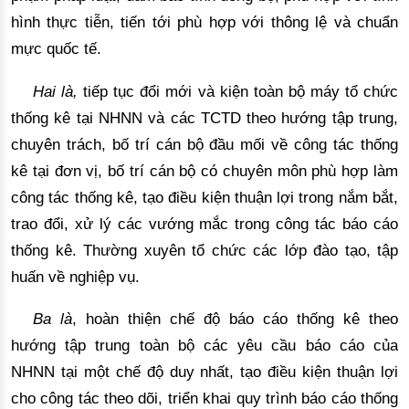
hình thực tiễn, tiến t
ới phù hợp với thông lệ và chuẩn 
mực 
quốc tế.
Hai là,
 tiế
p
 tục đổi mới và k
iện toàn bộ máy tổ chức
thống kê tại NHNN và các TCTD theo hướng tập trung, 
chuyên trách, bố trí cán bộ đầu mối về công tác thống 
kê tại đơn vị, bố trí cán bộ có chuyên môn phù hợp làm 
công tác thống kê
,
 tạo điều kiện thuận lợi trong nắm bắt, 
trao đổi, xử lý các vướng mắc trong công tác báo cáo 
thống kê. 
Thường xuyên tổ chức các lớp đào tạo, tập
huấn về nghiệp vụ.
Ba là
, hoàn thiện chế độ báo cáo thống kê theo
hướng tập trung toàn bộ các yêu cầu báo cáo của
NHNN tại một chế độ duy nhất,
 tạo điều kiện thuận lợi 
cho công tác theo dõi, triển khai quy trình báo cáo thống 