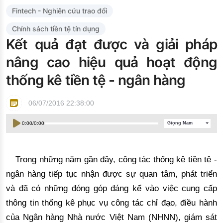
Đào tạo ISO
Fintech - Nghiên cứu trao đổi
Chính sách tiền tệ tín dụng
Kết quả đạt được và giải pháp
nâng cao hiệu quả hoạt động
thống kê tiền tệ - ngân hàng
06/07/2016 22:38:00
0:00
/
0:00
Giọng Nam
T
rong những năm gần đây, công tác thống kê tiền tệ - 
ngân hàng 
tiếp tục
 nhận được sự 
quan tâm, phát triển
và đã có những đóng góp đáng kể vào việc cung cấp 
thông tin thống kê phục vụ 
công tác chỉ đạo, điều hành
của Ngân hàng Nhà nước Việt Nam (NHNN)
,
g
iám sát 