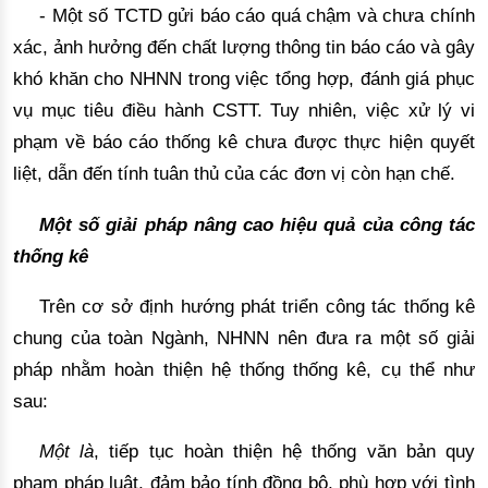
- Một số TCTD gửi báo cáo 
quá chậm và chưa chính
xác
, 
ảnh hưởng đến chất lượng thông tin báo cáo
 và gây 
khó khăn cho NHNN trong việc tổng hợp, đánh giá phục 
vụ mục tiêu điều hành CSTT. Tuy nhiên, việc xử lý vi 
phạm về báo cáo thống kê chưa được thực hiện quyết 
liệt
,
 dẫn đến tính tuân thủ của các đơn vị còn hạn c
hế.
Một số giải pháp
 nâng cao hiệu quả của công tác 
thống kê 
Trên cơ sở định hướng phát triển công tác thống kê
chung của toàn N
gành, NHNN nên 
đưa ra một số giải
pháp nhằm hoàn thiện hệ thống thống kê,
cụ thể như
sau:
Một là
,
tiếp tục hoàn
thiện hệ t
hống văn bản quy 
phạm pháp luật, đảm bảo tính đồng bộ, 
phù hợp với tình