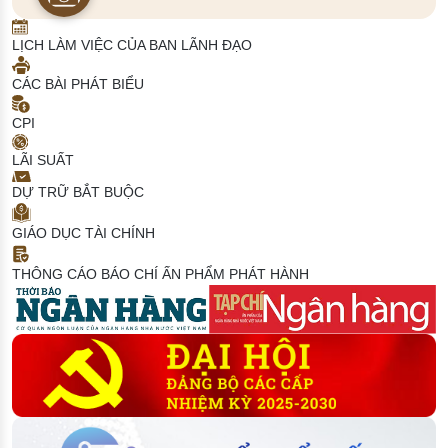
LỊCH LÀM VIỆC CỦA BAN LÃNH ĐẠO
CÁC BÀI PHÁT BIỂU
CPI
LÃI SUẤT
DỰ TRỮ BẮT BUỘC
GIÁO DỤC TÀI CHÍNH
THÔNG CÁO BÁO CHÍ
ẤN PHẨM PHÁT HÀNH