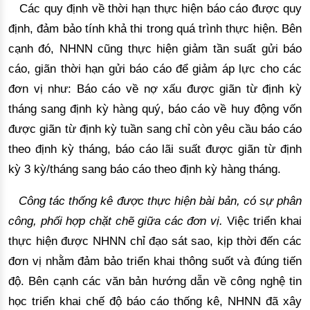
Các quy định về thời hạn thực hiện báo cáo được quy
định,
 đảm bảo tính khả thi trong quá trình thực hiện. Bên 
cạnh đó, NHNN cũng thực hiện giảm tần suất gửi báo 
cáo, giãn thời hạn gửi báo cáo để giảm áp lực cho các 
đơn vị như: 
Báo cáo về nợ xấu được giãn từ định kỳ
tháng sang định kỳ hàng quý, báo cáo về huy động vốn
được giãn từ định kỳ tuần sang chỉ còn yêu cầu báo cáo
theo định kỳ tháng, báo cáo lãi suất được giãn từ định
kỳ 3 kỳ/tháng sang báo cáo theo định kỳ hàng tháng.
Công tác thống kê được thực hiện bài bản, có sự phân
công, phối hợp chặt chẽ giữa các đơn vị.
Việc
 triển khai 
thực hiện được NHNN chỉ đạo sát sao, kịp thời đến 
các
đơn vị nhằm đảm bảo triển khai
thông suốt và đúng tiến
độ
. 
Bên cạnh
 các văn bản hướng dẫn về công nghệ tin 
học triển khai chế độ báo cáo thống kê, NHNN đã xây 