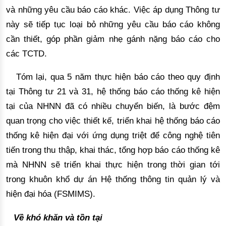
và những yêu cầu báo cáo khác. Việc áp
 dụng Thông tư 
này sẽ tiếp tục loại bỏ những 
yêu cầu báo
 cáo không
cần thiế
t
, 
góp phần 
giảm 
nhẹ 
gánh nặ
ng báo cáo cho
các TCTD.
Tóm lại, qua 5 năm thực hiện báo cáo theo quy định 
tại Thông tư 21 và 31, hệ thống báo cáo thống kê hiện 
tại của NHNN đã có nhiều chuyển biến, là bước đệm 
quan trọng cho việc thiết kế, triển khai hệ thống báo cáo 
thống kê hiện đại với ứng dụng triệt để công nghệ tiên 
tiến trong thu thập, khai thác, 
tổng hợp báo cáo thống kê
mà NHNN sẽ triển khai thực hiện trong thời gian tới
trong khuôn khổ dự án Hệ thống thông tin quản lý và
hiện đại hóa (FSMIMS).
Về khó khăn và 
tồn tại