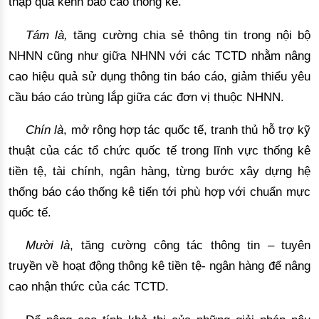
thập qua kênh báo cáo thống kê.
Tám là,
 t
ăng cường
 chia sẻ thông tin trong nội bộ 
NHNN cũng như giữa NHNN với các TCTD nhằm nâng 
cao hiệu quả sử dụng thông tin báo cáo, giảm thiểu yêu 
cầu báo cáo trùng 
lắp giữa
 các đơn vị thuộc NHNN.
Chín là
,
mở rộng
 hợp tác quốc tế, tranh thủ hỗ trợ kỹ 
thuật của các tổ chức quốc tế trong lĩnh vực thống kê 
tiền tệ, tài chính, ngân hàng, từng bước xây dựng hệ 
thống báo cáo thống kê tiến tới phù hợp với chuẩn mực 
quốc tế. 
Mười là
, tăng cường công tác thông tin – tuyên
truyền về hoạt động thông kê tiền tệ- ngân hàng
 để nâng 
cao nhận thức của các TCTD
.