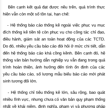
Bên cạnh
 kết quả đạt được nêu trên, quá trình thực 
hiện vẫn còn 
một số
 t
ồn tại, hạn chế
: 
- Hệ thống báo cáo thống kê ngoài việc phục vụ mục 
đích thống kê tiền tệ còn phục vụ cho công tác chỉ đạo, 
điều hành, giám sát an toàn hoạt động của các TCTD. 
Do đó, nhiều yêu cầu báo cáo đòi hỏi ở mức chi tiết, dẫn 
đến hệ thống báo cáo khá cồng kềnh. Bên cạnh đó, hệ 
thống văn bản hướng dẫn nghiệp vụ vẫn đang trong quá 
trình hoàn thiện, ảnh hưởng đến tính ổn định của các 
yêu cầu báo cáo, số lượng mẫu biểu báo cáo mới 
phát
sinh tương đối lớn.
- Hệ thống chỉ tiêu thống kê lớn, sâu rộng, bao quát
nhiều lĩnh vực, nhưng chưa có văn bản quy phạm thống
nhất về khái niệm, định nghĩa, phạm vi và phương pháp