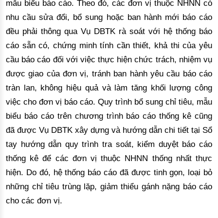
mẫu biểu báo cáo. Theo đó, các đơn vị thuộc NHNN có
nhu cầu sửa đổi, bổ sung hoặc ban hành mới báo cáo
đều phải thông qua Vụ DBTK rà soát với hệ thống báo
cáo sẵn có, chứng minh tính cần thiết, khả thi của yêu
cầu báo cáo đối với việc thực hiện chức trách, nhiệm vụ
được giao của đơn vị, tránh ban hành yêu cầu báo cáo
tràn lan, không hiệu quả
 và làm tăng khối lượng công 
việc cho đơn vị báo cáo. Quy trình bổ sung chỉ tiêu, mẫu 
biểu báo cáo trên chương trình báo cáo thống kê cũng 
đã được Vụ DBTK xây dựng và hướng dẫn chi tiết tại Sổ 
tay hướng dẫn quy trình tra soát, kiểm duyệt báo cáo 
thống kê để các đơn vị thuộc NHNN thống nhất thực 
hiện. Do đó, hệ thống báo cáo đã 
được tinh gọn, loại bỏ
những
 chỉ tiêu trùng lặ
p, giảm thiểu gánh nặng báo cáo
cho các
 đơn vị. 