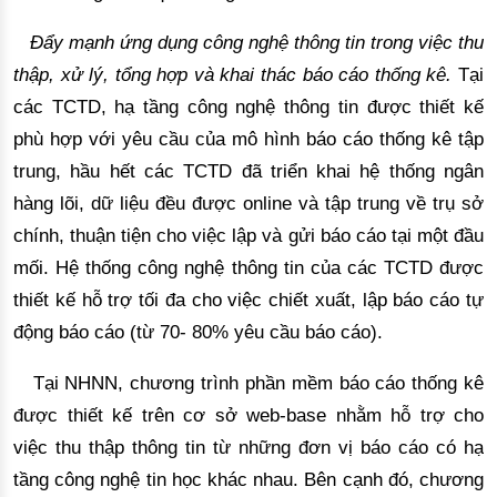
Đẩy mạnh ứng dụng công nghệ thông tin 
trong việc
 thu 
thập, xử lý, tổng hợp và khai thác báo cáo thống k
ê
. 
Tại
các TCTD, hạ tầng công nghệ thông tin được thiết kế
phù hợp với yêu cầu của mô hình báo cáo thống kê tập
trung, hầu hết các TCTD đã triển khai hệ thống ngân
hàng lõi, dữ liệu đều được online và tập trung về trụ sở
chính, thuận tiện cho việc lập và gửi báo cáo tại một đầu
mối. H
ệ thống công 
nghệ thông tin của các TCTD
 được 
thiết kế hỗ trợ tối đa cho việc chiết xuất, lập b
áo cáo tự
động báo cáo (từ 70
- 80% yêu cầu báo cáo). 
Tại NHNN, chương trình phần 
mềm báo cáo thống kê
được thiết kế trên cơ 
sở web-base nhằm hỗ trợ cho
việc
 thu thập thông tin từ những đơn vị báo cáo có hạ 
tầng công nghệ tin học khác nhau. Bên cạnh đó, chương 