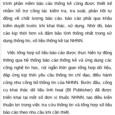
trình phần mềm báo cáo thống kê cũng được thiết kế 
nhằm hỗ trợ công tác kiểm tra, tra soát, phản hồi tự 
động về chất lượng báo cáo, báo cáo phải qua khâu 
kiểm duyệt trước khi khai thác, sử dụng
. Nhờ đó,
 báo 
cáo kịp thời hơn và đảm bảo tính thống nhất trong sử 
dụng thông tin, số liệu thống kê tại NHNN. 
Việc
 tổng hợp số liệu báo cáo được thực hiện tự động 
thông qua hệ thống báo cáo thống kê và ứng 
dụng các
công
 nghệ tin học
, rút ngắn
 thời gian tổng hợp dữ liệu
,
đáp ứng kịp thời yêu cầu thông tin chỉ đạo, điều hành 
cũ
ng như công bố thông tin
 của NHNN. Bước đầu
,
 công 
cụ khai thác dữ liệu linh hoạt (BI Publisher) đã được 
triển khai tại một số đơn vị thuộc NHNN
,
 tạo điều kiện 
thuận lợi trong việc tra cứu thông tin và tổng hợp số liệu 
báo 
cáo theo nhu cầu khi cần thiết.