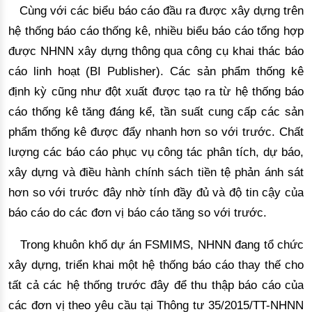
Cùng với
 các biểu báo cáo đầu ra được xây dựng tr
ên
hệ thống báo cáo thống kê,
 nhiều biểu báo cáo tổng hợp 
được NHNN xây dựng thông qua công cụ khai thác báo 
cáo linh hoạt (BI Publisher). 
Các sản phẩm thống kê
định kỳ cũng như đột xuất được tạo ra từ hệ thống
 báo 
cáo thống kê tăng đáng kể
, tần suất cung cấp các sản
phẩm thống kê
 được đẩy nhanh hơn so với trước. Chất 
lượng các báo cáo phục vụ công tác phân tích, dự báo, 
xây dựng và điều hành chính sách tiền tệ phản ánh sát 
hơn so với trước đây nhờ tính đầy đủ và độ tin cậy của 
báo cáo do các đơn vị báo cáo tăng so với trước. 
Trong khuôn khổ dự án FSMIMS, NHNN đang tổ chức
xây dựng, triển khai một hệ thống báo cáo thay thế cho
tất cả các hệ thống trước đây để thu thập báo cáo của
các đơn vị theo yêu cầu tại Thông tư 35/2015/TT-NHNN