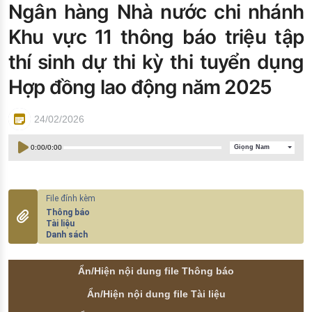
Ngân hàng Nhà nước chi nhánh
Đào tạo ISO
Khu vực 11 thông báo triệu tập
thí sinh dự thi kỳ thi tuyển dụng
Hợp đồng lao động năm 2025
24/02/2026
0:00
/
0:00
Giọng Nam
Thông báo
Tài liệu
Danh sách
Ẩn/Hiện nội dung file Thông báo
Ẩn/Hiện nội dung file Tài liệu