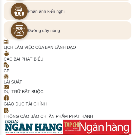
Phản ánh kiến nghị
Đường dây nóng
LỊCH LÀM VIỆC CỦA BAN LÃNH ĐẠO
CÁC BÀI PHÁT BIỂU
CPI
LÃI SUẤT
DỰ TRỮ BẮT BUỘC
GIÁO DỤC TÀI CHÍNH
THÔNG CÁO BÁO CHÍ
ẤN PHẨM PHÁT HÀNH