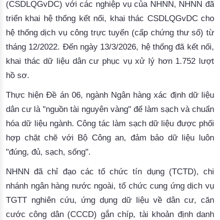
(CSDLQGvDC) với các nghiệp vụ của NHNN, NHNN đã
triển khai hệ thống kết nối, khai thác CSDLQGvDC cho
hệ thống dịch vụ công trực tuyến (cấp chứng thư số) từ
tháng 12/2022. Đến ngày 13/3/2026, hệ thống đã kết nối,
khai thác dữ liệu dân cư phục vụ xử lý hơn 1.752 lượt
hồ sơ.
Thực hiện Đề án 06, ngành Ngân hàng xác định dữ liệu
dân cư là "nguồn tài nguyên vàng" để làm sạch và chuẩn
hóa dữ liệu ngành. Công tác làm sạch dữ liệu được phối
hợp chặt chẽ với Bộ Công an, đảm bảo dữ liệu luôn
"đúng, đủ, sạch, sống".
NHNN đã chỉ đạo các tổ chức tín dụng (TCTD), chi
nhánh ngân hàng nước ngoài, tổ chức cung ứng dịch vụ
TGTT nghiên cứu, ứng dụng dữ liệu về dân cư, căn
cước công dân (CCCD) gắn chíp, tài khoản định danh