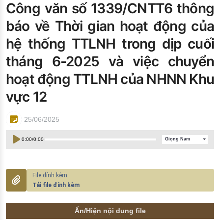
Công văn số 1339/CNTT6 thông
Đào tạo ISO
báo về Thời gian hoạt động của
hệ thống TTLNH trong dịp cuối
tháng 6-2025 và việc chuyển
hoạt động TTLNH của NHNN Khu
vực 12
25/06/2025
0:00
/
0:00
Giọng Nam
Tải file đính kèm
Ẩn/Hiện nội dung file