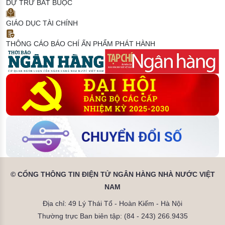
DỰ TRỮ BẮT BUỘC
GIÁO DỤC TÀI CHÍNH
THÔNG CÁO BÁO CHÍ
ẤN PHẨM PHÁT HÀNH
© CỔNG THÔNG TIN ĐIỆN TỬ NGÂN HÀNG NHÀ NƯỚC VIỆT
NAM
Địa chỉ: 49 Lý Thái Tổ - Hoàn Kiếm - Hà Nội
Thường trực Ban biên tập: (84 - 243) 266.9435