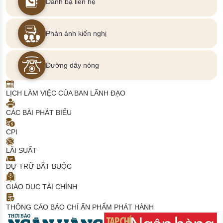
Danh bạ liên hệ
Phản ánh kiến nghị
Đường dây nóng
LỊCH LÀM VIỆC CỦA BAN LÃNH ĐẠO
CÁC BÀI PHÁT BIỂU
CPI
LÃI SUẤT
DỰ TRỮ BẮT BUỘC
GIÁO DỤC TÀI CHÍNH
THÔNG CÁO BÁO CHÍ
ẤN PHẨM PHÁT HÀNH