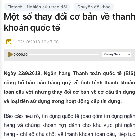
Đào tạo ISO
Fintech - Nghiên cứu trao đổi
Chuyên đề khác
Một số thay đổi cơ bản về thanh
khoản quốc tế
02/10/2018 16:47:00
0:00
/
0:00
Giọng Nam
Ngày 23/9/2018, Ngân hàng Thanh toán quốc tế (BIS)
công bố báo cáo hàng quý về tình hình thanh khoản
toàn cầu với những thay đổi cơ bản về cơ cấu tín dụng
và loại tiền sử dụng trong hoạt động cấp tín dụng.
Báo cáo nêu rõ, tín dụng quốc tế (bao gồm tín dụng ngân
hàng và chứng khoán nợ) dành cho khu vự
c phi ngân
hàng -
 chỉ số chủ chốt về thanh khoản toàn cầu, tiếp tục 