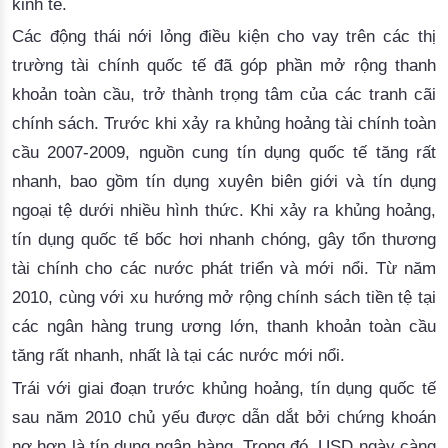
kinh tế.
Các động thái
 nới lỏng điều kiện cho vay trên các thị 
trường tài chính quốc tế đã góp phần mở rộng thanh 
khoản toàn cầu, trở thành trọng tâm của các tranh cãi 
chính sách. Trước khi xảy ra khủng hoảng tài chính toàn 
cầu 2007-2009, nguồn cung tín dụng quốc tế tăng rất 
nhanh, bao gồm tín dụng xuyên biên giới và tín dụng 
ngoại tệ dưới nhiều hình thức. Khi xảy ra khủng hoảng, 
tín dụng quốc tế bố
c hơi nhanh chóng, gâ
y tổn thương
tài chính cho các nước phát triển và mới nổi. Từ năm
2010, cùng với xu hướng mở rộng chính sách tiền tệ tạ
i
các ngân hàng trung ương lớn
, thanh khoản toàn cầu 
tăng rất nhanh, nhất là tại các nước mới nổi. 
Trái vớ
i 
giai đoạn trước khủng hoảng, tín dụng quốc tế
sau năm 2010 chủ yếu được dẫn dắt bởi chứng khoán
nợ hơn là tín dụ
ng ngân hàng. Trong đó
, USD ngày càng