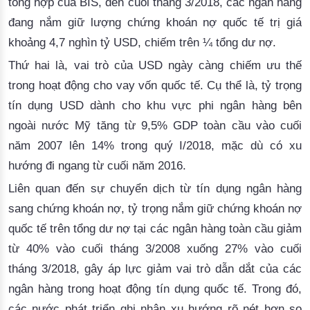
tổng hợp của BIS, đến cuối tháng 3/2018, các ngân hàng
đang nắm giữ lượng chứng khoán nợ quốc tế trị giá
khoảng 4
,7
 nghìn tỷ USD, chiếm trên ¼ tổng dư nợ.
Thứ hai là, 
vai trò
 của USD ngày càng chiếm ưu thế 
trong hoạt động cho vay vốn quốc tế. Cụ thể là, tỷ trọng 
tín dụng USD dành cho khu vực phi ngân hàng bên 
ngoài nước Mỹ tăng từ 9,5% GDP toàn cầu vào cuối 
năm 2007 lên 14% trong quý I/2018, mặc dù có xu 
hướng đi ngang từ cuối năm 2016.
Liên quan đến sự chuyển dịch từ tín dụng ngân hàng 
sang chứng khoán nợ, tỷ trọng nắm giữ chứng khoán nợ 
quốc tế trên tổng dư nợ tại các ngân hàng toàn cầu giảm 
từ 40% vào cuối tháng 3/2008 xuống 27% vào cuối 
tháng 3/2018, gây áp lực giảm vai trò dẫn dắt của các 
ngân hàng trong hoạt động tín dụng quốc tế. Trong đó, 
các nước phát triển ghi nhận xu hướng rõ nét hơn so 