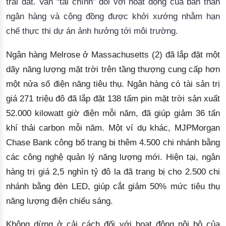
trái đất. Van “tài chính” 
đối với hoạt động của bản thân
ngân hàng và cộng đồng được khởi xướng nhằm hạn
chế thực thi dự án ảnh hưởng tới môi trường.
Ngân hàng Melrose ở Massachusetts 
(2
) 
đã lắp đặt một
dãy năng lượng mặt trời trên tầng thượng cung cấp hơn
một nửa số điện
 năng tiêu thụ
. Ngân hàng có tài sản trị
giá 271 triệu
đô đã lắp đặt 138 tấm pin mặt trời sản xuất
52.000 kilowatt giờ điện mỗi năm
, 
đã giúp 
giảm 36 tấn
khí thải carbon mỗi năm.
 Một ví dụ khác,
M
JPMorgan 
Chase Bank 
công bố trang bị
 thêm 4.500 chi nhánh bằng 
các công nghệ quản lý năng lượng mới. Hiện tại, ngân
hàng trị giá 2,5 nghìn tỷ đô la đã trang bị cho 2.500 chi
nhánh bằng đèn LED, giúp cắt giảm 50% mức tiêu thụ
năng lượng điện chiếu sáng.
Không dừng ở cải cách đối với hoạt động
 nội bộ
 của 