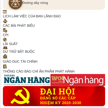
Đường dây nóng
LỊCH LÀM VIỆC CỦA BAN LÃNH ĐẠO
CÁC BÀI PHÁT BIỂU
CPI
LÃI SUẤT
DỰ TRỮ BẮT BUỘC
GIÁO DỤC TÀI CHÍNH
THÔNG CÁO BÁO CHÍ
ẤN PHẨM PHÁT HÀNH