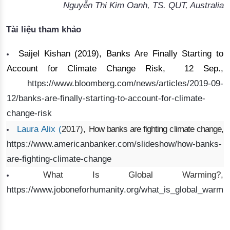
Nguyễn Thị Kim Oanh, TS. QUT, Australia
Tài liệu tham khảo
Saijel Kishan
 (2019), 
Banks Are Finally Starting to
Account for Climate Change Risk
, 
 12
Sep.,
https://www.bloomberg.com/news/articles/2019-09-
12/banks-are-finally-starting-to-account-for-climate-
change-risk
Laura Alix
 (
2017
)
,
How banks are fighting climate change
, 
https://www.americanbanker.com/slideshow/how-banks-
are-fighting-climate-change
What Is Global
Warming?
,
https://www.joboneforhumanity.org/what_is_global_warmi