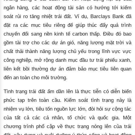
ngân hàng, các hoạt động tài sản có hướng tới kiểm 
soát rủi ro tăng nhiệt trái đất. 
Ví dụ, 
Barclays Bank đã
đặt ra các mục tiêu riêng để giúp thúc đẩy quá trình
chuyển đổi sang nền kinh tế carbon thấp. Điều đó bao
gồm tài trợ cho các dự án gió, năng lượng mặt trời và
chất thải thành năng lượng
chủ yếu trong lĩnh vực 
vực 
công 
nghiệp, mở rộng danh mục đầu tư 
t
rái phiếu xanh
, 
liên kết bồi thường dự án đảm bảo mục tiêu liên quan 
đến an toàn cho môi trường. 
Tình trạng trái đất ấm dần lên là thực tiễn có diễn biến 
phức tạp trên toàn cầu. Kiểm soát tình trạng này là 
nhiệm vụ lớn, tiêu tốn nguồn lực lớn, đòi hỏi sự cộng tác 
của tất cả các cá nhân, tổ chức và 
quốc gia. Một
chương trình phổ cập về thực trạng nóng lên của trái