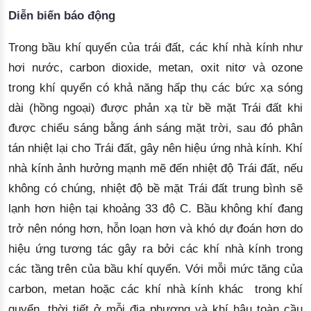
Diễn biến báo động
Trong bầu khí quyển của trái đất, các khí nhà kính như
hơi nước, carbon dioxide, metan, oxit nitơ và ozone
trong khí quyển
 có khả năng
 hấp thụ
 các bức xạ sóng 
dài (hồng ngoại) 
được phản xạ từ bề mặt Trái đất
khi 
được chiếu sáng bằng ánh sáng mặt trời, sau đó phân 
tán nhiệt lại cho Trái đất, gây nên hiệu ứng nhà kính. Khí 
nhà kính ảnh hưởng mạnh mẽ đến nhiệt độ Trái đất, nếu 
không có chúng, nhiệt độ bề mặt Trái đất trung bình sẽ 
lạnh hơn hiện tại khoảng 33 độ 
C.
Bầu không khí đang 
trở nên nóng hơn, hỗn loạn hơn và khó dự đoán hơn do 
hiệu ứng 
tương tác 
gây ra bởi các khí nhà kính trong
các tầng trên của bầu khí quyển. Với mỗi mức tăng của
carbon, metan hoặc các khí nhà kính khác
 trong khí 
quyển, thời tiết
 ở mỗi
 địa phương và khí hậu toàn cầu 