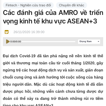
Đào tạo ISO
Fintech - Nghiên cứu trao đổi
Chuyên đề khác
Các đánh giá của AMRO về triển
vọng kinh tế khu vực ASEAN+3
26/11/2020 16:39:00
0:00
/
0:00
Giọng Nam
Đại dịch Covid-19 đã tàn phá nặng nề nền kinh tế thế
giới và thương mại toàn cầu từ cuối tháng 1/2020, gây
ngừng trệ các hoạt động dịch vụ và sản xuất, gián đoạn
chuỗi cung ứng và ảnh hưởng tới cuộc sống của hàng
triệu người dân. Mặc dù các hoạt động kinh tế đã dần
được phục hồi, những viễn cảnh chưa từng được dự
đoán có thể xảy ra đang trở thành những rủi ro tiềm
tàng cho khu vực ASEAN+3.