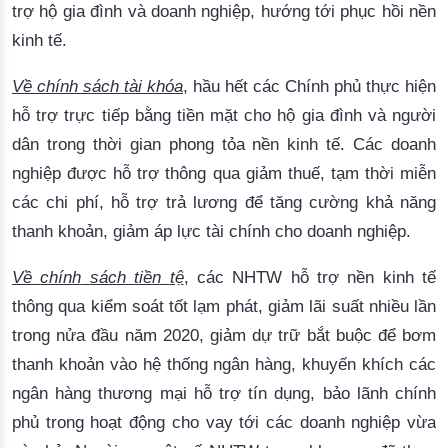
trợ
hộ
gia
đình
và
doanh
nghiệp
, 
hướng
tới
phục
hồi
nền
kinh
tế
. 
Về
chính
sách
tài
khóa
, 
hầu
hết
các
Chính
phủ
thực
hiện
hỗ
trợ
trực
tiếp
bằng
tiền
mặt
cho
hộ
gia
đình
và
người
dân
trong
thời
gian
phong
tỏa
nền
kinh
tế
. 
Các
doanh
nghiệp
được
hỗ
trợ
thông
 qua 
giảm
thuế
, 
tạm
thời
miễn
các
 chi 
phí
, 
hỗ
trợ
trả
lương
để
tăng
cường
khả
năng
thanh
khoản
, 
giảm
áp
lực
tài
chính
cho
doanh
nghiệp
. 
Về
chính
sách
tiền
tệ
, 
các
NHTW
hỗ
trợ
nền
kinh
tế
thông
 qua 
kiểm
soát
tốt
lạm
phát
, 
giảm
lãi
suất
nhiều
lần
trong
nửa
đầu
năm
 2020, 
giảm
dự
trữ
bắt
buộc
để
bơm
thanh
khoản
vào
hệ
thống
ngân
hàng
, 
khuyến
khích
các
ngân
hàng
thương
mại
hỗ
trợ
tín
dụng
, 
bảo
lãnh
chính
phủ
trong
hoạt
động
cho
vay
tới
các
doanh
nghiệp
vừa