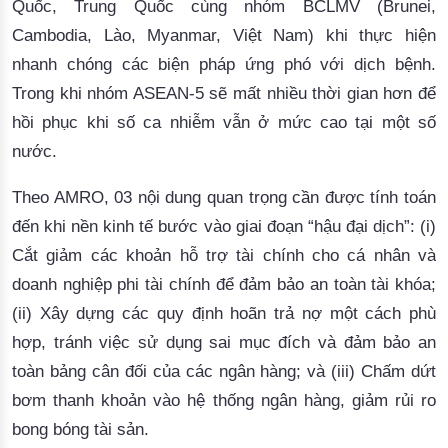
Quốc
, 
Trung
Quốc
cùng
nhóm
BCLMV
 (Brunei, 
Cambodia, 
Lào
, Myanmar, 
Việt
 Nam)
khi
thực
hiện
nhanh
chóng
các
biện
pháp
ứng
phó
với
dị
ch
bệ
nh
. 
Trong
khi
nhóm
 ASEAN-5 
sẽ
mất
nhiều
thời
gian
hơn
để
hồi
phục
khi
số
 ca 
nhiễm
vẫn
 ở 
mức
cao
tại
một
số
nướ
c.
Theo 
AMRO
, 03 
nội
 dung 
quan
trọng
cần
được
tính
toán
đến
khi
nền
kinh
tế
bước
vào
giai
đoạ
n
“
hậu
đại
dịch
”: (
i
) 
Cắt
giảm
các
khoản
hỗ
trợ
tài
chính
cho
cá
nhân
và
doanh
nghiệp
 phi 
tài
chính
để
đảm
bảo
 an 
toàn
tài
khóa
; 
(ii) 
Xây
dựng
các
quy
định
hoãn
trả
nợ
một
các
h
phù
hợp
, 
tránh
việc
sử
dụng
sai
mục
đích
và
đảm
bảo
 an 
toàn
bảng
cân
đối
của
các
ngân
hàng
; 
và
 (iii) 
Chấm
dứt
bơm
thanh
khoản
vào
hệ
thống
ngân
hàng
, 
giảm
rủi
ro
bong 
bóng
tài
sản
.