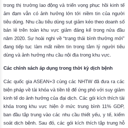
trong
thị
trường
 lao 
động
và
triển
vọng
phục
hồi
kinh
tế
ảm
đạm
vẫn
có
ảnh
hưởng
lớn
tới
niềm
 tin 
của
người
tiêu
dùng
. 
Nhu
cầu
tiêu
dù
ng
sụt
giảm
kéo
theo
doanh
số
bán
lẻ
trên
toàn
khu
vực
giảm
đáng
kể
trong
nửa
đầu
năm
 2020
. 
Sự
hoài
nghi
về
 “
trạng
thái
bình
thường
mới
” 
đang
tiếp
tục
làm
mất
niềm
 tin 
trong
tâm
lý
người
tiêu
dù
ng
và
ảnh
hưởng
nhu
cầu
nội
địa
trong
khu
vực
.
Các
chính
sách
áp
dụng
trong
thời
kỳ
dịch
bệnh
Các
quốc
gia
ASEAN+3
cùng
các
NHTW
đã
đưa
 ra 
các
biện
pháp
về
tài
khóa
và
tiền
tệ
để
ứng
phó
với
suy
giảm
kinh
tế
 do 
ảnh
hưởng
của
đại
dịch
. 
Các
gói
kích
thích
tài
khóa
trong
khu
vực
hiện
 ở 
mức
trung
bình
 11% GDP, 
ban 
đầu
tập
trung
vào
các
nhu
cầu
thiết
yếu
, y 
tế
, 
kiểm
soát
dịch
bệnh
. Sau 
đó
, 
các
gói
kích
thích
tập
trung
hỗ