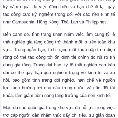
kỳ
năm
ngoái
 do 
việc
đóng
biên
và
hạn
chế
đi
lạ
i
, 
gây
tác
động
cực
kỳ
nghiêm
trọng
đối
với
các
nền
kinh
tế
như
Campuchia,
Hồ
ng
Kông
,
Thái
 Lan 
và
 Philipp
ines.
Bên
cạnh
đó
, 
tình
trạng
 khan 
hiếm
việc
làm
cùng
tỷ
lệ
thất
nghiệp
gia
tăng
cũng
trở
thành
mối
 lo 
trên
toàn
khu
vực
. 
Trong
ngắn
hạn
, 
tình
trạng
mất
thu
nhập
trên
diện
rộng
có
thể
tác
động
tới
ổn
định
tài
chính
 do 
rủi
ro
tín
dụng
gia
tăng
. 
Trong
dài
hạn
, 
tỷ
lệ
thất
nghiệp
cao
kéo
dài
có
thể
gây
hậu
quả
nghiêm
trọng
về
kinh
tế
và
xã
hội
, bao 
gồm
tình
trạng
đói
nghèo
, 
hạn
chế
về
nguồn
lực
, 
ảnh
hưởng
tới
nhu
cầu
trong
nước
và
cân
đối
tài
khóa
, 
làm
giảm
tiềm
năng
tăng
trưởng
của
nền
kinh
tế
. 
Mặc
dù
các
quốc
gia
trong
khu
vực
đã
nỗ
lực
trong
việc
trợ
cấp
người
dân
nhằm
thúc
đẩy
 chi 
tiêu
, 
sự
gián
đoạn