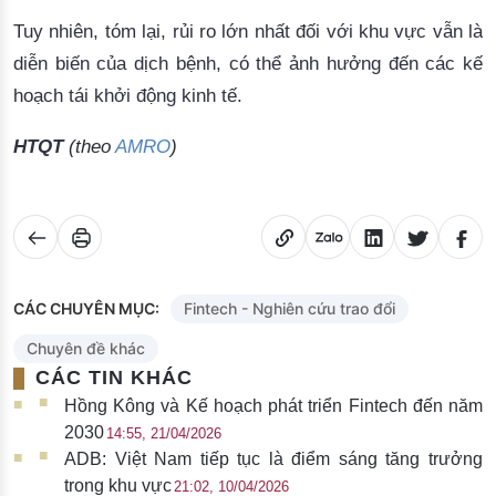
Tuy
nhiên
, 
tóm
lại
, 
rủi
ro
lớn
nhất
đối
với
khu
vực
vẫn
là
diễn
biến
của
dịch
bệnh
, 
có
thể
ảnh
hưởng
đến
các
kế
hoạch
tái
khởi
động
kinh
tế
.
HTQT
(
theo
A
MRO
)
CÁC CHUYÊN MỤC:
Fintech - Nghiên cứu trao đổi
Chuyên đề khác
CÁC TIN KHÁC
Hồng Kông và Kế hoạch phát triển Fintech đến năm
2030
14:55, 21/04/2026
ADB: Việt Nam tiếp tục là điểm sáng tăng trưởng
trong khu vực
21:02, 10/04/2026