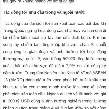
thể
gây
 ra 
khủng
hoảng
vỡ
nợ
quốc
gia.
Tác
động
tới
nhu
cầu
trong
và
ngoài
nước
Tác
động
của
đại
dịch
tới
sản
xuất
toàn
cầu
bắt
đầ
u
khi
Trung
Quốc
ngừng
hoạt
động
các
nhà
máy
và
hạn
chế
đi
lại
nhằm
kiểm
soát
sự
lây
lan
của
dịch
bệnh
. 
Khi
làn
sóng
lây
nhiễm
lan
rộng
khắp
khu
vực
châu
 Á, 
chuỗi
cung
ứng
bị
gián
đoạn
và
ảnh
hướng
tới
hoạt
động
thương
mại
quốc
tế
,
vào
tháng
 5/2020 
t
ổng
khối
lượng
xuất
khẩu
của
khu
vực
đã
giảm
 7,9% so 
với
cùng
kỳ
năm
trước
.
Trung
tâm
Nghiên
cứu
Kinh
tế
Vĩ
mô
 ASEAN 
+3 (
AMRO
) 
đánh
giá
triển
vọng
phục
hồi
xuất
khẩu
của
khu
vực
vẫn
còn
mong
manh
trước
làn
sóng
tái
bùng
phát
dịch
trên
toàn
cầu
.
Ngành
 du 
lịch
và
lữ
hành
với
giá
trị
 300 
tỷ
 USD
cũng
bị
ảnh
hưởng
nghiêm
trọng
. 
Lượng
khách
 du 
lịch
trong
tháng
 4 
và
 5 
giảm
 95% so 
với
cùng