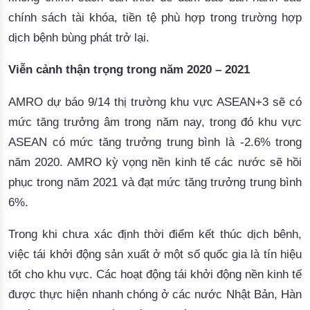
chính
sách
tài
khóa
, 
tiền
tệ
phù
hợp
trong
trường
hợp
dịch
bệnh
bùng
phát
trở
lại
. 
Viễn
cảnh
thận
trọng
trong
năm
 2020 – 2021
AMRO
dự
báo
 9/14 
thị
trường
khu
vực
ASEAN+3
sẽ
có
mức
tăng
trưởng
âm
trong
năm
 nay, 
trong
đó
khu
vực
ASEAN 
có
mức
tăng
trưởng
trung
bình
là
-
2.6% 
trong
năm
 2020. 
AMRO
kỳ
vọng
nền
kinh
tế
các
nước
sẽ
hồi
phục
trong
năm
 2021 
và
đạt
mức
tăng
trưởng
trung
bình
6%.
Trong
khi
chưa
xác
định
thời
điểm
kết
thúc
dịch
bênh
, 
việc
tái
khởi
động
sản
xuất
 ở 
một
số
quốc
gia
là
tín
hiệu
tốt
cho
khu
vực
. 
Các
hoạt
động
tái
khởi
động
nền
kinh
tế
được
thực
hiện
nhanh
chóng
 ở 
các
nước
Nhật
Bản
, 
Hàn