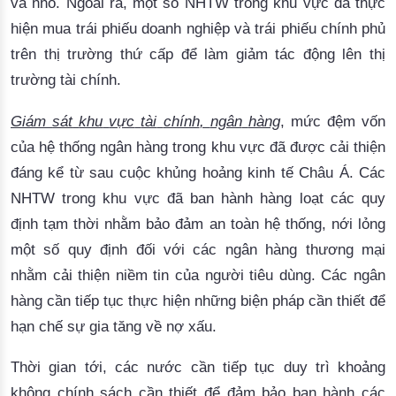
và
nhỏ
. 
Ngoài
 ra, 
một
số
NHTW
trong
khu
vực
đã
thực
hiện
mua
trái
phiếu
doanh
nghiệp
và
trái
phiếu
chính
phủ
trên
thị
trường
thứ
cấp
để
làm
giảm
tác
động
lên
thị
trường
tài
chính
.
Giám
sát
khu
vực
tài
chính
, 
ngân
hàng
, 
mức
đệm
vốn
của
hệ
thống
ngân
hàng
trong
khu
vực
đã
được
cải
thiện
đáng
kể
từ
sau
cuộc
khủng
hoảng
kinh
tế
Châu
 Á. 
Các
NHTW
trong
khu
vực
đã
 ban 
hành
hàng
loạt
các
quy
định
tạm
thời
nhằm
bảo
đảm
 an 
toàn
hệ
thống
, 
nới
lỏng
một
số
quy
định
đối
với
các
ngân
hàng
thương
mại
nhằm
cải
thiện
niềm
 tin 
của
người
tiêu
dùng
. 
Các
ngân
hàng
cần
tiếp
tục
thực
hiện
những
biện
pháp
cần
thiết
để
hạn
chế
sự
gia
tăng
về
nợ
xấu
.
Thời
gian
tới
, 
các
nước
cần
tiếp
tục
duy
trì
khoảng
không
chính
sách
cần
thiết
để
đảm
bảo
 ban 
hành
các