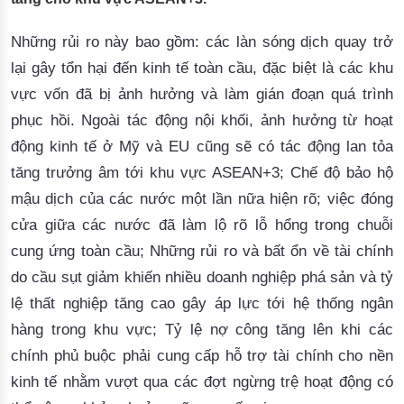
Những
rủi
ro
này
 bao 
gồm
: 
các
làn
sóng
dịch
 quay 
trở
lại
gây
tổn
hại
đến
kinh
tế
toàn
cầu
, 
đặc
biệt
là
các
khu
vực
vốn
đã
bị
ảnh
hưởng
và
làm
gián
đoạn
quá
trình
phục
hồi
. 
Ngoài
tác
động
nội
khối
, 
ảnh
hưởng
từ
hoạt
động
kinh
tế
 ở 
Mỹ
và
 EU 
cũng
sẽ
có
tác
động
lan
tỏa
tăng
trưởng
âm
tới
khu
vực
ASEAN+3;
Chế
độ
bảo
hộ
mậu
dịch
của
các
nước
một
lần
nữa
hiệ
n
rõ
;
việc
đóng
cửa
giữa
các
nước
đã
làm
lộ
rõ
lỗ
hổng
trong
chuỗi
cung
ứng
toàn
cầu
;
Những
rủi
ro
và
bất
ổn
về
tài
chính
do 
cầu
sụt
giảm
khiến
nhiều
doanh
nghiệp
phá
sản
và
tỷ
lệ
thất
nghiệp
tăng
cao
gây
áp
lực
tới
hệ
thố
ng
ngân
hàng
trong
khu
vự
c;
Tỷ
lệ
nợ
công
tăng
lên
khi
các
c
hính
phủ
buộc
phải
cung
cấp
hỗ
trợ
tài
chính
cho
nền
kinh
tế
nhằm
vượt
 qua 
các
đợt
ngừng
trệ
hoạt
động
có