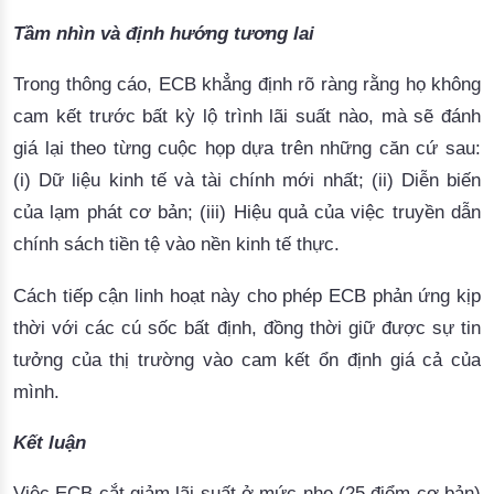
Tầm nhìn và định hướng tương lai
Trong thông cáo, ECB khẳng định rõ ràng rằng họ 
không
cam kết trước bất kỳ lộ trình lãi suất nào
, mà sẽ đánh 
giá lại theo từng cuộc họp dựa trên những căn cứ sau: 
(i) 
Dữ liệ
u kinh tế và tài chính mới nhất; (ii) Diễn biến 
của lạm phát cơ bản; (iii) 
Hiệu quả của việc truyền dẫn
chính sách tiền tệ vào nền kinh tế thực.
Cách tiếp cận linh hoạt này cho phép ECB 
phản ứng kịp
thời với các cú sốc bất định, đồng thời giữ được sự tin
tưởng của thị trường vào cam kết ổn định giá cả của
mình.
Kết luận
Việc ECB cắt giảm lãi suất ở mức nhẹ (25 điểm cơ bản)