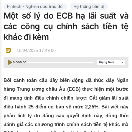
Đào tạo ISO
Fintech - Nghiên cứu trao đổi
Hệ thống tiền tệ
Một số lý do ECB hạ lãi suất và
các công cụ chính sách tiền tệ
khác đi kèm
18/04/2025 17:49:00
0:00
/
0:00
Giọng Nam
Bối cảnh toàn cầu đầy biến động đã thúc đẩy Ngân
hàng Trung ương châu Âu (ECB) thực hiện một bước
đi mang tính điều chỉnh chiến lược: Cắt giảm lãi suất
điều hành 25 điểm cơ bản về mức 2,25%. Bài viết này
phân tích lý do đằng sau quyết định này, đồng thời
đánh giá các chương trình chính sách tiền tệ khác mà