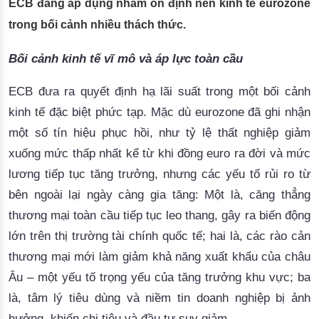
ECB đang áp dụng nhằm ổn định nền kinh tế eurozone
trong bối cảnh nhiều thách thức.
Bối cảnh kinh tế vĩ mô và áp lực toàn cầu
ECB đưa ra quyết định hạ lãi suất trong một bối cảnh 
kinh tế đặc biệt phức tạp. Mặc dù eurozone đã ghi nhận 
một số tín hiệu phục hồi, như tỷ lệ thất nghiệp giảm 
xuống mức thấp nhất kể từ khi đồng euro ra đời và mức 
lương tiếp tục tăng trưởng, nhưng các yếu tố rủi ro từ 
bên ngoài lại ngày càng gia tăng: Một là, 
căng thẳng
thương mại toàn cầu
 tiếp tục leo thang, gây ra biến động 
lớn trên thị trường tài chính quốc tế; hai là, c
ác rào cản
thương mại mới
 làm giảm khả năng xuất khẩu của châu 
Âu – một yếu tố trọng yếu của tăng trưởng khu vực; ba 
là, tâm lý tiêu dùng và niềm tin doanh nghiệp bị ảnh 
hưởng, khiến 
chi tiêu và đầu tư suy giảm.