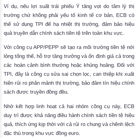
Ví dụ, nếu lợi suất trái phiếu Ý tăng vọt do tâm lý thị 
trường chứ không phải yếu tố kinh tế cơ bản, ECB có 
thể sử dụng TPI để 
hạ nhiệt thị trường, đảm bảo hiệu
quả truyền dẫn chính sách tiền tệ trên toàn khu vực.
Với công cụ APP/PEPP sẽ tạo ra môi trường tiền tệ nới
lỏng tổng thể, hỗ trợ tăng trưởng và ổn định giá cả trong
các hoàn cảnh bình thường hoặc khủng hoảng. Đối với
TPI, đây là công cụ sửa sai chọn lọc, can thiệp khi xuất
hiện rủi ro phân mảnh thị trường, bảo đảm tín hiệu chính
sách được truyền đồng đều.
Nhờ kết hợp linh hoạt cả hai nhóm công cụ này, ECB
duy trì được khả năng điều hành chính sách tiền tệ hiệu
quả, thích ứng kịp thời với cả rủi ro chung và chênh lệch
đặc thù trong khu vực đồng euro.