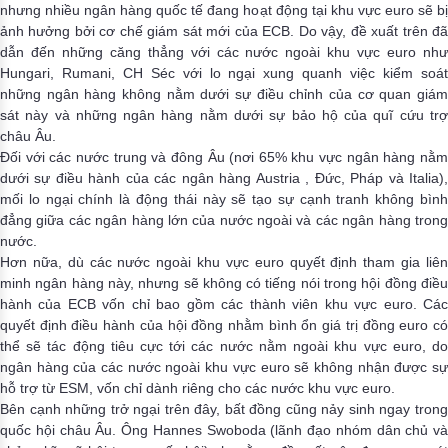
nhưng nhiều ngân hàng quốc tế đang hoạt động tại khu vực euro sẽ bị
ảnh hưởng bởi cơ chế giám sát mới của ECB. Do vậy, đề xuất trên đã
dẫn đến những căng thẳng với các nước ngoài khu vực euro như
Hungari, Rumani, CH Séc với lo ngại xung quanh việc kiểm soát
những ngân hàng không nằm dưới sự điều chỉnh của cơ quan giám
sát này và những ngân hàng nằm dưới sự bảo hộ của quĩ cứu trợ
châu Âu.
Đối với các nước trung và đông Âu (nơi 65% khu vực ngân hàng nằm
dưới sự điều hành của các ngân hàng Austria
, Đức, Pháp và Italia)
mối lo ngại chính là động thái này sẽ tạo sự cạnh tranh không bình
đẳng giữa các ngân hàng lớn của nước ngoài và các ngân hàng trong
nước.
Hơn nữa, dù các nước ngoài khu vực euro quyết định tham gia liên
minh ngân hàng này, nhưng sẽ không có tiếng nói trong hội đồng điều
hành của ECB vốn chỉ bao gồm các thành viên khu vực euro. Các
quyết định điều hành của hội đồng nhằm bình ổn giá trị đồng euro có
thể sẽ tác động tiêu cực tới các nước nằm ngoài khu vực euro, do
ngân hàng của các nước ngoài khu vực euro sẽ không nhận được sự
hỗ trợ từ ESM, vốn chỉ dành riêng cho các nước khu vực euro.
Bên cạnh những trở ngại trên đây, bất đồng cũng nảy sinh ngay trong
quốc hội châu Âu. Ông Hannes Swoboda (lãnh đạo nhóm dân chủ và