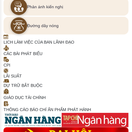
Phản ánh kiến nghị
Đường dây nóng
LỊCH LÀM VIỆC CỦA BAN LÃNH ĐẠO
CÁC BÀI PHÁT BIỂU
CPI
LÃI SUẤT
DỰ TRỮ BẮT BUỘC
GIÁO DỤC TÀI CHÍNH
THÔNG CÁO BÁO CHÍ
ẤN PHẨM PHÁT HÀNH