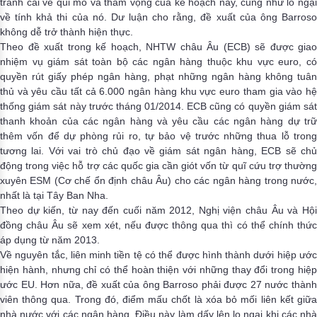
tranh cãi về qui mô và tham vọng của kế hoạch này, cũng như lo ngại
về tính khả thi của nó. Dư luận cho rằng, đề xuất của ông Barroso
không dễ trở thành hiện thực.
Theo đề xuất trong kế hoạch, NHTW châu Âu (ECB) sẽ được giao
nhiệm vụ giám sát toàn bộ các ngân hàng thuộc khu vực euro, có
quyền rút giấy phép ngân hàng, phạt những ngân hàng không tuân
thủ và yêu cầu tất cả 6.000 ngân hàng khu vực euro tham gia vào hệ
thống giám sát này trước tháng 01/2014. ECB cũng có quyền giám sát
thanh khoản của các ngân hàng và yêu cầu các ngân hàng dự trữ
thêm vốn để dự phòng rủi ro, tự bảo vệ trước những thua lỗ trong
tương lai. Với vai trò chủ đạo về giám sát ngân hàng, ECB sẽ chủ
động trong việc hỗ trợ các quốc gia cần giót vốn từ quĩ cứu trợ thường
xuyên ESM (Cơ chế ổn định châu Âu) cho các ngân hàng trong nước,
nhất là tại Tây Ban Nha.
Theo dự kiến, từ nay đến cuối năm 2012, Nghị viện châu Âu và Hội
đồng châu Âu sẽ xem xét, nếu được thông qua thì có thể chính thức
áp dụng từ năm 2013.
Về nguyên tắc, liên minh tiền tệ có thể được hình thành dưới hiệp ước
hiện hành, nhưng chỉ có thể hoàn thiện với những thay đổi trong hiệp
ước EU. Hơn nữa, đề xuất của ông Barroso phải được 27 nước thành
viên thông qua. Trong đó, điểm mấu chốt là xóa bỏ mối liên kết giữa
nhà nước với các ngân hàng. Điều này làm dấy lên lo ngại khi các nhà