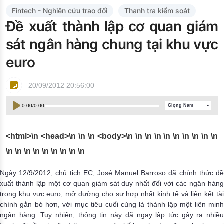
Đào tạo ISO
Fintech - Nghiên cứu trao đổi
Thanh tra kiểm soát
Đề xuất thành lập cơ quan giám
sát ngân hàng chung tại khu vực
euro
20/09/2012 20:56:00
0:00
/
0:00
Giọng Nam
<html>\n <head>\n
\n \n <body>\n
\n
\n
\n
\n
\n
\n
\n
\n
\n
\n
\n
\n
\n
\n
\n
\n
\n \n
Ngày 12/9/2012, chủ tịch EC, José Manuel Barroso đã chính thức đề
xuất thành lập một cơ quan giám sát duy nhất đối với các ngân hàng
trong khu vực euro, mở đường cho sự hợp nhất kinh tế và liên kết tài
chính gắn bó hơn, với mục tiêu cuối cùng là thành lập một liên minh
ngân hàng. Tuy nhiên, thông tin này đã ngay lập tức gây ra nhiều