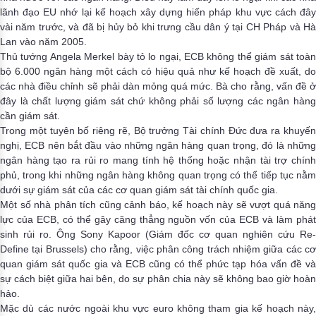
lãnh đạo EU nhớ lại kế hoạch xây dựng hiến pháp khu vực cách đây
vài năm trước, và đã bị hủy bỏ khi trưng cầu dân ý tại CH Pháp và Hà
Lan vào năm 2005.
Thủ tướng Angela Merkel bày tỏ lo ngại, ECB không thể giám sát toàn
bộ 6.000 ngân hàng một cách có hiệu quả như kế hoạch đề xuất, do
các nhà điều chỉnh sẽ phải dàn mỏng quá mức. Bà cho rằng, vấn đề ở
đây là chất lượng giám sát chứ không phải số lượng các ngân hàng
cần giám sát.
Trong một tuyên bố riêng rẽ, Bộ trưởng Tài chính Đức đưa ra khuyến
nghị, ECB nên bắt đầu vào những ngân hàng quan trọng, đó là những
ngân hàng tạo ra rủi ro mang tính hệ thống hoặc nhận tài trợ chính
phủ, trong khi những ngân hàng không quan trọng có thể tiếp tục nằm
dưới sự giám sát của các cơ quan giám sát tài chính quốc gia.
Một số nhà phân tích cũng cảnh báo, kế hoạch này sẽ vượt quá năng
lực của ECB, có thể gây căng thẳng nguồn vốn của ECB và làm phát
sinh rủi ro. Ông Sony Kapoor (Giám đốc cơ quan nghiên cứu Re-
Define tại Brussels) cho rằng, việc phân công trách nhiệm giữa các cơ
quan giám sát quốc gia và ECB cũng có thể phức tạp hóa vấn đề và
sự cách biệt giữa hai bên, do sự phân chia này sẽ không bao giờ hoàn
hảo.
Mặc dù các nước ngoài khu vực euro không tham gia kế hoạch này,