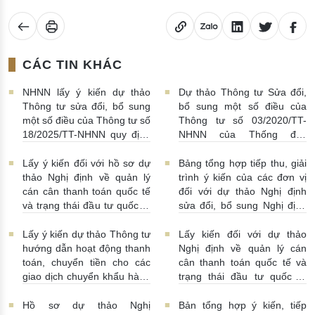
CÁC TIN KHÁC
NHNN lấy ý kiến dự thảo
Dự thảo Thông tư Sửa đổi,
Thông tư sửa đổi, bổ sung
bổ sung một số điều của
một số điều của Thông tư số
Thông tư số 03/2020/TT-
18/2025/TT-NHNN quy định
NHNN của Thống đốc
về thu thập, khai thác, chia
NHNN quy định về tiêu huỷ
sẻ thông tin của Hệ thống
tiền của NHNN
03/08/2026 |
Lấy ý kiến đối với hồ sơ dự
Bảng tổng hợp tiếp thu, giải
thông tin phục vụ công tác
11:16:00
thảo Nghị định về quản lý
trình ý kiến của các đơn vị
giám sát hoạt động QTDND
cán cân thanh toán quốc tế
đối với dự thảo Nghị định
và tổ chức TCVM
và trạng thái đầu tư quốc tế
sửa đổi, bổ sung Nghị định
03/08/2026 | 15:00:00
Việt Nam
31/07/2026 |
số 52/2024/NĐ-CP
10:00:00
30/07/2026 | 09:09:00
Lấy ý kiến dự thảo Thông tư
Lấy kiến đối với dự thảo
hướng dẫn hoạt động thanh
Nghị định về quản lý cán
toán, chuyển tiền cho các
cân thanh toán quốc tế và
giao dịch chuyển khẩu hàng
trạng thái đầu tư quốc tế
hóa
24/07/2026 | 13:55:00
của Việt Nam
23/07/2026 |
15:00:00
Hồ sơ dự thảo Nghị
Bản tổng hợp ý kiến, tiếp