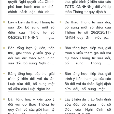
quyết Nghị quyết của Chính
thu, giải trình ý kiến của các
phủ ban hành các cơ chế,
TCTD, CNNHNNg đối với dự
chính sách đặc thù nhằm
thảo Thông tư quy định hoạt
tháo gỡ khó khăn trong
động cho vay, vay, gửi tiền,
pháp luật về phòng, chống
nhận tiền gửi, mua, bán có
Lấy ý kiến dự thảo Thông tư
Dự thảo Thông tư sửa đổi,
rửa tiền nhằm đáp ứng yêu
kỳ hạn GTCG giữa các
sửa đổi, bổ sung một số
bổ sung một số điều của
cầu cấp bách trong thực
TCTD, CNNHNNg
điều của Thông tư số
Thông tư số 26/2020/TT-
hiện cam kết quốc tế về trao
20/07/2026 | 09:32:00
04/2025/TT-NHNN ngày
NHNN quy định việc phát
đổi thông tin theo yêu cầu
15/5/2025 của NHNN quy
ngôn và cung cấp thông tin
về thuế
22/07/2026 |
định thời hạn lưu trữ hồ sơ,
của Ngân hàng Nhà nước
Bản tổng hợp ý kiến, tiếp
Bản tổng hợp, tiếp thu, giải
14:54:00
tài liệu ngành Ngân hàng
16/07/2026 | 09:41:00
thu, giải trình ý kiến góp ý
trình ý kiến tham gia đối với
16/07/2026 | 10:00:00
đối với dự thảo Nghị định
dự thảo Thông tư sửa đổi,
sửa đổi, bổ sung Nghị định
bổ sung Thông tư
số 50/2014/NĐ-CP
16/2014/TT-NHNN
13/07/2026 | 16:00:00
13/07/2026 | 02:19:00
Bảng tổng hợp, tiếp thu, giải
Bản tổng hợp, tiếp thu, giải
trình ý kiến đối với dự án
trình ý kiến tham gia của các
Luật sửa đổi, bổ sung một
Bộ đối với dự thảo Nghị định
số điều của Luật Ngân hàng
sửa đổi, bổ sung một số
Nhà nước Việt Nam, Luật
điều Nghị định số
Phòng, chống rửa tiền và
58/2021/NĐ-CP
07/07/2026
Bản tổng hợp ý kiến góp ý
Lấy ý kiến dự thảo Nghị định
Luật Các tổ chức tín dụng
| 15:01:00
đối với dự thảo Thông tư
sửa đổi, bổ sung một số
08/07/2026 | 11:21:00
quy định về các giới hạn, tỷ
điều của Nghị định số