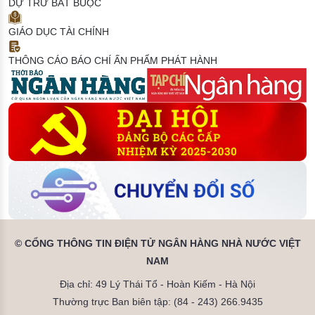
DỰ TRỮ BẮT BUỘC
GIÁO DỤC TÀI CHÍNH
THÔNG CÁO BÁO CHÍ
ẤN PHẨM PHÁT HÀNH
© CỔNG THÔNG TIN ĐIỆN TỬ NGÂN HÀNG NHÀ NƯỚC VIỆT
NAM
Địa chỉ: 49 Lý Thái Tổ - Hoàn Kiếm - Hà Nội
Thường trực Ban biên tập: (84 - 243) 266.9435