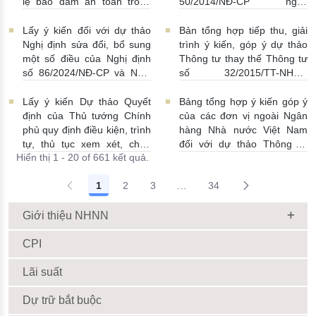
lệ bảo đảm an toàn trong
50/2014/NĐ-CP ngày
hoạt động của ngân hàng
20/5/2014 về quản lý dự trữ
thương mại, chi nhánh ngân
ngoại hối nhà nước
Lấy ý kiến đối với dự thảo
Bản tổng hợp tiếp thu, giải
hàng nước ngoài
23/06/2026 | 08:00:00
Nghị định sửa đổi, bổ sung
trình ý kiến, góp ý dự thảo
25/06/2026 | 16:00:00
một số điều của Nghị định
Thông tư thay thế Thông tư
số 86/2024/NĐ-CP và Nghị
số 32/2015/TT-NHNN
định số 01/2014/NĐ-CP
19/06/2026 | 14:01:00
22/06/2026 | 09:13:00
Lấy ý kiến Dự thảo Quyết
Bảng tổng hợp ý kiến góp ý
định của Thủ tướng Chính
của các đơn vị ngoài Ngân
phủ quy định điều kiện, trình
hàng Nhà nước Việt Nam
tự, thủ tục xem xét, chấp
đối với dự thảo Thông tư
Hiển thị 1 - 20 of 661 kết quả.
thuận cho Tổ chức kinh tế
sửa đổi, bổ sung Thông tư
cho vay ra nước ngoài, bảo
số 09/2019/TT-NHNN quy
1
2
3
...
34
lãnh cho người không cư trú
định về chế độ báo cáo định
Trang trung gian Use TAB to
18/06/2026 | 15:57:00
kỳ NHNN Việt Nam
18/06/2026 | 03:56:00
Giới thiệu NHNN
CPI
Lãi suất
Dự trữ bắt buộc