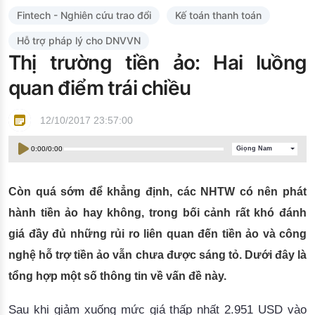
Đào tạo ISO
Fintech - Nghiên cứu trao đổi
Kế toán thanh toán
Hỗ trợ pháp lý cho DNVVN
Thị trường tiền ảo: Hai luồng
quan điểm trái chiều
12/10/2017 23:57:00
0:00
/
0:00
Giọng Nam
Còn quá sớm để khẳng định, các NHTW có nên phát
hành tiền ảo hay không, trong bối cảnh rất khó đánh
giá đầy đủ những rủi ro liên quan đến tiền ảo và công
nghệ hỗ trợ tiền ảo vẫn chưa được sáng tỏ. Dưới đây là
tổng hợp một số thông tin về vấn đề này.
Sau khi giảm xuống mức giá thấp nhất 2.951 USD vào 