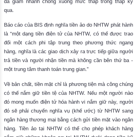
đã giảm nhanh chóng xuống mức thấp trong thấp kỷ
qua.
Báo cáo của BIS định nghĩa tiền ảo do NHTW phát hành 
là “một dạng tiền điện tử của NHTW, có thể được trao 
đổi một cách phi tập trung theo phương thức ngang 
hàng, nghĩa là các giao dịch xảy ra trực tiếp giữa người 
trả tiền và người nhận tiền mà không cần bên thứ ba - 
một trung tâm thanh toán trung gian.” 
Về bản chất, tiền mặt chỉ là phương tiện mà công chúng
có thể nắm giữ tiền tệ của NHTW.
 Nếu một người nào 
đó mong muốn điện tử hóa hành 
vi
 nắm giữ này, người 
đó sẽ phải chuyển nghĩa vụ (khế ước) từ NHTW sang 
ngân hàng thương mại bằng cách gửi tiền mặt vào ngân 
hàng. Tiền ảo tại NHTW có thể cho phép khách hàng 