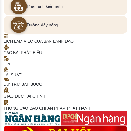
Phản ánh kiến nghị
Đường dây nóng
LỊCH LÀM VIỆC CỦA BAN LÃNH ĐẠO
CÁC BÀI PHÁT BIỂU
CPI
LÃI SUẤT
DỰ TRỮ BẮT BUỘC
GIÁO DỤC TÀI CHÍNH
THÔNG CÁO BÁO CHÍ
ẤN PHẨM PHÁT HÀNH