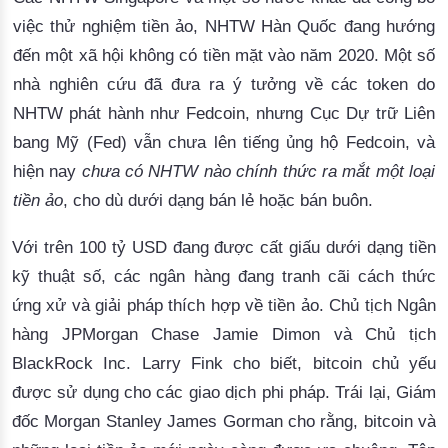
việc thử nghiệm tiền ảo, NHTW Hàn Quốc đang hướng
đến một xã hội không có tiền mặt vào năm 2020.
 Một số 
nhà nghiên cứu đã đưa ra ý tưởng về các token do 
NHTW phát hành như Fedcoin, nhưng Cục Dự trữ Liên 
bang Mỹ (Fed) vẫn chưa lên tiếng ủng hộ Fedcoin, và 
hiện nay 
chưa có NHTW nào chính thức ra mắt một loại
tiền ảo
, cho dù dưới dạng bán lẻ hoặc bán buôn.
Với trên 100 tỷ USD đang được cất giấu dưới dạng tiền
kỹ thuật số, các ngân hàng đang tranh cãi cách thức
ứng xử và giải pháp thích hợp về tiền ảo.
 Chủ tịch Ngân 
hàng JPMorgan Chase Jamie Dimon và Chủ tịch 
BlackRock Inc. Larry Fink cho biết, bitcoin chủ yếu 
được sử dụng cho các giao dịch phi pháp. 
Trái lại, Giám
đốc Morgan Stanley James Gorman cho rằng, bitcoin và