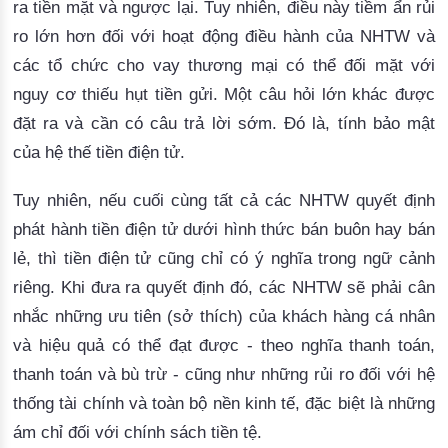
ra tiền mặt và ngược lại. 
Tuy nhiên, điều này tiềm ẩn rủi
ro lớn hơn đối với hoạt động điều hành của NHTW và
các tổ chức cho vay thương mại có thể đối mặt với
nguy cơ thiếu hụt tiền gửi.
Một câu hỏi lớn khác được
đặt ra và cần có câu trả lời sớm.
Đó là, tính bảo mật
của hệ thế tiền điện tử.
Tuy nhiên, nếu cuối cùng tất cả các NHTW quyết định
phát hành tiền điện tử dưới hình thức bán buôn hay bán
lẻ, thì tiền điện tử cũng chỉ có ý nghĩa trong ngữ cảnh
riêng.
 Khi đưa ra quyết định đó, các NHTW sẽ phải cân 
nhắc những ưu tiên (sở thích) của khách hàng cá nhân 
và hiệu quả có thể đạt được - theo nghĩa thanh toán, 
thanh toán và bù trừ - cũng như những rủi ro đối với hệ 
thống tài chính và toàn bộ nền kinh tế, đặc biệt là những 
ám chỉ đối với chính sách tiền tệ. 