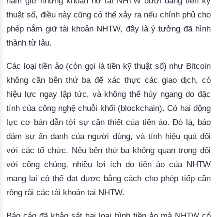
nắm giữ những khoản nợ tại NHTW dưới dạng tiền kỹ 
thuật số, điều này cũng có thể xảy ra nếu chính phủ cho 
phép nắm giữ tài khoản NHTW, đây là ý tưởng đã hình 
thành từ lâu.
Các loại tiền ảo (còn gọi là tiền kỹ thuật số) như Bitcoin
không cần bên thứ ba để xác thực các giao dịch, có
hiệu lực ngay lập tức, và không thể hủy ngang do đặc
tính của công nghệ chuỗi khối (blockchain).
Có hai động
lực cơ bản dẫn tới sự cần thiết của tiền ảo.
Đó là, bảo
đảm sự ẩn danh của người dùng, và tính hiệu quả đối
với các tổ chức.
 Nếu bên thứ ba không quan trọng đối 
với công chúng, nhiều lợi ích do tiền ảo của NHTW 
mang lại có thể đạt được bằng cách cho phép tiếp cận 
rộng rãi các tài khoản tại NHTW.
Báo cáo đã khảo sát hai loại hình tiền ảo mà NHTW có 