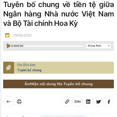
Tuyên bố chung về tiền tệ giữa
Đào tạo ISO
Ngân hàng Nhà nước Việt Nam
và Bộ Tài chính Hoa Kỳ
29/05/2026
0:00
/
0:00
Giọng Nam
Tuyên bố chung
Ẩn/Hiện nội dung file Tuyên bố chung