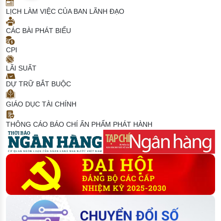
LỊCH LÀM VIỆC CỦA BAN LÃNH ĐẠO
CÁC BÀI PHÁT BIỂU
CPI
LÃI SUẤT
DỰ TRỮ BẮT BUỘC
GIÁO DỤC TÀI CHÍNH
THÔNG CÁO BÁO CHÍ
ẤN PHẨM PHÁT HÀNH